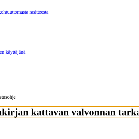
kohtuuttomasta rasitteesta
ten käyttäjänä
stusohje
iakirjan kattavan valvonnan tark