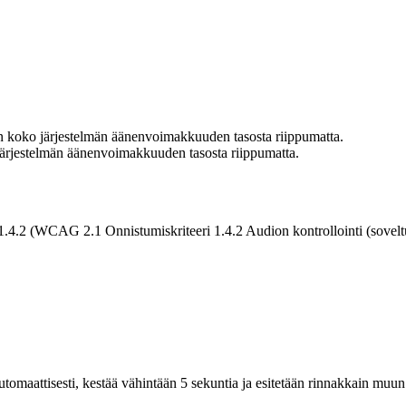
n koko järjestelmän äänenvoimakkuuden tasosta riippumatta.
ärjestelmän äänenvoimakkuuden tasosta riippumatta.
.4.2 (WCAG 2.1 Onnistumiskriteeri 1.4.2 Audion kontrollointi (sovelt
 automaattisesti, kestää vähintään 5 sekuntia ja esitetään rinnakkain muun