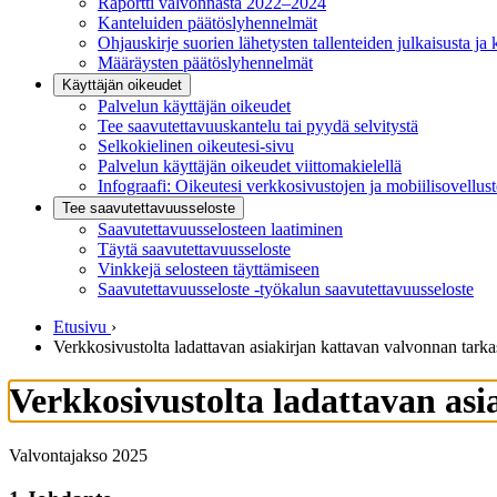
Raportti valvonnasta 2022–2024
Kanteluiden päätöslyhennelmät
Ohjauskirje suorien lähetysten tallenteiden julkaisusta ja 
Määräysten päätöslyhennelmät
Käyttäjän oikeudet
Palvelun käyttäjän oikeudet
Tee saavutettavuuskantelu tai pyydä selvitystä
Selkokielinen oikeutesi-sivu
Palvelun käyttäjän oikeudet viittomakielellä
Infograafi: Oikeutesi verkkosivustojen ja mobiilisovellus
Tee saavutettavuusseloste
Saavutettavuus­selosteen laatiminen
Täytä saavutettavuusseloste
Vinkkejä selosteen täyttämiseen
Saavutettavuusseloste -työkalun saavutettavuusseloste
Etusivu
›
Verkkosivustolta ladattavan asiakirjan kattavan valvonnan tarka
Verkkosivustolta ladattavan as
Valvontajakso 2025