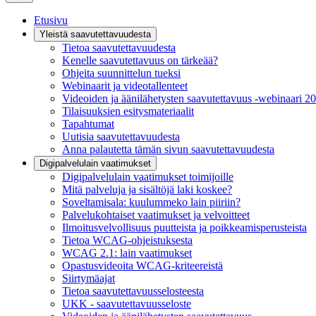
Etusivu
Yleistä saavutettavuudesta
Tietoa saavutettavuudesta
Kenelle saavutettavuus on tärkeää?
Ohjeita suunnittelun tueksi
Webinaarit ja videotallenteet
Videoiden ja äänilähetysten saavutettavuus -webinaari 2
Tilaisuuksien esitysmateriaalit
Tapahtumat
Uutisia saavutettavuudesta
Anna palautetta tämän sivun saavutettavuudesta
Digipalvelulain vaatimukset
Digipalvelulain vaatimukset toimijoille
Mitä palveluja ja sisältöjä laki koskee?
Soveltamisala: kuulummeko lain piiriin?
Palvelukohtaiset vaatimukset ja velvoitteet
Ilmoitusvelvollisuus puutteista ja poikkeamisperusteista
Tietoa WCAG-ohjeistuksesta
WCAG 2.1: lain vaatimukset
Opastusvideoita WCAG-kriteereistä
Siirtymäajat
Tietoa saavutettavuusselosteesta
UKK - saavutettavuusseloste