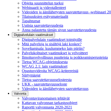
Ohjeita suunnittelun tueksi
Webinaarit ja videotallenteet
Videoiden ja äänilähetysten saavutettavuus -webinaari 2
Tilaisuuksien esitysmateriaalit
Tapahtumat
Uutisia saavutettavuudesta
Anna palautetta tämän sivun saavutettavuudesta
Digipalvelulain vaatimukset
Digipalvelulain vaatimukset toimijoille
Mitä palveluja ja sisältöjä laki koskee?
Soveltamisala: kuulummeko lain piiriin?
Palvelukohtaiset vaatimukset ja velvoitteet
Ilmoitusvelvollisuus puutteista ja poikkeamisperusteista
Tietoa WCAG-ohjeistuksesta
WCAG 2.1: lain vaatimukset
Opastusvideoita WCAG-kriteereistä
Siirtymäajat
Tietoa saavutettavuusselosteesta
UKK - saavutettavuusseloste
Videoiden ja äänilähetysten saavutettavuus
Valvonta
Valvontaviranomaisen tehtävät
Kattavan valvonnan tarkastusohjeet
Raportti valvonnasta 2020-2021