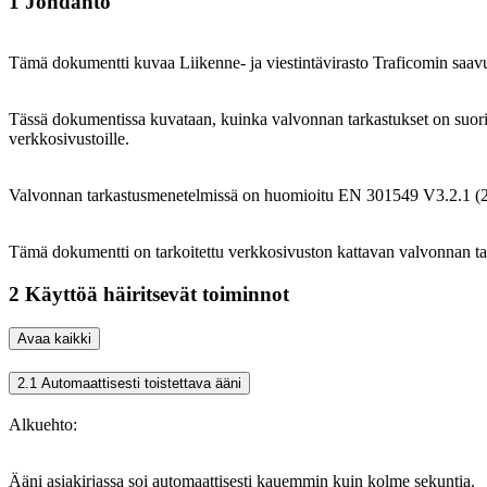
1 Johdanto
Tämä dokumentti kuvaa Liikenne- ja viestintävirasto Traficomin saa
Tässä dokumentissa kuvataan, kuinka valvonnan tarkastukset on suo
verkkosivustoille.
Valvonnan tarkastusmenetelmissä on huomioitu EN 301549 V3.2.1 (2021-
Tämä dokumentti on tarkoitettu verkkosivuston kattavan valvonnan tark
2 Käyttöä häiritsevät toiminnot
Avaa kaikki
2.1 Automaattisesti toistettava ääni
Alkuehto:
Ääni asiakirjassa soi automaattisesti kauemmin kuin kolme sekuntia.