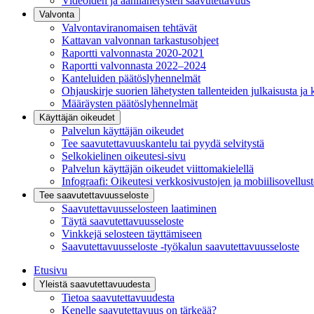
Videoiden ja äänilähetysten saavutettavuus
Valvonta
Valvontaviranomaisen tehtävät
Kattavan valvonnan tarkastusohjeet
Raportti valvonnasta 2020-2021
Raportti valvonnasta 2022–2024
Kanteluiden päätöslyhennelmät
Ohjauskirje suorien lähetysten tallenteiden julkaisusta ja 
Määräysten päätöslyhennelmät
Käyttäjän oikeudet
Palvelun käyttäjän oikeudet
Tee saavutettavuuskantelu tai pyydä selvitystä
Selkokielinen oikeutesi-sivu
Palvelun käyttäjän oikeudet viittomakielellä
Infograafi: Oikeutesi verkkosivustojen ja mobiilisovellus
Tee saavutettavuusseloste
Saavutettavuus­selosteen laatiminen
Täytä saavutettavuusseloste
Vinkkejä selosteen täyttämiseen
Saavutettavuusseloste -työkalun saavutettavuusseloste
Etusivu
Yleistä saavutettavuudesta
Tietoa saavutettavuudesta
Kenelle saavutettavuus on tärkeää?