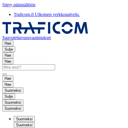
Siirry pääsisältöön
Traficom.fi
Ulkoinen verkkopalvelu.
Saavutettavuusvaatimukset
Hae
Sulje
Hae
Hae
Hae
Hae
Suomeksi
Sulje
Suomeksi
Suomeksi
Suomeksi
Suomeksi