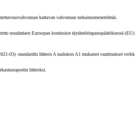
vutettavuusvalvonnan kattavan valvonnan tarkastusmenetelmiä.
ritettu noudattaen Euroopan komission täytäntöönpanopäätöksessä (EU
03) -standardin liitteen A taulukon A1 mukaiset vaatimukset verkkosivu
astusraportin liitteeksi.