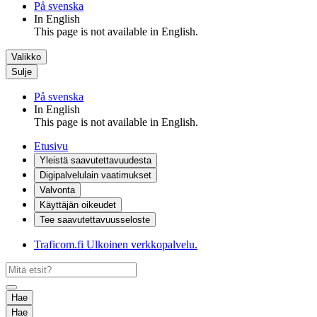
På svenska
In English
This page is not available in English.
Valikko
Sulje
På svenska
In English
This page is not available in English.
Etusivu
Yleistä saavutettavuudesta
Digipalvelulain vaatimukset
Valvonta
Käyttäjän oikeudet
Tee saavutettavuusseloste
Traficom.fi
Ulkoinen verkkopalvelu.
Hae
Hae