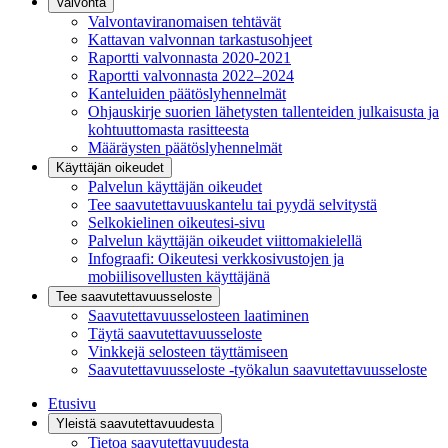
Valvonta
Valvontaviranomaisen tehtävät
Kattavan valvonnan tarkastusohjeet
Raportti valvonnasta 2020-2021
Raportti valvonnasta 2022–2024
Kanteluiden päätöslyhennelmät
Ohjauskirje suorien lähetysten tallenteiden julkaisusta ja
kohtuuttomasta rasitteesta
Määräysten päätöslyhennelmät
Käyttäjän oikeudet
Palvelun käyttäjän oikeudet
Tee saavutettavuuskantelu tai pyydä selvitystä
Selkokielinen oikeutesi-sivu
Palvelun käyttäjän oikeudet viittomakielellä
Infograafi: Oikeutesi verkkosivustojen ja
mobiilisovellusten käyttäjänä
Tee saavutettavuusseloste
Saavutettavuus­selosteen laatiminen
Täytä saavutettavuusseloste
Vinkkejä selosteen täyttämiseen
Saavutettavuusseloste -työkalun saavutettavuusseloste
Etusivu
Yleistä saavutettavuudesta
Tietoa saavutettavuudesta