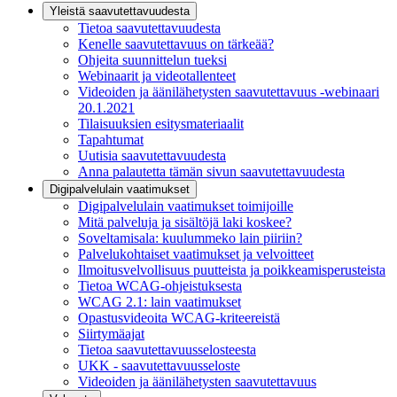
Yleistä saavutettavuudesta
Tietoa saavutettavuudesta
Kenelle saavutettavuus on tärkeää?
Ohjeita suunnittelun tueksi
Webinaarit ja videotallenteet
Videoiden ja äänilähetysten saavutettavuus -webinaari
20.1.2021
Tilaisuuksien esitysmateriaalit
Tapahtumat
Uutisia saavutettavuudesta
Anna palautetta tämän sivun saavutettavuudesta
Digipalvelulain vaatimukset
Digipalvelulain vaatimukset toimijoille
Mitä palveluja ja sisältöjä laki koskee?
Soveltamisala: kuulummeko lain piiriin?
Palvelukohtaiset vaatimukset ja velvoitteet
Ilmoitusvelvollisuus puutteista ja poikkeamisperusteista
Tietoa WCAG-ohjeistuksesta
WCAG 2.1: lain vaatimukset
Opastusvideoita WCAG-kriteereistä
Siirtymäajat
Tietoa saavutettavuusselosteesta
UKK - saavutettavuusseloste
Videoiden ja äänilähetysten saavutettavuus