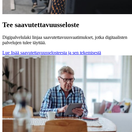
Tee saavutettavuusseloste
Digipalvelulaki linjaa saavutettavuusvaatimukset, jotka digitaalisten
palvelujen tulee täyttää.
Lue lisää saavutettavuusselosteesta ja sen tekemisestä