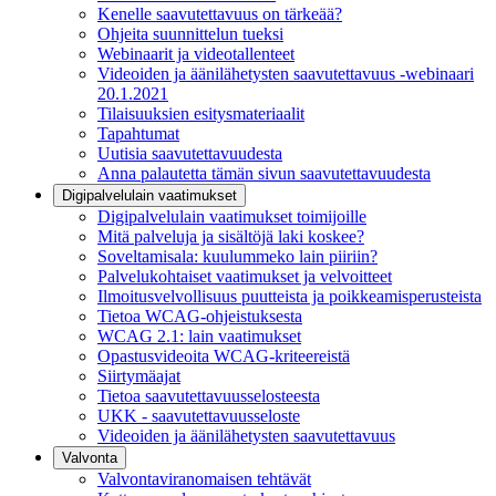
Kenelle saavutettavuus on tärkeää?
Ohjeita suunnittelun tueksi
Webinaarit ja videotallenteet
Videoiden ja äänilähetysten saavutettavuus -webinaari
20.1.2021
Tilaisuuksien esitysmateriaalit
Tapahtumat
Uutisia saavutettavuudesta
Anna palautetta tämän sivun saavutettavuudesta
Digipalvelulain vaatimukset
Digipalvelulain vaatimukset toimijoille
Mitä palveluja ja sisältöjä laki koskee?
Soveltamisala: kuulummeko lain piiriin?
Palvelukohtaiset vaatimukset ja velvoitteet
Ilmoitusvelvollisuus puutteista ja poikkeamisperusteista
Tietoa WCAG-ohjeistuksesta
WCAG 2.1: lain vaatimukset
Opastusvideoita WCAG-kriteereistä
Siirtymäajat
Tietoa saavutettavuusselosteesta
UKK - saavutettavuusseloste
Videoiden ja äänilähetysten saavutettavuus
Valvonta
Valvontaviranomaisen tehtävät