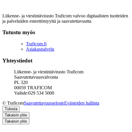
Liikenne- ja viestintävirasto Traficom valvoo digitaalisten tuotteiden
ja palveluiden esteettömyyttä ja saavutettavuutta
Tutustu myös
Traficom.fi
Asiakaspalvelu
Yhteystiedot
Liikenne- ja viestintävirasto Traficom
Saavutettavuusvalvonta
PL 320
00059 TRAFICOM
Vaihde:029 534 5000
© Traficom
Saavutettavuusseloste
Evästeiden hallinta
Tulosta
Takaisin ylös
Takaisin ylös