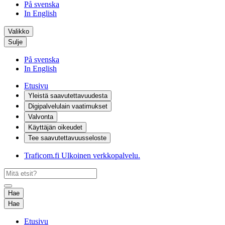
På svenska
In English
Valikko
Sulje
På svenska
In English
Etusivu
Yleistä saavutettavuudesta
Digipalvelulain vaatimukset
Valvonta
Käyttäjän oikeudet
Tee saavutettavuusseloste
Traficom.fi
Ulkoinen verkkopalvelu.
Hae
Hae
Etusivu