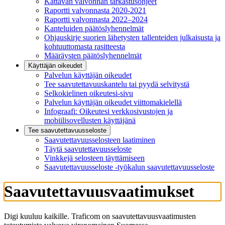
Kattavan valvonnan tarkastusohjeet
Raportti valvonnasta 2020-2021
Raportti valvonnasta 2022–2024
Kanteluiden päätöslyhennelmät
Ohjauskirje suorien lähetysten tallenteiden julkaisusta ja
kohtuuttomasta rasitteesta
Määräysten päätöslyhennelmät
Käyttäjän oikeudet
Palvelun käyttäjän oikeudet
Tee saavutettavuuskantelu tai pyydä selvitystä
Selkokielinen oikeutesi-sivu
Palvelun käyttäjän oikeudet viittomakielellä
Infograafi: Oikeutesi verkkosivustojen ja
mobiilisovellusten käyttäjänä
Tee saavutettavuusseloste
Saavutettavuus­selosteen laatiminen
Täytä saavutettavuusseloste
Vinkkejä selosteen täyttämiseen
Saavutettavuusseloste -työkalun saavutettavuusseloste
Saavutettavuusvaatimukset
Digi kuuluu kaikille. Traficom on saavutettavuusvaatimusten