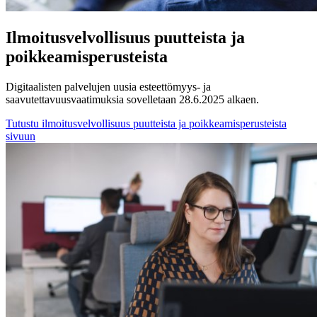
Ilmoitusvelvollisuus puutteista ja
poikkeamisperusteista
Digitaalisten palvelujen uusia esteettömyys- ja
saavutettavuusvaatimuksia sovelletaan 28.6.2025 alkaen.
Tutustu ilmoitusvelvollisuus puutteista ja poikkeamisperusteista
sivuun