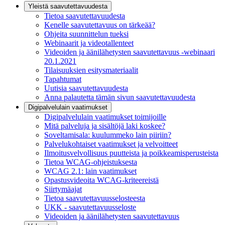
Yleistä saavutettavuudesta
Tietoa saavutettavuudesta
Kenelle saavutettavuus on tärkeää?
Ohjeita suunnittelun tueksi
Webinaarit ja videotallenteet
Videoiden ja äänilähetysten saavutettavuus -webinaari
20.1.2021
Tilaisuuksien esitysmateriaalit
Tapahtumat
Uutisia saavutettavuudesta
Anna palautetta tämän sivun saavutettavuudesta
Digipalvelulain vaatimukset
Digipalvelulain vaatimukset toimijoille
Mitä palveluja ja sisältöjä laki koskee?
Soveltamisala: kuulummeko lain piiriin?
Palvelukohtaiset vaatimukset ja velvoitteet
Ilmoitusvelvollisuus puutteista ja poikkeamisperusteista
Tietoa WCAG-ohjeistuksesta
WCAG 2.1: lain vaatimukset
Opastusvideoita WCAG-kriteereistä
Siirtymäajat
Tietoa saavutettavuusselosteesta
UKK - saavutettavuusseloste
Videoiden ja äänilähetysten saavutettavuus