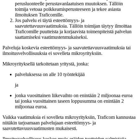
perusluonteelle perustavanlaatuisen muutoksen. Tällöin
toimija vetoaa poikkeamisperusteeseen ja tekee asiasta
ilmoituksen Traficomille.
Jos palvelu ei täytä esteettömyys- ja
saavutettavuusvaatimuksia. Tällöin toimijan täytyy ilmoittaa
Traficomille puutteista ja korjaavista toimenpiteistä palvelun
saattamiseksi vaatimustenmukaiseksi.
Palveluja koskevia esteettömyys- ja saavutettavuusvaatimuksia tai
ilmoitusvelvollisuuksia ei sovelleta mikroyrityksiin.
Mikroyrityksellä tarkoitetaan yritystä, jonka:
palveluksessa on alle 10 työntekijää
ja
jonka vuosittainen liikevaihto on enintään 2 miljoonaa euroa
tai jonka vuosittainen taseen loppusumma on enintään 2
miljoonaa euroa.
Vaikka vaatimuksia ei sovelleta mikroyrityksiin, Traficom kannustaa
niitäkin tarjoamaan palvelujaan esteettömyys- ja
saavutettavuusvaatimusten mukaisesti.
Ilmoitusvelvollisuus koskee myös eräiden tuotteiden valmistajia,