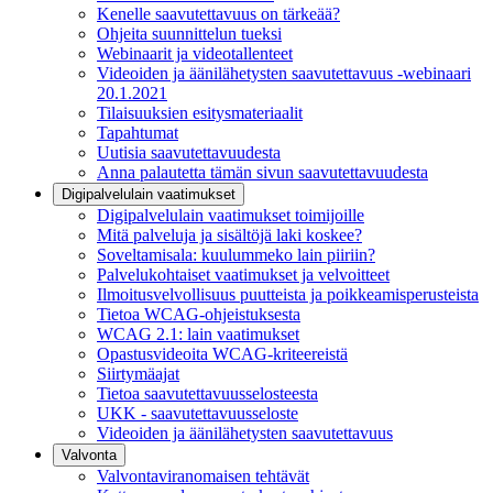
Kenelle saavutettavuus on tärkeää?
Ohjeita suunnittelun tueksi
Webinaarit ja videotallenteet
Videoiden ja äänilähetysten saavutettavuus -webinaari
20.1.2021
Tilaisuuksien esitysmateriaalit
Tapahtumat
Uutisia saavutettavuudesta
Anna palautetta tämän sivun saavutettavuudesta
Digipalvelulain vaatimukset
Digipalvelulain vaatimukset toimijoille
Mitä palveluja ja sisältöjä laki koskee?
Soveltamisala: kuulummeko lain piiriin?
Palvelukohtaiset vaatimukset ja velvoitteet
Ilmoitusvelvollisuus puutteista ja poikkeamisperusteista
Tietoa WCAG-ohjeistuksesta
WCAG 2.1: lain vaatimukset
Opastusvideoita WCAG-kriteereistä
Siirtymäajat
Tietoa saavutettavuusselosteesta
UKK - saavutettavuusseloste
Videoiden ja äänilähetysten saavutettavuus
Valvonta
Valvontaviranomaisen tehtävät