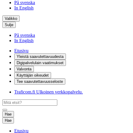
På svenska
In English
Valikko
Sulje
På svenska
In English
Etusivu
Yleistä saavutettavuudesta
Digipalvelulain vaatimukset
Valvonta
Käyttäjän oikeudet
Tee saavutettavuusseloste
Traficom.fi
Ulkoinen verkkopalvelu.
Hae
Hae
Etusivu