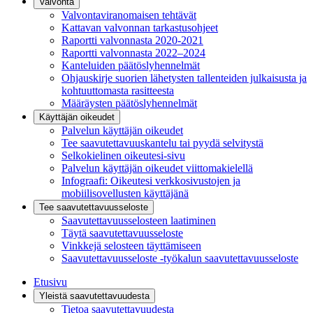
Valvonta
Valvontaviranomaisen tehtävät
Kattavan valvonnan tarkastusohjeet
Raportti valvonnasta 2020-2021
Raportti valvonnasta 2022–2024
Kanteluiden päätöslyhennelmät
Ohjauskirje suorien lähetysten tallenteiden julkaisusta ja
kohtuuttomasta rasitteesta
Määräysten päätöslyhennelmät
Käyttäjän oikeudet
Palvelun käyttäjän oikeudet
Tee saavutettavuuskantelu tai pyydä selvitystä
Selkokielinen oikeutesi-sivu
Palvelun käyttäjän oikeudet viittomakielellä
Infograafi: Oikeutesi verkkosivustojen ja
mobiilisovellusten käyttäjänä
Tee saavutettavuusseloste
Saavutettavuus­selosteen laatiminen
Täytä saavutettavuusseloste
Vinkkejä selosteen täyttämiseen
Saavutettavuusseloste -työkalun saavutettavuusseloste
Etusivu
Yleistä saavutettavuudesta
Tietoa saavutettavuudesta