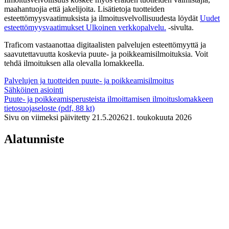
maahantuojia että jakelijoita. Lisätietoja tuotteiden
esteettömyysvaatimuksista ja ilmoitusvelvollisuudesta löydät
Uudet
esteettömyysvaatimukset
Ulkoinen verkkopalvelu.
-sivulta.
Traficom vastaanottaa digitaalisten palvelujen esteettömyyttä ja
saavutettavuutta koskevia puute- ja poikkeamisilmoituksia. Voit
tehdä ilmoituksen alla olevalla lomakkeella.
Palvelujen ja tuotteiden puute- ja poikkeamisilmoitus
Sähköinen asiointi
Puute- ja poikkeamisperusteista ilmoittamisen ilmoituslomakkeen
tietosuojaseloste (pdf, 88 kt)
Sivu on viimeksi päivitetty
21.5.2026
21. toukokuuta 2026
Alatunniste