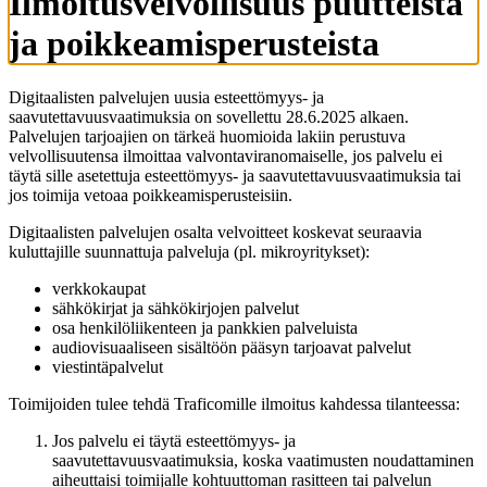
Ilmoitusvelvollisuus puutteista
ja poikkeamisperusteista
Digitaalisten palvelujen uusia esteettömyys- ja
saavutettavuusvaatimuksia on sovellettu 28.6.2025 alkaen.
Palvelujen tarjoajien on tärkeä huomioida lakiin perustuva
velvollisuutensa ilmoittaa valvontaviranomaiselle, jos palvelu ei
täytä sille asetettuja esteettömyys- ja saavutettavuusvaatimuksia tai
jos toimija vetoaa poikkeamisperusteisiin.
Digitaalisten palvelujen osalta velvoitteet koskevat seuraavia
kuluttajille suunnattuja palveluja (pl. mikroyritykset):
verkkokaupat
sähkökirjat ja sähkökirjojen palvelut
osa henkilöliikenteen ja pankkien palveluista
audiovisuaaliseen sisältöön pääsyn tarjoavat palvelut
viestintäpalvelut
Toimijoiden tulee tehdä Traficomille ilmoitus kahdessa tilanteessa:
Jos palvelu ei täytä esteettömyys- ja
saavutettavuusvaatimuksia, koska vaatimusten noudattaminen
aiheuttaisi toimijalle kohtuuttoman rasitteen tai palvelun