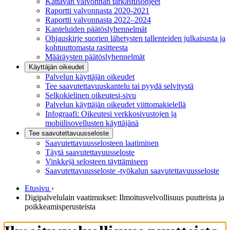
Kattavan valvonnan tarkastusohjeet
Raportti valvonnasta 2020-2021
Raportti valvonnasta 2022–2024
Kanteluiden päätöslyhennelmät
Ohjauskirje suorien lähetysten tallenteiden julkaisusta ja
kohtuuttomasta rasitteesta
Määräysten päätöslyhennelmät
Käyttäjän oikeudet
Palvelun käyttäjän oikeudet
Tee saavutettavuuskantelu tai pyydä selvitystä
Selkokielinen oikeutesi-sivu
Palvelun käyttäjän oikeudet viittomakielellä
Infograafi: Oikeutesi verkkosivustojen ja
mobiilisovellusten käyttäjänä
Tee saavutettavuusseloste
Saavutettavuus­selosteen laatiminen
Täytä saavutettavuusseloste
Vinkkejä selosteen täyttämiseen
Saavutettavuusseloste -työkalun saavutettavuusseloste
Etusivu
›
Digipalvelulain vaatimukset: Ilmoitusvelvollisuus puutteista ja
poikkeamisperusteista