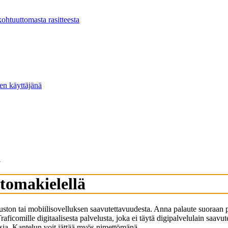
kohtuuttomasta rasitteesta
ten käyttäjänä
ä
ttomakielellä
ton tai mobiilisovelluksen saavutettavuudesta. Anna palaute suoraan palv
aficomille digitaalisesta palvelusta, joka ei täytä digipalvelulain saavu
uksia. Kantelun voit jättää myös nimettömänä.