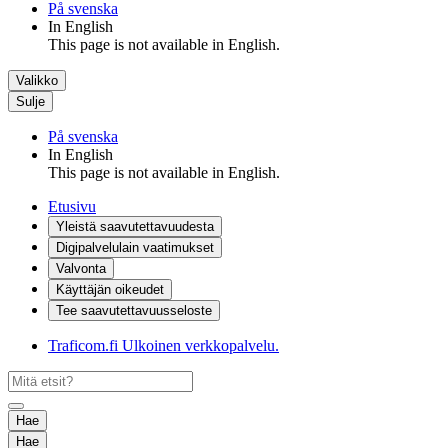
På svenska
In English
This page is not available in English.
Valikko
Sulje
På svenska
In English
This page is not available in English.
Etusivu
Yleistä saavutettavuudesta
Digipalvelulain vaatimukset
Valvonta
Käyttäjän oikeudet
Tee saavutettavuusseloste
Traficom.fi
Ulkoinen verkkopalvelu.
Hae
Hae