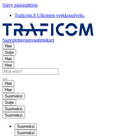
Siirry pääsisältöön
Traficom.fi
Ulkoinen verkkopalvelu.
Saavutettavuusvaatimukset
Hae
Sulje
Hae
Hae
Hae
Hae
Suomeksi
Sulje
Suomeksi
Suomeksi
Suomeksi
Suomeksi