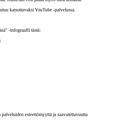
autuu katsottavaksi YouTube -palvelussa.
ä" -infograaffi tästä:
ä
a palveluiden esteettömyyttä ja saavutettavuutta