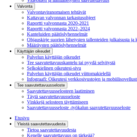
Videoiden ja äänilähetysten saavutettavuus
Valvonta
Valvontaviranomaisen tehtävät
Kattavan valvonnan tarkastusohjeet
Raportti valvonnasta 2020-2021
Raportti valvonnasta 2022–2024
Kanteluiden päätöslyhennelmät
Ohjauskirje suorien lähetysten tallenteiden julkaisusta ja 
Määräysten päätöslyhennelmät
Käyttäjän oikeudet
Palvelun käyttäjän oikeudet
Tee saavutettavuuskantelu tai pyydä selvitystä
Selkokielinen oikeutesi-sivu
Palvelun käyttäjän oikeudet viittomakielellä
Infograafi: Oikeutesi verkkosivustojen ja mobiilisovellus
Tee saavutettavuusseloste
Saavutettavuus­selosteen laatiminen
Täytä saavutettavuusseloste
Vinkkejä selosteen täyttämiseen
Saavutettavuusseloste -työkalun saavutettavuusseloste
Etusivu
Yleistä saavutettavuudesta
Tietoa saavutettavuudesta
Kenelle saavutettavuus on tärkeää?