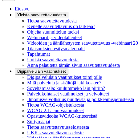
Etusivu
Yleistä saavutettavuudesta
Tietoa saavutettavuudesta
Kenelle saavutettavuus on tärkeää?
Ohjeita suunnittelun tueksi
Webinaarit ja videotallenteet
Videoiden ja äänilähetysten saavutettavuus -webinaari 2
Tilaisuuksien esitysmateriaalit
Tapahtumat
Uutisia saavutettavuudesta
Anna palautetta tämän sivun saavutettavuudesta
Digipalvelulain vaatimukset
Digipalvelulain vaatimukset toimijoille
Mitä palveluja ja sisältöjä laki koskee?
Soveltamisala: kuulummeko lain piiriin?
Palvelukohtaiset vaatimukset ja velvoitteet
Ilmoitusvelvollisuus puutteista ja poikkeamisperusteista
Tietoa WCAG-ohjeistuksesta
WCAG 2.1: lain vaatimukset
Opastusvideoita WCAG-kriteereistä
Siirtymäajat
Tietoa saavutettavuusselosteesta
UKK - saavutettavuusseloste