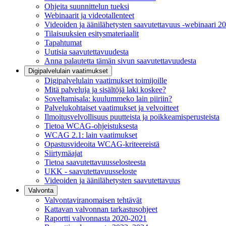
Ohjeita suunnittelun tueksi
Webinaarit ja videotallenteet
Videoiden ja äänilähetysten saavutettavuus -webinaari 2
Tilaisuuksien esitysmateriaalit
Tapahtumat
Uutisia saavutettavuudesta
Anna palautetta tämän sivun saavutettavuudesta
Digipalvelulain vaatimukset
Digipalvelulain vaatimukset toimijoille
Mitä palveluja ja sisältöjä laki koskee?
Soveltamisala: kuulummeko lain piiriin?
Palvelukohtaiset vaatimukset ja velvoitteet
Ilmoitusvelvollisuus puutteista ja poikkeamisperusteista
Tietoa WCAG-ohjeistuksesta
WCAG 2.1: lain vaatimukset
Opastusvideoita WCAG-kriteereistä
Siirtymäajat
Tietoa saavutettavuusselosteesta
UKK - saavutettavuusseloste
Videoiden ja äänilähetysten saavutettavuus
Valvonta
Valvontaviranomaisen tehtävät
Kattavan valvonnan tarkastusohjeet
Raportti valvonnasta 2020-2021