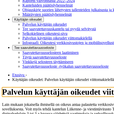
Raportti valvonnasta 2022–2024
Kanteluiden päätöslyhennelmät
Ohjauskirje suorien lähetysten tallenteiden julkaisusta ja 
Määräysten päätöslyhennelmät
Käyttäjän oikeudet
Palvelun käyttäjän oikeudet
Tee saavutettavuuskantelu tai pyydä selvitystä
Selkokielinen oikeutesi-sivu
Palvelun käyttäjän oikeudet viittomakielellä
Infograafi: Oikeutesi verkkosivustojen ja mobiilisovellus
Tee saavutettavuusseloste
Saavutettavuus­selosteen laatiminen
Täytä saavutettavuusseloste
Vinkkejä selosteen täyttämiseen
Saavutettavuusseloste -työkalun saavutettavuusseloste
Etusivu
›
Käyttäjän oikeudet: Palvelun käyttäjän oikeudet viittomakielell
Palvelun käyttäjän oikeudet vii
Lain mukaan jokaisella ihmisellä on oikeus antaa palautetta verkkosivus
sovelluksesta. Voit myös tehdä kantelun Liikenne- ja viestintävirasto Tr
digipalvelulain 3 tai 3 a luvussa säädettyjä vaatimuksia ja velvollisu