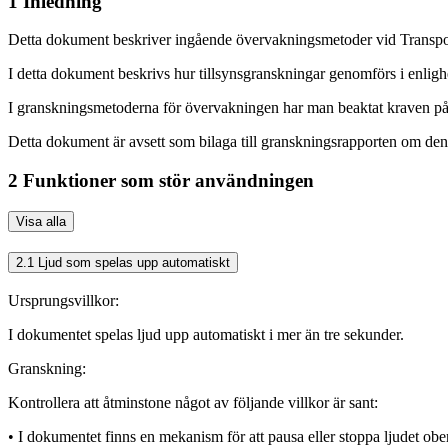
1 Inledning
Detta dokument beskriver ingående övervakningsmetoder vid Transport
I detta dokument beskrivs hur tillsynsgranskningar genomförs i enl
I granskningsmetoderna för övervakningen har man beaktat kraven på 
Detta dokument är avsett som bilaga till granskningsrapporten om d
2 Funktioner som stör användningen
Visa alla
2.1 Ljud som spelas upp automatiskt
Ursprungsvillkor:
I dokumentet spelas ljud upp automatiskt i mer än tre sekunder.
Granskning:
Kontrollera att åtminstone något av följande villkor är sant:
• I dokumentet finns en mekanism för att pausa eller stoppa ljudet o