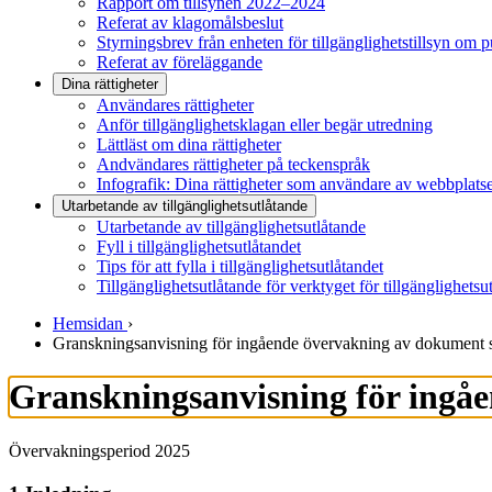
Rapport om tillsynen 2022–2024
Referat av klagomålsbeslut
Styrningsbrev från enheten för tillgänglighetstillsyn om 
Referat av föreläggande
Dina rättigheter
Användares rättigheter
Anför tillgänglighetsklagan eller begär utredning
Lättläst om dina rättigheter
Andvändares rättigheter på teckenspråk
Infografik: Dina rättigheter som användare av webbplats
Utarbetande av tillgänglighets­utlåtande
Utarbetande av tillgänglighetsutlåtande
Fyll i tillgänglighetsutlåtandet
Tips för att fylla i tillgänglighetsutlåtandet
Tillgänglighetsutlåtande för verktyget för tillgänglighetsu
Hemsidan
›
Granskningsanvisning för ingående övervakning av dokument 
Granskningsanvisning för ingå
Övervakningsperiod 2025