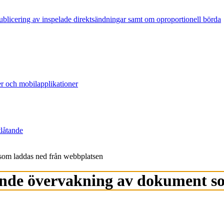
publicering av inspelade direktsändningar samt om oproportionell börda
er och mobilapplikationer
tlåtande
som laddas ned från webbplatsen
ende övervakning av dokument s