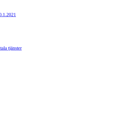
20.1.2021
ala tjänster