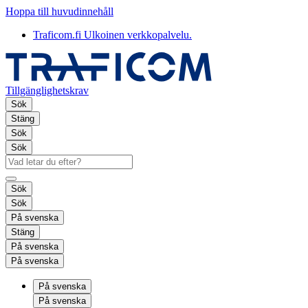
Hoppa till huvudinnehåll
Traficom.fi
Ulkoinen verkkopalvelu.
Tillgänglighetskrav
Sök
Stäng
Sök
Sök
Sök
Sök
På svenska
Stäng
På svenska
På svenska
På svenska
På svenska