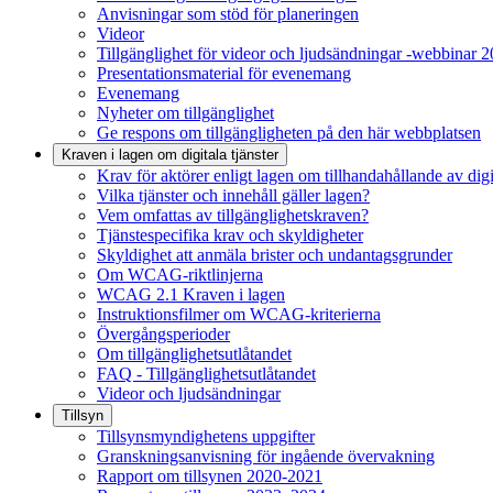
Anvisningar som stöd för planeringen
Videor
Tillgänglighet för videor och ljudsändningar -webbinar 
Presentationsmaterial för evenemang
Evenemang
Nyheter om tillgänglighet
Ge respons om tillgängligheten på den här webbplatsen
Kraven i lagen om digitala tjänster
Krav för aktörer enligt lagen om tillhandahållande av digit
Vilka tjänster och innehåll gäller lagen?
Vem omfattas av tillgänglighetskraven?
Tjänstespecifika krav och skyldigheter
Skyldighet att anmäla brister och undantagsgrunder
Om WCAG-riktlinjerna
WCAG 2.1 Kraven i lagen
Instruktionsfilmer om WCAG-kriterierna
Övergångsperioder
Om tillgänglighetsutlåtandet
FAQ - Tillgänglighetsutlåtandet
Videor och ljudsändningar
Tillsyn
Tillsynsmyndighetens uppgifter
Granskningsanvisning för ingående övervakning
Rapport om tillsynen 2020-2021