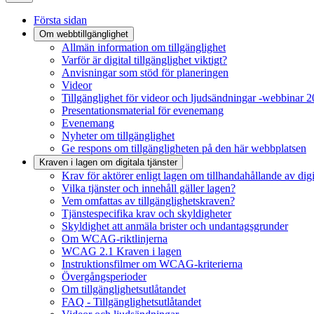
Första sidan
Om webbtillgänglighet
Allmän information om tillgänglighet
Varför är digital tillgänglighet viktigt?
Anvisningar som stöd för planeringen
Videor
Tillgänglighet för videor och ljudsändningar -webbinar 
Presentationsmaterial för evenemang
Evenemang
Nyheter om tillgänglighet
Ge respons om tillgängligheten på den här webbplatsen
Kraven i lagen om digitala tjänster
Krav för aktörer enligt lagen om tillhandahållande av digit
Vilka tjänster och innehåll gäller lagen?
Vem omfattas av tillgänglighetskraven?
Tjänstespecifika krav och skyldigheter
Skyldighet att anmäla brister och undantagsgrunder
Om WCAG-riktlinjerna
WCAG 2.1 Kraven i lagen
Instruktionsfilmer om WCAG-kriterierna
Övergångsperioder
Om tillgänglighetsutlåtandet
FAQ - Tillgänglighetsutlåtandet