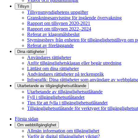
Videor och ljudsändningar
Tillsyn
Tillsynsmyndighetens uppgifter
Granskningsanvisning för ingående övervakning
Rapport om tillsynen 2020-2021
Rapport om tillsynen 2022–2024
Referat av klagomålsbeslut
Styrningsbrev från enheten för tillgänglighetstillsyn om 
Referat av föreläggande
Dina rättigheter
Användares rättigheter
Anför tillgänglighetsklagan eller begär utredning
Lättläst om dina rättigheter
Andvändares rättigheter på teckenspråk
Infografik: Dina rättigheter som användare av webbplats
Utarbetande av tillgänglighets­utlåtande
Utarbetande av tillgänglighetsutlåtande
Fyll i tillgänglighetsutlåtandet
Tips för att fylla i tillgänglighetsutlåtandet
Tillgänglighetsutlåtande för verktyget för tillgänglighetsu
Första sidan
Om webbtillgänglighet
Allmän information om tillgänglighet
Varför är digital tillgänglighet viktigt?