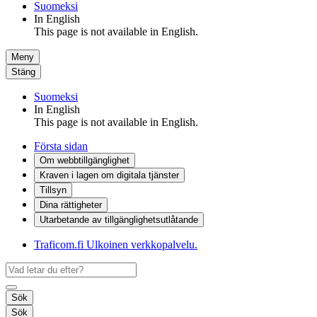
Suomeksi
In English
This page is not available in English.
Meny
Stäng
Suomeksi
In English
This page is not available in English.
Första sidan
Om webbtillgänglighet
Kraven i lagen om digitala tjänster
Tillsyn
Dina rättigheter
Utarbetande av tillgänglighets­utlåtande
Traficom.fi
Ulkoinen verkkopalvelu.
Sök
Sök