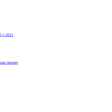
20.1.2021
ala tjänster