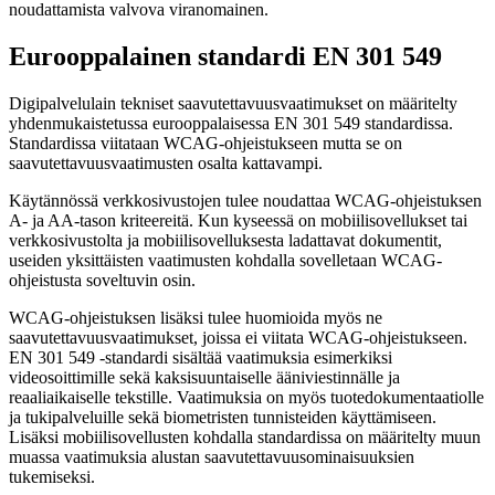
noudattamista valvova viranomainen.
Eurooppalainen standardi EN 301 549
Digipalvelulain tekniset saavutettavuusvaatimukset on määritelty
yhdenmukaistetussa eurooppalaisessa EN 301 549 standardissa.
Standardissa viitataan WCAG-ohjeistukseen mutta se on
saavutettavuusvaatimusten osalta kattavampi.
Käytännössä verkkosivustojen tulee noudattaa WCAG-ohjeistuksen
A- ja AA-tason kriteereitä. Kun kyseessä on mobiilisovellukset tai
verkkosivustolta ja mobiilisovelluksesta ladattavat dokumentit,
useiden yksittäisten vaatimusten kohdalla sovelletaan WCAG-
ohjeistusta soveltuvin osin.
WCAG-ohjeistuksen lisäksi tulee huomioida myös ne
saavutettavuusvaatimukset, joissa ei viitata WCAG-ohjeistukseen.
EN 301 549 -standardi sisältää vaatimuksia esimerkiksi
videosoittimille sekä kaksisuuntaiselle ääniviestinnälle ja
reaaliaikaiselle tekstille. Vaatimuksia on myös tuotedokumentaatiolle
ja tukipalveluille sekä biometristen tunnisteiden käyttämiseen.
Lisäksi mobiilisovellusten kohdalla standardissa on määritelty muun
muassa vaatimuksia alustan saavutettavuusominaisuuksien
tukemiseksi.