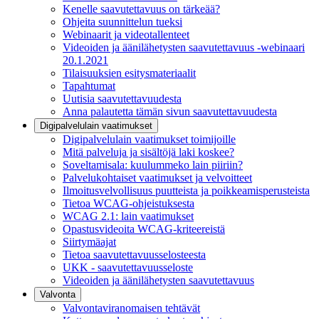
Kenelle saavutettavuus on tärkeää?
Ohjeita suunnittelun tueksi
Webinaarit ja videotallenteet
Videoiden ja äänilähetysten saavutettavuus -webinaari
20.1.2021
Tilaisuuksien esitysmateriaalit
Tapahtumat
Uutisia saavutettavuudesta
Anna palautetta tämän sivun saavutettavuudesta
Digipalvelulain vaatimukset
Digipalvelulain vaatimukset toimijoille
Mitä palveluja ja sisältöjä laki koskee?
Soveltamisala: kuulummeko lain piiriin?
Palvelukohtaiset vaatimukset ja velvoitteet
Ilmoitusvelvollisuus puutteista ja poikkeamisperusteista
Tietoa WCAG-ohjeistuksesta
WCAG 2.1: lain vaatimukset
Opastusvideoita WCAG-kriteereistä
Siirtymäajat
Tietoa saavutettavuusselosteesta
UKK - saavutettavuusseloste
Videoiden ja äänilähetysten saavutettavuus
Valvonta
Valvontaviranomaisen tehtävät