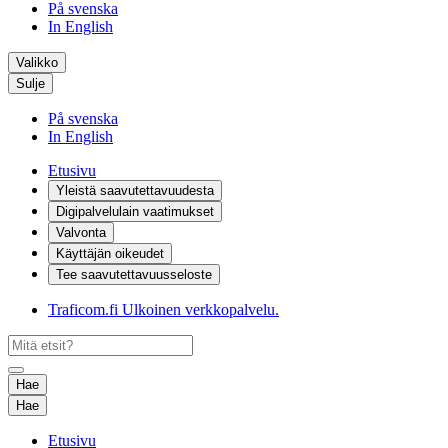
På svenska
In English
Valikko
Sulje
På svenska
In English
Etusivu
Yleistä saavutettavuudesta
Digipalvelulain vaatimukset
Valvonta
Käyttäjän oikeudet
Tee saavutettavuusseloste
Traficom.fi
Ulkoinen verkkopalvelu.
Hae
Hae
Etusivu