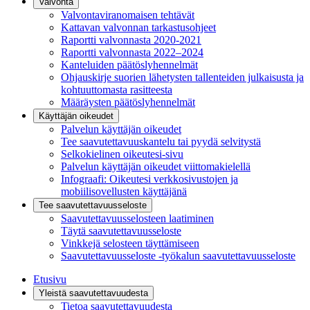
Valvonta
Valvontaviranomaisen tehtävät
Kattavan valvonnan tarkastusohjeet
Raportti valvonnasta 2020-2021
Raportti valvonnasta 2022–2024
Kanteluiden päätöslyhennelmät
Ohjauskirje suorien lähetysten tallenteiden julkaisusta ja
kohtuuttomasta rasitteesta
Määräysten päätöslyhennelmät
Käyttäjän oikeudet
Palvelun käyttäjän oikeudet
Tee saavutettavuuskantelu tai pyydä selvitystä
Selkokielinen oikeutesi-sivu
Palvelun käyttäjän oikeudet viittomakielellä
Infograafi: Oikeutesi verkkosivustojen ja
mobiilisovellusten käyttäjänä
Tee saavutettavuusseloste
Saavutettavuus­selosteen laatiminen
Täytä saavutettavuusseloste
Vinkkejä selosteen täyttämiseen
Saavutettavuusseloste -työkalun saavutettavuusseloste
Etusivu
Yleistä saavutettavuudesta
Tietoa saavutettavuudesta