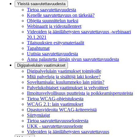
Yleistä saavutettavuudesta
Tietoa saavutettavuudesta
Kenelle saavutettavuus on tärkeää?
Ohjeita suunnittelun tueksi
Webinaarit ja videotallenteet
Videoiden ja äänilähetysten saavutettavuus -webinaari
20.1.2021
Tilaisuuksien esitysmateriaalit
Tapahtumat
Uutisia saavutettavuudesta
Anna palautetta tämän sivun saavutettavuudesta
Digipalvelulain vaatimukset
Digipalvelulain vaatimukset toimijoille
Mitä palveluja ja sisältöjä laki koskee?
Soveltamisala: kuulummeko lain piiriin?
Palvelukohtaiset vaatimukset ja velvoitteet
Ilmoitusvelvollisuus puutteista ja poikkeamisperusteista
Tietoa WCAG-ohjeistuksesta
WCAG 2.1: lain vaatimukset
Opastusvideoita WCAG-kriteereistä
Siirtymäajat
Tietoa saavutettavuusselosteesta
UKK - saavutettavuusseloste
Videoiden ja äänilähetysten saavutettavuus