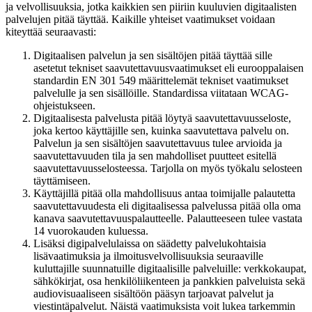
ja velvollisuuksia, jotka kaikkien sen piiriin kuuluvien digitaalisten
palvelujen pitää täyttää. Kaikille yhteiset vaatimukset voidaan
kiteyttää seuraavasti:
Digitaalisen palvelun ja sen sisältöjen pitää täyttää sille
asetetut tekniset saavutettavuusvaatimukset eli eurooppalaisen
standardin EN 301 549 määrittelemät tekniset vaatimukset
palvelulle ja sen sisällöille. Standardissa viitataan WCAG-
ohjeistukseen.
Digitaalisesta palvelusta pitää löytyä saavutettavuusseloste,
joka kertoo käyttäjille sen, kuinka saavutettava palvelu on.
Palvelun ja sen sisältöjen saavutettavuus tulee arvioida ja
saavutettavuuden tila ja sen mahdolliset puutteet esitellä
saavutettavuusselosteessa. Tarjolla on myös työkalu selosteen
täyttämiseen.
Käyttäjillä pitää olla mahdollisuus antaa toimijalle palautetta
saavutettavuudesta eli digitaalisessa palvelussa pitää olla oma
kanava saavutettavuuspalautteelle. Palautteeseen tulee vastata
14 vuorokauden kuluessa.
Lisäksi digipalvelulaissa on säädetty palvelukohtaisia
lisävaatimuksia ja ilmoitusvelvollisuuksia seuraaville
kuluttajille suunnatuille digitaalisille palveluille: verkkokaupat,
sähkökirjat, osa henkilöliikenteen ja pankkien palveluista sekä
audiovisuaaliseen sisältöön pääsyn tarjoavat palvelut ja
viestintäpalvelut. Näistä vaatimuksista voit lukea tarkemmin