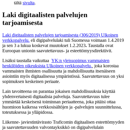
tältä
sivulta
.
Laki digitaalisten palvelujen
tarjoamisesta
Laki digitaalisten palvelujen tarjoamisesta (306/2019)
Ulkoinen
verkkopalvelu.
eli digipalvelulaki tuli Suomessa voimaan 1.4.2019
ja sen 3 a lukua koskevat muutokset 1.2.2023
.
Taustalla ovat
Euroopan unionin saavutettavuus- ja esteettömyysdirektiivit.
Lisäksi taustalla vaikuttaa
YK:n yleissopimus vammaisten
henkilöiden oikeuksista
Ulkoinen verkkopalvelu.
,
joka korostaa
vammaisten ihmisten osallisuutta ja mahdollisuutta itsenäiseen
asiointiin myös digitaalisessa ympäristössä. Saavutettavuus on yksi
sopimuksen keskeinen periaate.
Lain tavoitteena on parantaa jokaisen mahdollisuuksia käyttää
yhdenvertaisesti digitaalisia palveluja. Saavutettavuus tulee
ymmärtää keskeisenä toiminnan periaatteena, joka pitäisi ottaa
huomioon kaikessa verkkosisältöjen ja -palvelujen suunnittelussa,
toteutuksessa ja ylläpidossa.
Liikenne- javiestintävirasto Traficomin digitaalisen esteettömyyden
ja saavutettavuuden valvontayksikkö on digipalvelulain