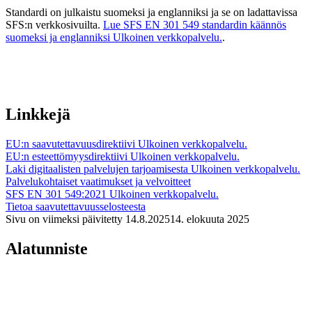
Standardi on julkaistu suomeksi ja englanniksi ja se on ladattavissa
SFS:n verkkosivuilta.
Lue SFS EN 301 549 standardin käännös
suomeksi ja englanniksi
Ulkoinen verkkopalvelu.
.
Linkkejä
EU:n saavutettavuusdirektiivi
Ulkoinen verkkopalvelu.
EU:n esteettömyysdirektiivi
Ulkoinen verkkopalvelu.
Laki digitaalisten palvelujen tarjoamisesta
Ulkoinen verkkopalvelu.
Palvelukohtaiset vaatimukset ja velvoitteet
SFS EN 301 549:2021
Ulkoinen verkkopalvelu.
Tietoa saavutettavuusselosteesta
Sivu on viimeksi päivitetty
14.8.2025
14. elokuuta 2025
Alatunniste