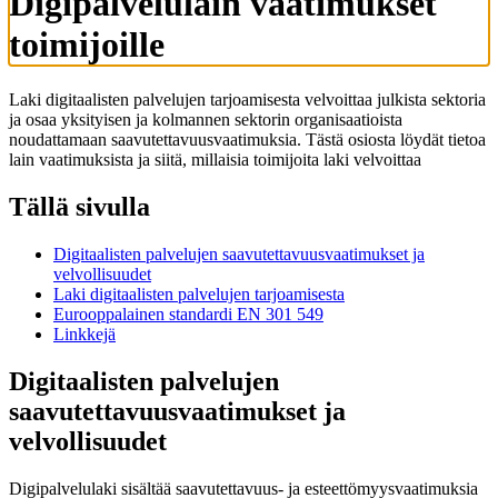
Digipalvelulain vaatimukset
toimijoille
Laki digitaalisten palvelujen tarjoamisesta velvoittaa julkista sektoria
ja osaa yksityisen ja kolmannen sektorin organisaatioista
noudattamaan saavutettavuusvaatimuksia. Tästä osiosta löydät tietoa
lain vaatimuksista ja siitä, millaisia toimijoita laki velvoittaa
Tällä sivulla
Digitaalisten palvelujen saavutettavuusvaatimukset ja
velvollisuudet
Laki digitaalisten palvelujen tarjoamisesta
Eurooppalainen standardi EN 301 549
Linkkejä
Digitaalisten palvelujen
saavutettavuusvaatimukset ja
velvollisuudet
Digipalvelulaki sisältää saavutettavuus- ja esteettömyysvaatimuksia