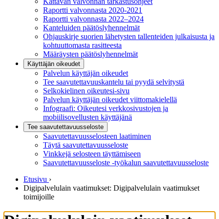
Kattavan valvonnan tarkastusohjeet
Raportti valvonnasta 2020-2021
Raportti valvonnasta 2022–2024
Kanteluiden päätöslyhennelmät
Ohjauskirje suorien lähetysten tallenteiden julkaisusta ja
kohtuuttomasta rasitteesta
Määräysten päätöslyhennelmät
Käyttäjän oikeudet
Palvelun käyttäjän oikeudet
Tee saavutettavuuskantelu tai pyydä selvitystä
Selkokielinen oikeutesi-sivu
Palvelun käyttäjän oikeudet viittomakielellä
Infograafi: Oikeutesi verkkosivustojen ja
mobiilisovellusten käyttäjänä
Tee saavutettavuusseloste
Saavutettavuus­selosteen laatiminen
Täytä saavutettavuusseloste
Vinkkejä selosteen täyttämiseen
Saavutettavuusseloste -työkalun saavutettavuusseloste
Etusivu
›
Digipalvelulain vaatimukset: Digipalvelulain vaatimukset
toimijoille