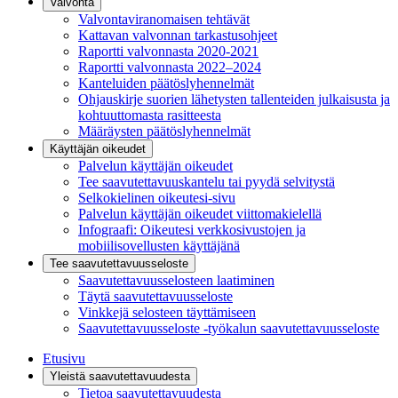
Valvonta
Valvontaviranomaisen tehtävät
Kattavan valvonnan tarkastusohjeet
Raportti valvonnasta 2020-2021
Raportti valvonnasta 2022–2024
Kanteluiden päätöslyhennelmät
Ohjauskirje suorien lähetysten tallenteiden julkaisusta ja
kohtuuttomasta rasitteesta
Määräysten päätöslyhennelmät
Käyttäjän oikeudet
Palvelun käyttäjän oikeudet
Tee saavutettavuuskantelu tai pyydä selvitystä
Selkokielinen oikeutesi-sivu
Palvelun käyttäjän oikeudet viittomakielellä
Infograafi: Oikeutesi verkkosivustojen ja
mobiilisovellusten käyttäjänä
Tee saavutettavuusseloste
Saavutettavuus­selosteen laatiminen
Täytä saavutettavuusseloste
Vinkkejä selosteen täyttämiseen
Saavutettavuusseloste -työkalun saavutettavuusseloste
Etusivu
Yleistä saavutettavuudesta
Tietoa saavutettavuudesta