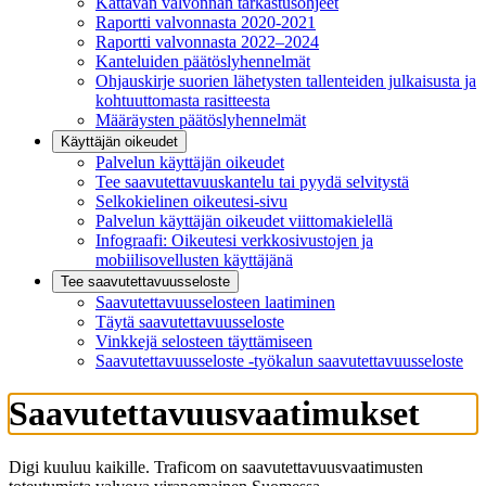
Kattavan valvonnan tarkastusohjeet
Raportti valvonnasta 2020-2021
Raportti valvonnasta 2022–2024
Kanteluiden päätöslyhennelmät
Ohjauskirje suorien lähetysten tallenteiden julkaisusta ja
kohtuuttomasta rasitteesta
Määräysten päätöslyhennelmät
Käyttäjän oikeudet
Palvelun käyttäjän oikeudet
Tee saavutettavuuskantelu tai pyydä selvitystä
Selkokielinen oikeutesi-sivu
Palvelun käyttäjän oikeudet viittomakielellä
Infograafi: Oikeutesi verkkosivustojen ja
mobiilisovellusten käyttäjänä
Tee saavutettavuusseloste
Saavutettavuus­selosteen laatiminen
Täytä saavutettavuusseloste
Vinkkejä selosteen täyttämiseen
Saavutettavuusseloste -työkalun saavutettavuusseloste
Saavutettavuusvaatimukset
Digi kuuluu kaikille. Traficom on saavutettavuusvaatimusten