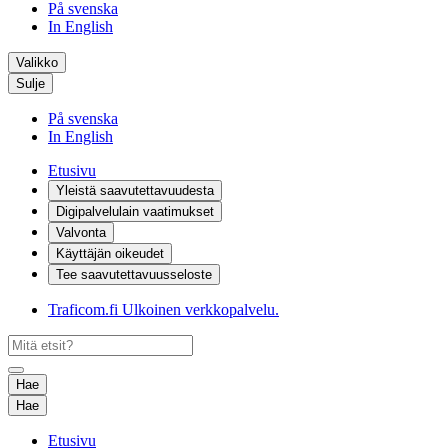
På svenska
In English
Valikko
Sulje
På svenska
In English
Etusivu
Yleistä saavutettavuudesta
Digipalvelulain vaatimukset
Valvonta
Käyttäjän oikeudet
Tee saavutettavuusseloste
Traficom.fi
Ulkoinen verkkopalvelu.
Hae
Hae
Etusivu