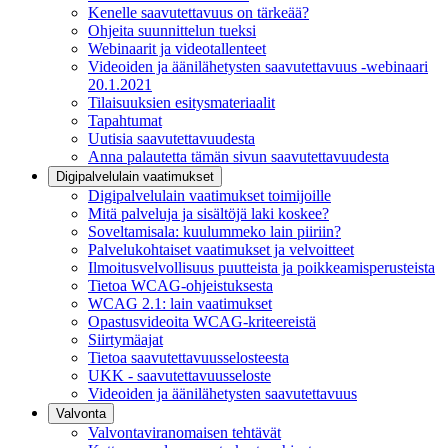
Kenelle saavutettavuus on tärkeää?
Ohjeita suunnittelun tueksi
Webinaarit ja videotallenteet
Videoiden ja äänilähetysten saavutettavuus -webinaari
20.1.2021
Tilaisuuksien esitysmateriaalit
Tapahtumat
Uutisia saavutettavuudesta
Anna palautetta tämän sivun saavutettavuudesta
Digipalvelulain vaatimukset
Digipalvelulain vaatimukset toimijoille
Mitä palveluja ja sisältöjä laki koskee?
Soveltamisala: kuulummeko lain piiriin?
Palvelukohtaiset vaatimukset ja velvoitteet
Ilmoitusvelvollisuus puutteista ja poikkeamisperusteista
Tietoa WCAG-ohjeistuksesta
WCAG 2.1: lain vaatimukset
Opastusvideoita WCAG-kriteereistä
Siirtymäajat
Tietoa saavutettavuusselosteesta
UKK - saavutettavuusseloste
Videoiden ja äänilähetysten saavutettavuus
Valvonta
Valvontaviranomaisen tehtävät