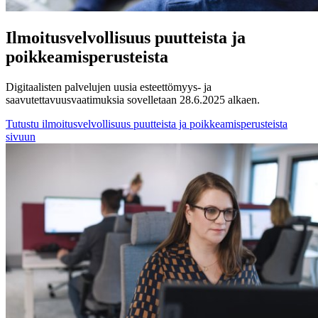
Ilmoitusvelvollisuus puutteista ja
poikkeamisperusteista
Digitaalisten palvelujen uusia esteettömyys- ja
saavutettavuusvaatimuksia sovelletaan 28.6.2025 alkaen.
Tutustu ilmoitusvelvollisuus puutteista ja poikkeamisperusteista
sivuun