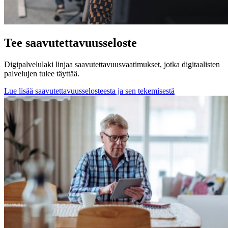
Tee saavutettavuusseloste
Digipalvelulaki linjaa saavutettavuusvaatimukset, jotka digitaalisten
palvelujen tulee täyttää.
Lue lisää saavutettavuusselosteesta ja sen tekemisestä