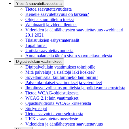
Yleistä saavutettavuudesta
Tietoa saavutettavuudesta
Kenelle saavutettavuus on tärkeää?
Ohjeita suunnittelun tueksi
Webinaarit ja videotallenteet
Videoiden ja äänilähetysten saavutettavuus -webinaari
20.1.2021
Tilaisuuksien esitysmateriaalit
Tapahtumat
Uutisia saavutettavuudesta
Anna palautetta tämän sivun saavutettavuudesta
Digipalvelulain vaatimukset
Digipalvelulain vaatimukset toimijoille
Mitä palveluja ja sisältöjä laki koskee?
Soveltamisala: kuulummeko lain piiriin?
Palvelukohtaiset vaatimukset ja velvoitteet
Ilmoitusvelvollisuus puutteista ja poikkeamisperusteista
Tietoa WCAG-ohjeistuksesta
WCAG 2.1: lain vaatimukset
Opastusvideoita WCAG-kriteereistä
Siirtymäajat
Tietoa saavutettavuusselosteesta
UKK - saavutettavuusseloste
Videoiden ja äänilähetysten saavutettavuus