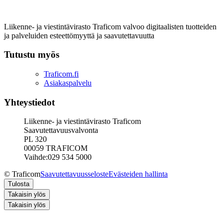
Liikenne- ja viestintävirasto Traficom valvoo digitaalisten tuotteiden
ja palveluiden esteettömyyttä ja saavutettavuutta
Tutustu myös
Traficom.fi
Asiakaspalvelu
Yhteystiedot
Liikenne- ja viestintävirasto Traficom
Saavutettavuusvalvonta
PL 320
00059 TRAFICOM
Vaihde:029 534 5000
© Traficom
Saavutettavuusseloste
Evästeiden hallinta
Tulosta
Takaisin ylös
Takaisin ylös