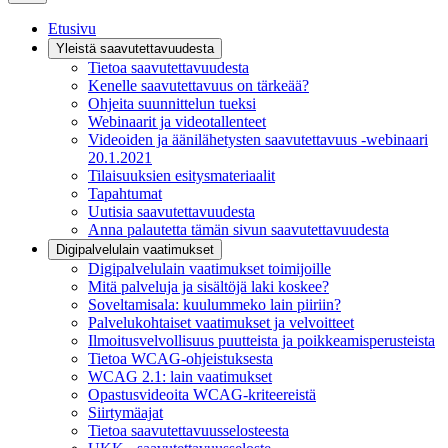
Etusivu
Yleistä saavutettavuudesta
Tietoa saavutettavuudesta
Kenelle saavutettavuus on tärkeää?
Ohjeita suunnittelun tueksi
Webinaarit ja videotallenteet
Videoiden ja äänilähetysten saavutettavuus -webinaari
20.1.2021
Tilaisuuksien esitysmateriaalit
Tapahtumat
Uutisia saavutettavuudesta
Anna palautetta tämän sivun saavutettavuudesta
Digipalvelulain vaatimukset
Digipalvelulain vaatimukset toimijoille
Mitä palveluja ja sisältöjä laki koskee?
Soveltamisala: kuulummeko lain piiriin?
Palvelukohtaiset vaatimukset ja velvoitteet
Ilmoitusvelvollisuus puutteista ja poikkeamisperusteista
Tietoa WCAG-ohjeistuksesta
WCAG 2.1: lain vaatimukset
Opastusvideoita WCAG-kriteereistä
Siirtymäajat
Tietoa saavutettavuusselosteesta