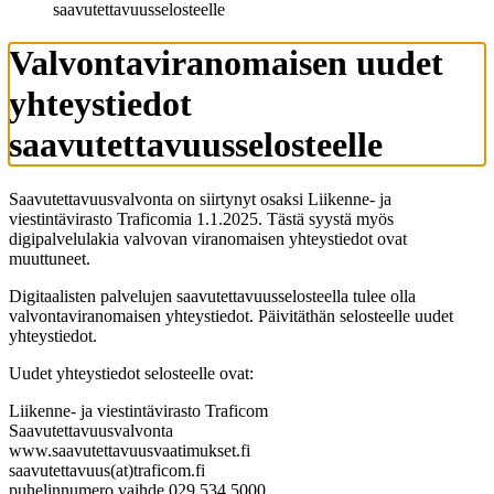
saavutettavuusselosteelle
Valvontaviranomaisen uudet
yhteystiedot
saavutettavuusselosteelle
Saavutettavuusvalvonta on siirtynyt osaksi Liikenne- ja
viestintävirasto Traficomia 1.1.2025. Tästä syystä myös
digipalvelulakia valvovan viranomaisen yhteystiedot ovat
muuttuneet.
Digitaalisten palvelujen saavutettavuusselosteella tulee olla
valvontaviranomaisen yhteystiedot. Päivitäthän selosteelle uudet
yhteystiedot.
Uudet yhteystiedot selosteelle ovat:
Liikenne- ja viestintävirasto Traficom
Saavutettavuusvalvonta
www.saavutettavuusvaatimukset.fi
saavutettavuus(at)traficom.fi
puhelinnumero vaihde 029 534 5000