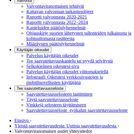
Valvonta
Valvontaviranomaisen tehtävät
Kattavan valvonnan tarkastusohjeet
Raportti valvonnasta 2020-2021
Raportti valvonnasta 2022–2024
Kanteluiden päätöslyhennelmät
Ohjauskirje suorien lähetysten tallenteiden julkaisusta ja
kohtuuttomasta rasitteesta
Määräysten päätöslyhennelmät
Käyttäjän oikeudet
Palvelun käyttäjän oikeudet
Tee saavutettavuuskantelu tai pyydä selvitystä
Selkokielinen oikeutesi-sivu
Palvelun käyttäjän oikeudet viittomakielellä
Infograafi: Oikeutesi verkkosivustojen ja
mobiilisovellusten käyttäjänä
Tee saavutettavuusseloste
Saavutettavuus­selosteen laatiminen
Täytä saavutettavuusseloste
Vinkkejä selosteen täyttämiseen
Saavutettavuusseloste -työkalun saavutettavuusseloste
Etusivu
›
Yleistä saavutettavuudesta: Uutisia saavutettavuudesta
›
Valvontaviranomaisen uudet yhteystiedot