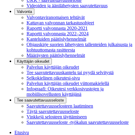
UKK - saavutettavuusseloste
Videoiden ja äänilähetysten saavutettavuus
Valvonta
Valvontaviranomaisen tehtävät
Kattavan valvonnan tarkastusohjeet
Raportti valvonnasta 2020-2021
Raportti valvonnasta 2022–2024
Kanteluiden päätöslyhennelmät
Ohjauskirje suorien lähetysten tallenteiden julkaisusta ja
kohtuuttomasta rasitteesta
Määräysten päätöslyhennelmät
Käyttäjän oikeudet
Palvelun käyttäjän oikeudet
Tee saavutettavuuskantelu tai pyydä selvitystä
Selkokielinen oikeutesi-sivu
Palvelun käyttäjän oikeudet viittomakielellä
Infograafi: Oikeutesi verkkosivustojen ja
mobiilisovellusten käyttäjänä
Tee saavutettavuusseloste
Saavutettavuus­selosteen laatiminen
Täytä saavutettavuusseloste
Vinkkejä selosteen täyttämiseen
Saavutettavuusseloste -työkalun saavutettavuusseloste
Etusivu