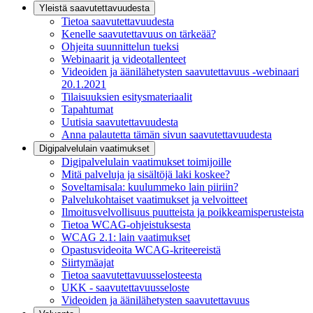
Yleistä saavutettavuudesta
Tietoa saavutettavuudesta
Kenelle saavutettavuus on tärkeää?
Ohjeita suunnittelun tueksi
Webinaarit ja videotallenteet
Videoiden ja äänilähetysten saavutettavuus -webinaari
20.1.2021
Tilaisuuksien esitysmateriaalit
Tapahtumat
Uutisia saavutettavuudesta
Anna palautetta tämän sivun saavutettavuudesta
Digipalvelulain vaatimukset
Digipalvelulain vaatimukset toimijoille
Mitä palveluja ja sisältöjä laki koskee?
Soveltamisala: kuulummeko lain piiriin?
Palvelukohtaiset vaatimukset ja velvoitteet
Ilmoitusvelvollisuus puutteista ja poikkeamisperusteista
Tietoa WCAG-ohjeistuksesta
WCAG 2.1: lain vaatimukset
Opastusvideoita WCAG-kriteereistä
Siirtymäajat
Tietoa saavutettavuusselosteesta
UKK - saavutettavuusseloste
Videoiden ja äänilähetysten saavutettavuus