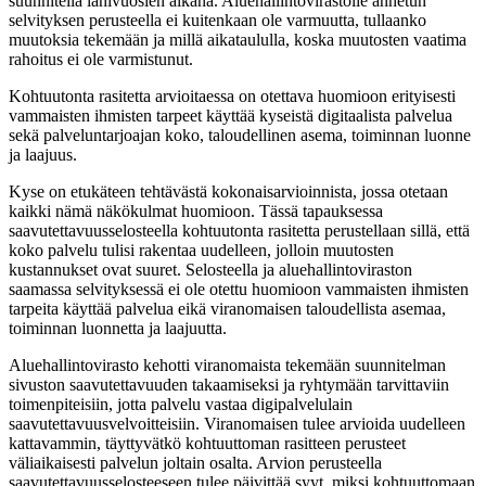
suunnitella lähivuosien aikana. Aluehallintovirastolle annetun
selvityksen perusteella ei kuitenkaan ole varmuutta, tullaanko
muutoksia tekemään ja millä aikataululla, koska muutosten vaatima
rahoitus ei ole varmistunut.
Kohtuutonta rasitetta arvioitaessa on otettava huomioon erityisesti
vammaisten ihmisten tarpeet käyttää kyseistä digitaalista palvelua
sekä palveluntarjoajan koko, taloudellinen asema, toiminnan luonne
ja laajuus.
Kyse on etukäteen tehtävästä kokonaisarvioinnista, jossa otetaan
kaikki nämä näkökulmat huomioon. Tässä tapauksessa
saavutettavuusselosteella kohtuutonta rasitetta perustellaan sillä, että
koko palvelu tulisi rakentaa uudelleen, jolloin muutosten
kustannukset ovat suuret. Selosteella ja aluehallintoviraston
saamassa selvityksessä ei ole otettu huomioon vammaisten ihmisten
tarpeita käyttää palvelua eikä viranomaisen taloudellista asemaa,
toiminnan luonnetta ja laajuutta.
Aluehallintovirasto kehotti viranomaista tekemään suunnitelman
sivuston saavutettavuuden takaamiseksi ja ryhtymään tarvittaviin
toimenpiteisiin, jotta palvelu vastaa digipalvelulain
saavutettavuusvelvoitteisiin. Viranomaisen tulee arvioida uudelleen
kattavammin, täyttyvätkö kohtuuttoman rasitteen perusteet
väliaikaisesti palvelun joltain osalta. Arvion perusteella
saavutettavuusselosteeseen tulee päivittää syyt, miksi kohtuuttomaan