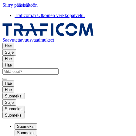
Siirry pääsisältöön
Traficom.fi
Ulkoinen verkkopalvelu.
Saavutettavuusvaatimukset
Hae
Sulje
Hae
Hae
Hae
Hae
Suomeksi
Sulje
Suomeksi
Suomeksi
Suomeksi
Suomeksi