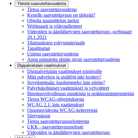
Yleistä saavutettavuudesta
Tietoa saavutettavuudesta
Kenelle saavutettavuus on tärkeää?
Ohjeita suunnittelun tueksi
Webinaarit ja videotallenteet
Videoiden ja äänilähetysten saavutettavuus -webinaari
20.1.2021
Tilaisuuksien esitysmateriaalit
Tapahtumat
Uutisia saavutettavuudesta
Anna palautetta tämän sivun saavutettavuudesta
Digipalvelulain vaatimukset
Digipalvelulain vaatimukset toimijoille
Mitä palveluja ja sisältöjä laki koskee?
Soveltamisala: kuulummeko lain piiriin?
Palvelukohtaiset vaatimukset ja velvoitteet
Ilmoitusvelvollisuus puutteista ja poikkeamisperusteista
Tietoa WCAG-ohjeistuksesta
WCAG 2.1: lain vaatimukset
Opastusvideoita WCAG-kriteereistä
Siirtymäajat
Tietoa saavutettavuusselosteesta
UKK - saavutettavuusseloste
Videoiden ja äänilähetysten saavutettavuus