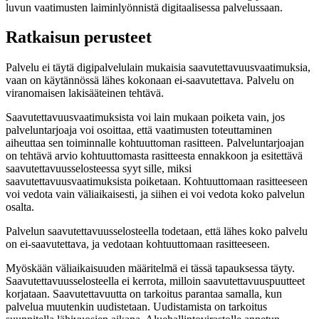
luvun vaatimusten laiminlyönnistä digitaalisessa palvelussaan.
Ratkaisun perusteet
Palvelu ei täytä digipalvelulain mukaisia saavutettavuusvaatimuksia,
vaan on käytännössä lähes kokonaan ei-saavutettava. Palvelu on
viranomaisen lakisääteinen tehtävä.
Saavutettavuusvaatimuksista voi lain mukaan poiketa vain, jos
palveluntarjoaja voi osoittaa, että vaatimusten toteuttaminen
aiheuttaa sen toiminnalle kohtuuttoman rasitteen. Palveluntarjoajan
on tehtävä arvio kohtuuttomasta rasitteesta ennakkoon ja esitettävä
saavutettavuusselosteessa syyt sille, miksi
saavutettavuusvaatimuksista poiketaan. Kohtuuttomaan rasitteeseen
voi vedota vain väliaikaisesti, ja siihen ei voi vedota koko palvelun
osalta.
Palvelun saavutettavuusselosteella todetaan, että lähes koko palvelu
on ei-saavutettava, ja vedotaan kohtuuttomaan rasitteeseen.
Myöskään väliaikaisuuden määritelmä ei tässä tapauksessa täyty.
Saavutettavuusselosteella ei kerrota, milloin saavutettavuuspuutteet
korjataan. Saavutettavuutta on tarkoitus parantaa samalla, kun
palvelua muutenkin uudistetaan. Uudistamista on tarkoitus