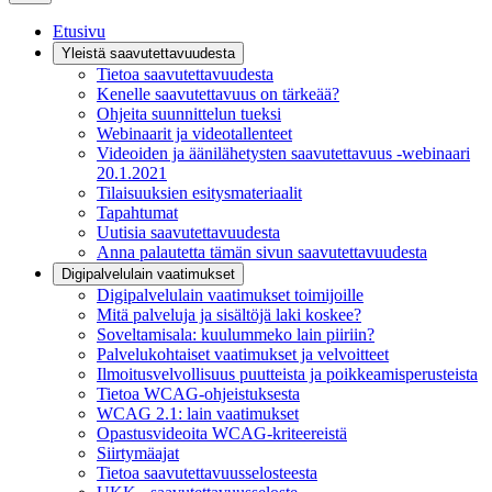
Etusivu
Yleistä saavutettavuudesta
Tietoa saavutettavuudesta
Kenelle saavutettavuus on tärkeää?
Ohjeita suunnittelun tueksi
Webinaarit ja videotallenteet
Videoiden ja äänilähetysten saavutettavuus -webinaari
20.1.2021
Tilaisuuksien esitysmateriaalit
Tapahtumat
Uutisia saavutettavuudesta
Anna palautetta tämän sivun saavutettavuudesta
Digipalvelulain vaatimukset
Digipalvelulain vaatimukset toimijoille
Mitä palveluja ja sisältöjä laki koskee?
Soveltamisala: kuulummeko lain piiriin?
Palvelukohtaiset vaatimukset ja velvoitteet
Ilmoitusvelvollisuus puutteista ja poikkeamisperusteista
Tietoa WCAG-ohjeistuksesta
WCAG 2.1: lain vaatimukset
Opastusvideoita WCAG-kriteereistä
Siirtymäajat
Tietoa saavutettavuusselosteesta