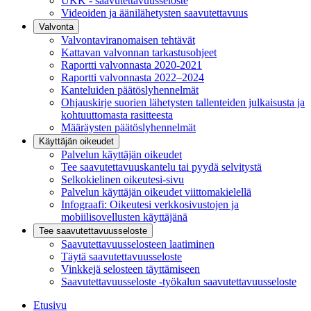
UKK - saavutettavuusseloste
Videoiden ja äänilähetysten saavutettavuus
Valvonta
Valvontaviranomaisen tehtävät
Kattavan valvonnan tarkastusohjeet
Raportti valvonnasta 2020-2021
Raportti valvonnasta 2022–2024
Kanteluiden päätöslyhennelmät
Ohjauskirje suorien lähetysten tallenteiden julkaisusta ja
kohtuuttomasta rasitteesta
Määräysten päätöslyhennelmät
Käyttäjän oikeudet
Palvelun käyttäjän oikeudet
Tee saavutettavuuskantelu tai pyydä selvitystä
Selkokielinen oikeutesi-sivu
Palvelun käyttäjän oikeudet viittomakielellä
Infograafi: Oikeutesi verkkosivustojen ja
mobiilisovellusten käyttäjänä
Tee saavutettavuusseloste
Saavutettavuus­selosteen laatiminen
Täytä saavutettavuusseloste
Vinkkejä selosteen täyttämiseen
Saavutettavuusseloste -työkalun saavutettavuusseloste
Etusivu