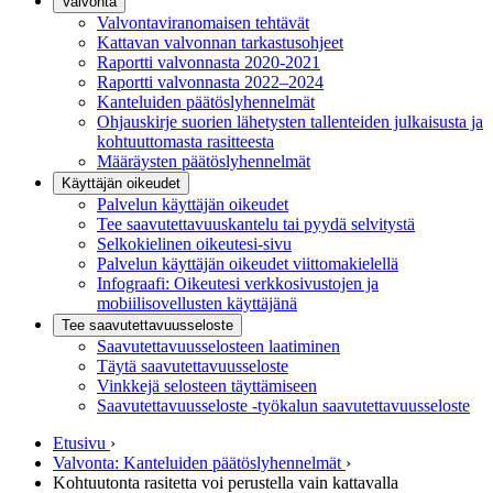
Valvonta
Valvontaviranomaisen tehtävät
Kattavan valvonnan tarkastusohjeet
Raportti valvonnasta 2020-2021
Raportti valvonnasta 2022–2024
Kanteluiden päätöslyhennelmät
Ohjauskirje suorien lähetysten tallenteiden julkaisusta ja
kohtuuttomasta rasitteesta
Määräysten päätöslyhennelmät
Käyttäjän oikeudet
Palvelun käyttäjän oikeudet
Tee saavutettavuuskantelu tai pyydä selvitystä
Selkokielinen oikeutesi-sivu
Palvelun käyttäjän oikeudet viittomakielellä
Infograafi: Oikeutesi verkkosivustojen ja
mobiilisovellusten käyttäjänä
Tee saavutettavuusseloste
Saavutettavuus­selosteen laatiminen
Täytä saavutettavuusseloste
Vinkkejä selosteen täyttämiseen
Saavutettavuusseloste -työkalun saavutettavuusseloste
Etusivu
›
Valvonta: Kanteluiden päätöslyhennelmät
›
Kohtuutonta rasitetta voi perustella vain kattavalla