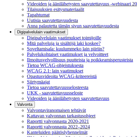
Videoiden ja äänilähetysten saavutettavuus -webinaari 2
Tilaisuuksien esitysmateriaalit
Tapahtumat
Uutisia saavutettavuudesta
Anna palautetta tämän sivun saavutettavuudesta
Digipalvelulain vaatimukset
Digipalvelulain vaatimukset toimijoille
Mitä palveluja ja sisältöjä laki koskee?
Soveltamisala: kuulummeko lain piiriin?
Palvelukohtaiset vaatimukset ja velvoitteet
Ilmoitusvelvollisuus puutteista ja poikkeamisperusteista
Tietoa WCAG-ohjeistuksesta
WCAG 2.1: lain vaatimukset
Opastusvideoita WCAG-kriteereistä
Siirtymäajat
Tietoa saavutettavuusselosteesta
UKK - saavutettavuusseloste
Videoiden ja äänilähetysten saavutettavuus
Valvonta
Valvontaviranomaisen tehtävät
Kattavan valvonnan tarkastusohjeet
Raportti valvonnasta 2020-2021
Raportti valvonnasta 2022–2024
Kanteluiden päätöslyhennelmät