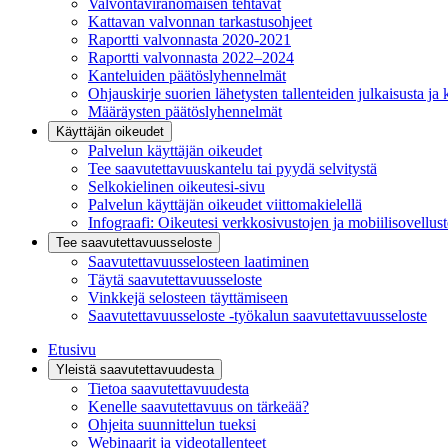
Valvontaviranomaisen tehtävät
Kattavan valvonnan tarkastusohjeet
Raportti valvonnasta 2020-2021
Raportti valvonnasta 2022–2024
Kanteluiden päätöslyhennelmät
Ohjauskirje suorien lähetysten tallenteiden julkaisusta ja 
Määräysten päätöslyhennelmät
Käyttäjän oikeudet
Palvelun käyttäjän oikeudet
Tee saavutettavuuskantelu tai pyydä selvitystä
Selkokielinen oikeutesi-sivu
Palvelun käyttäjän oikeudet viittomakielellä
Infograafi: Oikeutesi verkkosivustojen ja mobiilisovellus
Tee saavutettavuusseloste
Saavutettavuus­selosteen laatiminen
Täytä saavutettavuusseloste
Vinkkejä selosteen täyttämiseen
Saavutettavuusseloste -työkalun saavutettavuusseloste
Etusivu
Yleistä saavutettavuudesta
Tietoa saavutettavuudesta
Kenelle saavutettavuus on tärkeää?
Ohjeita suunnittelun tueksi
Webinaarit ja videotallenteet