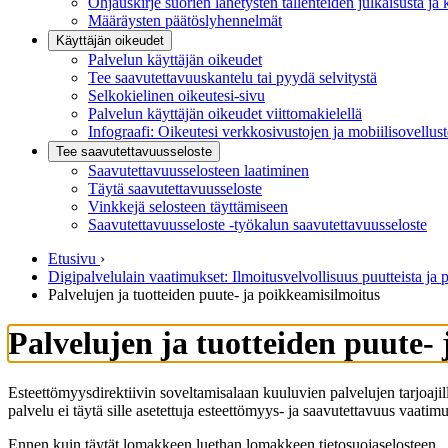
Ohjauskirje suorien lähetysten tallenteiden julkaisusta ja 
Määräysten päätöslyhennelmät
Käyttäjän oikeudet
Palvelun käyttäjän oikeudet
Tee saavutettavuuskantelu tai pyydä selvitystä
Selkokielinen oikeutesi-sivu
Palvelun käyttäjän oikeudet viittomakielellä
Infograafi: Oikeutesi verkkosivustojen ja mobiilisovellus
Tee saavutettavuusseloste
Saavutettavuus­selosteen laatiminen
Täytä saavutettavuusseloste
Vinkkejä selosteen täyttämiseen
Saavutettavuusseloste -työkalun saavutettavuusseloste
Etusivu
›
Digipalvelulain vaatimukset: Ilmoitusvelvollisuus puutteista ja 
Palvelujen ja tuotteiden puute- ja poikkeamisilmoitus
Palvelujen ja tuotteiden puute-
Esteettömyysdirektiivin soveltamisalaan kuuluvien palvelujen tarjoajilla 
palvelu ei täytä sille asetettuja esteettömyys- ja saavutettavuus vaatimu
Ennen kuin täytät lomakkeen luethan lomakkeen tietosuojaselosteen.