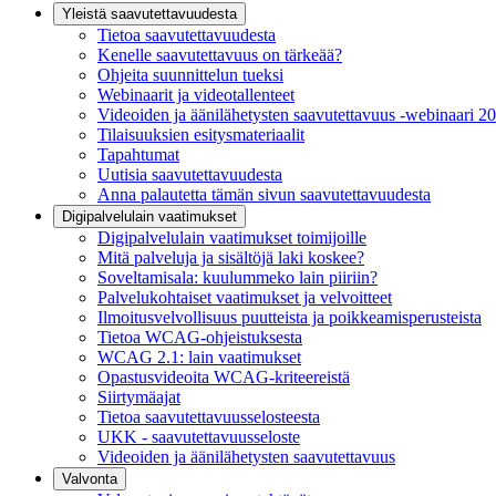
Yleistä saavutettavuudesta
Tietoa saavutettavuudesta
Kenelle saavutettavuus on tärkeää?
Ohjeita suunnittelun tueksi
Webinaarit ja videotallenteet
Videoiden ja äänilähetysten saavutettavuus -webinaari 2
Tilaisuuksien esitysmateriaalit
Tapahtumat
Uutisia saavutettavuudesta
Anna palautetta tämän sivun saavutettavuudesta
Digipalvelulain vaatimukset
Digipalvelulain vaatimukset toimijoille
Mitä palveluja ja sisältöjä laki koskee?
Soveltamisala: kuulummeko lain piiriin?
Palvelukohtaiset vaatimukset ja velvoitteet
Ilmoitusvelvollisuus puutteista ja poikkeamisperusteista
Tietoa WCAG-ohjeistuksesta
WCAG 2.1: lain vaatimukset
Opastusvideoita WCAG-kriteereistä
Siirtymäajat
Tietoa saavutettavuusselosteesta
UKK - saavutettavuusseloste
Videoiden ja äänilähetysten saavutettavuus
Valvonta