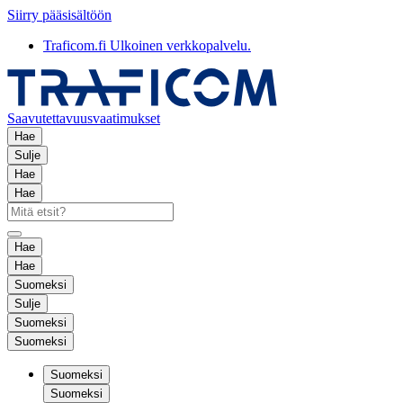
Siirry pääsisältöön
Traficom.fi
Ulkoinen verkkopalvelu.
Saavutettavuusvaatimukset
Hae
Sulje
Hae
Hae
Hae
Hae
Suomeksi
Sulje
Suomeksi
Suomeksi
Suomeksi
Suomeksi