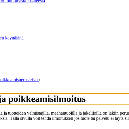
kohtuuttomasta rasitteesta
ten käyttäjänä
poikkeamisperusteista
›
 ja poikkeamisilmoitus
ja tuotteiden valmistajilla, maahantuojilla ja jakelijoilla on lakiin peru
ksia. Tällä sivulla voit tehdä ilmoituksen jos tuote tai palvelu ei täytä s