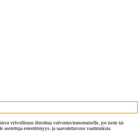
stuva velvollisuus ilmoittaa valvontaviranomaiselle, jos tuote tai
ille asetettuja esteettömyys- ja saavutettavuus vaatimuksia.