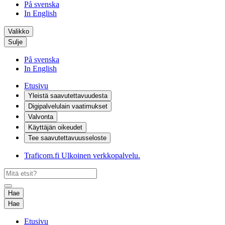
På svenska
In English
Valikko
Sulje
På svenska
In English
Etusivu
Yleistä saavutettavuudesta
Digipalvelulain vaatimukset
Valvonta
Käyttäjän oikeudet
Tee saavutettavuusseloste
Traficom.fi
Ulkoinen verkkopalvelu.
Hae
Hae
Etusivu