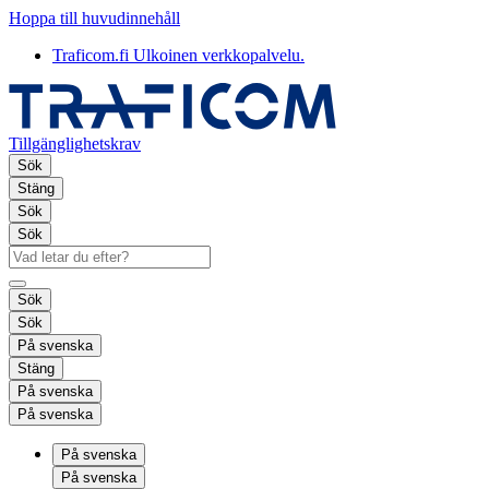
Hoppa till huvudinnehåll
Traficom.fi
Ulkoinen verkkopalvelu.
Tillgänglighetskrav
Sök
Stäng
Sök
Sök
Sök
Sök
På svenska
Stäng
På svenska
På svenska
På svenska
På svenska