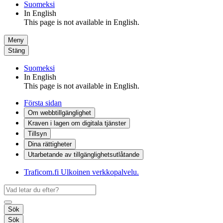
Suomeksi
In English
This page is not available in English.
Meny
Stäng
Suomeksi
In English
This page is not available in English.
Första sidan
Om webbtillgänglighet
Kraven i lagen om digitala tjänster
Tillsyn
Dina rättigheter
Utarbetande av tillgänglighets­utlåtande
Traficom.fi
Ulkoinen verkkopalvelu.
Sök
Sök