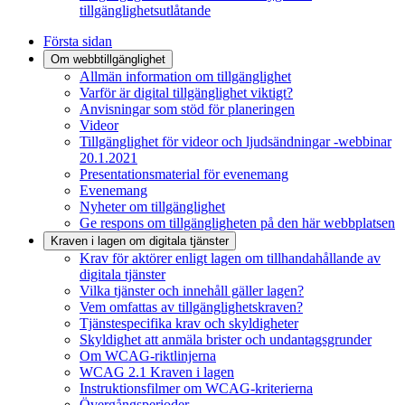
tillgänglighetsutlåtande
Första sidan
Om webbtillgänglighet
Allmän information om tillgänglighet
Varför är digital tillgänglighet viktigt?
Anvisningar som stöd för planeringen
Videor
Tillgänglighet för videor och ljudsändningar -webbinar
20.1.2021
Presentationsmaterial för evenemang
Evenemang
Nyheter om tillgänglighet
Ge respons om tillgängligheten på den här webbplatsen
Kraven i lagen om digitala tjänster
Krav för aktörer enligt lagen om tillhandahållande av
digitala tjänster
Vilka tjänster och innehåll gäller lagen?
Vem omfattas av tillgänglighetskraven?
Tjänstespecifika krav och skyldigheter
Skyldighet att anmäla brister och undantagsgrunder
Om WCAG-riktlinjerna
WCAG 2.1 Kraven i lagen
Instruktionsfilmer om WCAG-kriterierna
Övergångsperioder