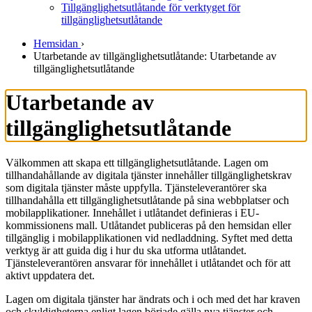
Tillgänglighetsutlåtande för verktyget för
tillgänglighetsutlåtande
Hemsidan
›
Utarbetande av tillgänglighets­utlåtande: Utarbetande av
tillgänglighetsutlåtande
Utarbetande av
tillgänglighetsutlåtande
Välkommen att skapa ett tillgänglighetsutlåtande. Lagen om
tillhandahållande av digitala tjänster innehåller tillgänglighetskrav
som digitala tjänster måste uppfylla. Tjänsteleverantörer ska
tillhandahålla ett tillgänglighetsutlåtande på sina webbplatser och
mobilapplikationer. Innehållet i utlåtandet definieras i EU-
kommissionens mall. Utlåtandet publiceras på den hemsidan eller
tillgänglig i mobilapplikationen vid nedladdning. Syftet med detta
verktyg är att guida dig i hur du ska utforma utlåtandet.
Tjänsteleverantören ansvarar för innehållet i utlåtandet och för att
aktivt uppdatera det.
Lagen om digitala tjänster har ändrats och i och med det har kraven
och skyldigheterna enligt lagen började gälla nya tjänster och