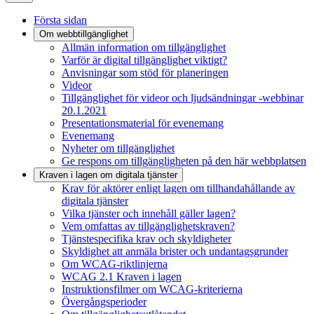
Första sidan
Om webbtillgänglighet
Allmän information om tillgänglighet
Varför är digital tillgänglighet viktigt?
Anvisningar som stöd för planeringen
Videor
Tillgänglighet för videor och ljudsändningar -webbinar
20.1.2021
Presentationsmaterial för evenemang
Evenemang
Nyheter om tillgänglighet
Ge respons om tillgängligheten på den här webbplatsen
Kraven i lagen om digitala tjänster
Krav för aktörer enligt lagen om tillhandahållande av
digitala tjänster
Vilka tjänster och innehåll gäller lagen?
Vem omfattas av tillgänglighetskraven?
Tjänstespecifika krav och skyldigheter
Skyldighet att anmäla brister och undantagsgrunder
Om WCAG-riktlinjerna
WCAG 2.1 Kraven i lagen
Instruktionsfilmer om WCAG-kriterierna
Övergångsperioder