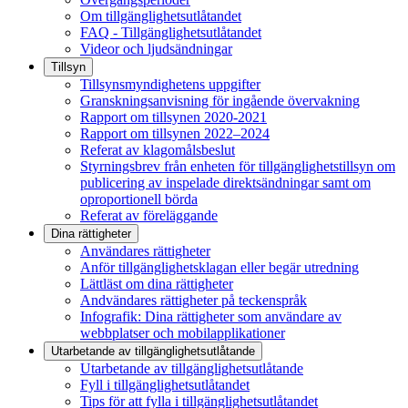
Om tillgänglighetsutlåtandet
FAQ - Tillgänglighetsutlåtandet
Videor och ljudsändningar
Tillsyn
Tillsynsmyndighetens uppgifter
Granskningsanvisning för ingående övervakning
Rapport om tillsynen 2020-2021
Rapport om tillsynen 2022–2024
Referat av klagomålsbeslut
Styrningsbrev från enheten för tillgänglighetstillsyn om
publicering av inspelade direktsändningar samt om
oproportionell börda
Referat av föreläggande
Dina rättigheter
Användares rättigheter
Anför tillgänglighetsklagan eller begär utredning
Lättläst om dina rättigheter
Andvändares rättigheter på teckenspråk
Infografik: Dina rättigheter som användare av
webbplatser och mobilapplikationer
Utarbetande av tillgänglighets­utlåtande
Utarbetande av tillgänglighetsutlåtande
Fyll i tillgänglighetsutlåtandet
Tips för att fylla i tillgänglighetsutlåtandet