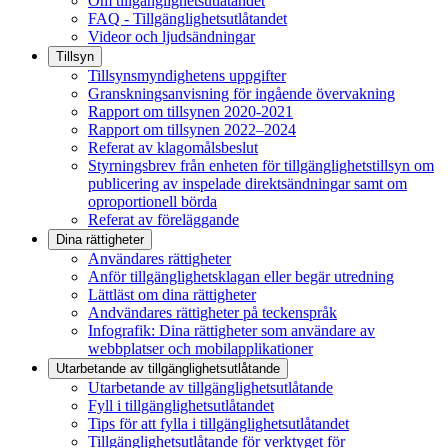
Om tillgänglighetsutlåtandet
FAQ - Tillgänglighetsutlåtandet
Videor och ljudsändningar
Tillsyn
Tillsynsmyndighetens uppgifter
Granskningsanvisning för ingående övervakning
Rapport om tillsynen 2020-2021
Rapport om tillsynen 2022–2024
Referat av klagomålsbeslut
Styrningsbrev från enheten för tillgänglighetstillsyn om
publicering av inspelade direktsändningar samt om
oproportionell börda
Referat av föreläggande
Dina rättigheter
Användares rättigheter
Anför tillgänglighetsklagan eller begär utredning
Lättläst om dina rättigheter
Andvändares rättigheter på teckenspråk
Infografik: Dina rättigheter som användare av
webbplatser och mobilapplikationer
Utarbetande av tillgänglighets­utlåtande
Utarbetande av tillgänglighetsutlåtande
Fyll i tillgänglighetsutlåtandet
Tips för att fylla i tillgänglighetsutlåtandet
Tillgänglighetsutlåtande för verktyget för