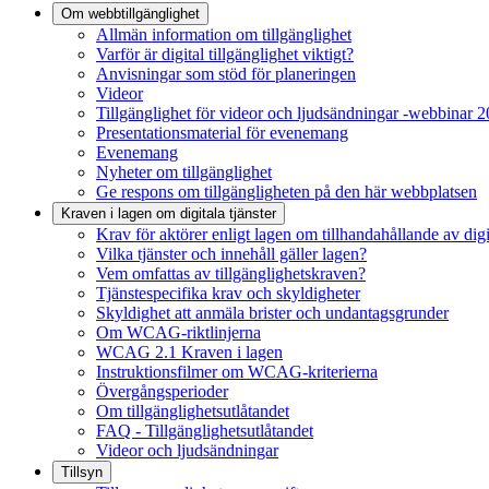
Om webbtillgänglighet
Allmän information om tillgänglighet
Varför är digital tillgänglighet viktigt?
Anvisningar som stöd för planeringen
Videor
Tillgänglighet för videor och ljudsändningar -webbinar 
Presentationsmaterial för evenemang
Evenemang
Nyheter om tillgänglighet
Ge respons om tillgängligheten på den här webbplatsen
Kraven i lagen om digitala tjänster
Krav för aktörer enligt lagen om tillhandahållande av digit
Vilka tjänster och innehåll gäller lagen?
Vem omfattas av tillgänglighetskraven?
Tjänstespecifika krav och skyldigheter
Skyldighet att anmäla brister och undantagsgrunder
Om WCAG-riktlinjerna
WCAG 2.1 Kraven i lagen
Instruktionsfilmer om WCAG-kriterierna
Övergångsperioder
Om tillgänglighetsutlåtandet
FAQ - Tillgänglighetsutlåtandet
Videor och ljudsändningar
Tillsyn