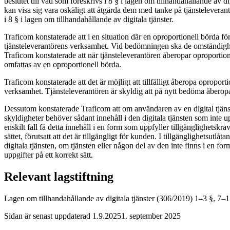
beslutet till vad som föreskrivs i 8 § i lagen om tillhandahållande av di
kan visa sig vara oskäligt att åtgärda dem med tanke på tjänstelevera
i 8 § i lagen om tillhandahållande av digitala tjänster.
Traficom konstaterade att i en situation där en oproportionell börda f
tjänsteleverantörens verksamhet. Vid bedömningen ska de omständighe
Traficom konstaterade att när tjänsteleverantören åberopar oproportione
omfattas av en oproportionell börda.
Traficom konstaterade att det är möjligt att tillfälligt åberopa oproport
verksamhet. Tjänsteleverantören är skyldig att på nytt bedöma åberop
Dessutom konstaterade Traficom att om användaren av en digital tjänst för 
skyldigheter behöver sådant innehåll i den digitala tjänsten som inte up
enskilt fall få detta innehåll i en form som uppfyller tillgänglighetskr
sättet, förutsatt att det är tillgängligt för kunden. I tillgänglighetsutl
digitala tjänsten, om tjänsten eller någon del av den inte finns i en f
uppgifter på ett korrekt sätt.
Relevant lagstiftning
Lagen om tillhandahållande av digitala tjänster (306/2019) 1–3 §, 7–1
Sidan är senast uppdaterad
1.9.2025
1. september 2025