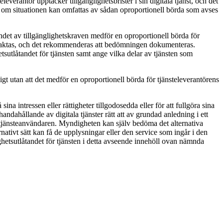
everantör upptäcker tillgänglighetsbrister i sin digitala tjänst, och det
ma om situationen kan omfattas av sådan oproportionell börda som avses
andet av tillgänglighetskraven medför en oproportionell börda för
 beaktas, och det rekommenderas att bedömningen dokumenteras.
tsutlåtandet för tjänsten samt ange vilka delar av tjänsten som
jligt utan att det medför en oproportionell börda för tjänsteleverantörens
sina intressen eller rättigheter tillgodosedda eller för att fullgöra sina
andahållande av digitala tjänster rätt att av grundad anledning i ett
 för tjänsteanvändaren. Myndigheten kan själv bedöma det alternativa
ternativt sätt kan få de upplysningar eller den service som ingår i den
ighetsutlåtandet för tjänsten i detta avseende innehöll ovan nämnda