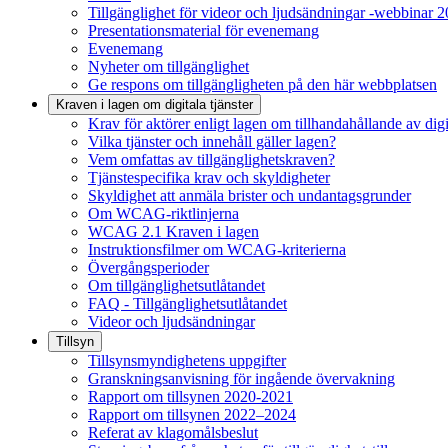
Tillgänglighet för videor och ljudsändningar -webbinar 
Presentationsmaterial för evenemang
Evenemang
Nyheter om tillgänglighet
Ge respons om tillgängligheten på den här webbplatsen
Kraven i lagen om digitala tjänster
Krav för aktörer enligt lagen om tillhandahållande av digit
Vilka tjänster och innehåll gäller lagen?
Vem omfattas av tillgänglighetskraven?
Tjänstespecifika krav och skyldigheter
Skyldighet att anmäla brister och undantagsgrunder
Om WCAG-riktlinjerna
WCAG 2.1 Kraven i lagen
Instruktionsfilmer om WCAG-kriterierna
Övergångsperioder
Om tillgänglighetsutlåtandet
FAQ - Tillgänglighetsutlåtandet
Videor och ljudsändningar
Tillsyn
Tillsynsmyndighetens uppgifter
Granskningsanvisning för ingående övervakning
Rapport om tillsynen 2020-2021
Rapport om tillsynen 2022–2024
Referat av klagomålsbeslut