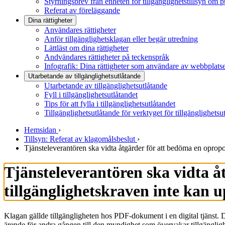
Styrningsbrev från enheten för tillgänglighetstillsyn om 
Referat av föreläggande
Dina rättigheter
Användares rättigheter
Anför tillgänglighetsklagan eller begär utredning
Lättläst om dina rättigheter
Andvändares rättigheter på teckenspråk
Infografik: Dina rättigheter som användare av webbplats
Utarbetande av tillgänglighets­utlåtande
Utarbetande av tillgänglighetsutlåtande
Fyll i tillgänglighetsutlåtandet
Tips för att fylla i tillgänglighetsutlåtandet
Tillgänglighetsutlåtande för verktyget för tillgänglighetsu
Hemsidan
›
Tillsyn: Referat av klagomålsbeslut
›
Tjänsteleverantören ska vidta åtgärder för att bedöma en opropor
Tjänsteleverantören ska vidta å
tillgänglighetskraven inte kan up
Klagan gällde tillgängligheten hos PDF-dokument i en digital tjänst.
ärende för andra gången till den myndighet som övervakar tillgänglighe