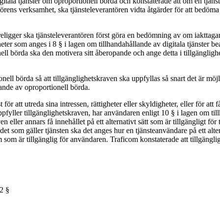
gitala tjänster om oproportionell börda och konstaterade att om en tjänstel
ntörens verksamhet, ska tjänsteleverantören vidta åtgärder för att bedö
öreligger ska tjänsteleverantören först göra en bedömning av om iakttag
ter som anges i 8 § i lagen om tillhandahållande av digitala tjänster
ll börda ska den motivera sitt åberopande och ange detta i tillgänglighe
ionell börda så att tillgänglighetskraven ska uppfyllas så snart det är mö
ande av oproportionell börda.
att utreda sina intressen, rättigheter eller skyldigheter, eller för att få 
pfyller tillgänglighetskraven, har användaren enligt 10 § i lagen om tillh
aven eller annars få innehållet på ett alternativt sätt som är tillgängligt
åtandet som gäller tjänsten ska det anges hur en tjänsteanvändare på ett al
orm som är tillgänglig för användaren. Traficom konstaterade att tillgängl
2 §