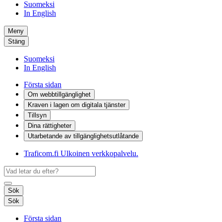
Suomeksi
In English
Meny
Stäng
Suomeksi
In English
Första sidan
Om webbtillgänglighet
Kraven i lagen om digitala tjänster
Tillsyn
Dina rättigheter
Utarbetande av tillgänglighets­utlåtande
Traficom.fi
Ulkoinen verkkopalvelu.
Sök
Sök
Första sidan