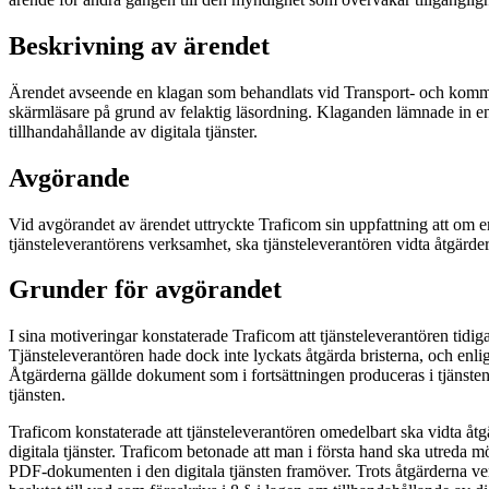
Beskrivning av ärendet
Ärendet avseende en klagan som behandlats vid Transport- och kommun
skärmläsare på grund av felaktig läsordning. Klaganden lämnade in e
tillhandahållande av digitala tjänster.
Avgörande
Vid avgörandet av ärendet uttryckte Traficom sin uppfattning att om en t
tjänsteleverantörens verksamhet, ska tjänsteleverantören vidta åtgärde
Grunder för avgörandet
I sina motiveringar konstaterade Traficom att tjänsteleverantören tidig
Tjänsteleverantören hade dock inte lyckats åtgärda bristerna, och enl
Åtgärderna gällde dokument som i fortsättningen produceras i tjänsten.
tjänsten.
Traficom konstaterade att tjänsteleverantören omedelbart ska vidta åtgä
digitala tjänster. Traficom betonade att man i första hand ska utreda m
PDF-dokumenten i den digitala tjänsten framöver. Trots åtgärderna ve