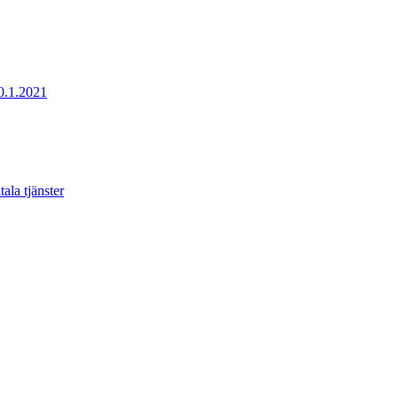
20.1.2021
ala tjänster