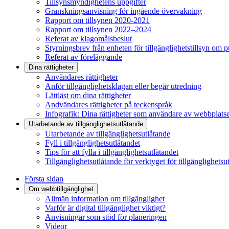
Tillsynsmyndighetens uppgifter
Granskningsanvisning för ingående övervakning
Rapport om tillsynen 2020-2021
Rapport om tillsynen 2022–2024
Referat av klagomålsbeslut
Styrningsbrev från enheten för tillgänglighetstillsyn om 
Referat av föreläggande
Dina rättigheter
Användares rättigheter
Anför tillgänglighetsklagan eller begär utredning
Lättläst om dina rättigheter
Andvändares rättigheter på teckenspråk
Infografik: Dina rättigheter som användare av webbplats
Utarbetande av tillgänglighets­utlåtande
Utarbetande av tillgänglighetsutlåtande
Fyll i tillgänglighetsutlåtandet
Tips för att fylla i tillgänglighetsutlåtandet
Tillgänglighetsutlåtande för verktyget för tillgänglighetsu
Första sidan
Om webbtillgänglighet
Allmän information om tillgänglighet
Varför är digital tillgänglighet viktigt?
Anvisningar som stöd för planeringen
Videor