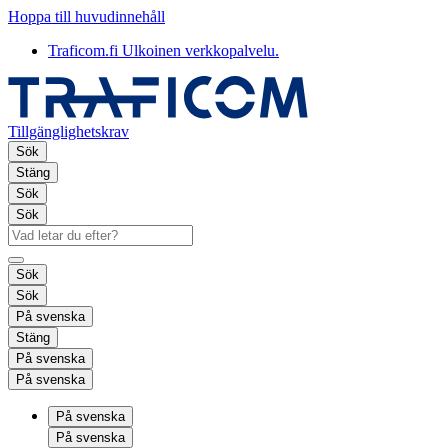
Hoppa till huvudinnehåll
Traficom.fi
Ulkoinen verkkopalvelu.
Tillgänglighetskrav
Sök
Stäng
Sök
Sök
Sök
Sök
På svenska
Stäng
På svenska
På svenska
På svenska
På svenska