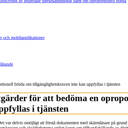
publicering av inspelade direktsändningar samt om oproportionell börda
er och mobilapplikationer
tlåtande
tionell börda om tillgänglighetskraven inte kan uppfyllas i tjänsten
tgärder för att bedöma en oprop
pfyllas i tjänsten
 Det var delvis omöjligt att förstå dokumenten med skärmläsare på grun
tskraven och skyldigheterna enligt lagen om tillhandahållande av digita