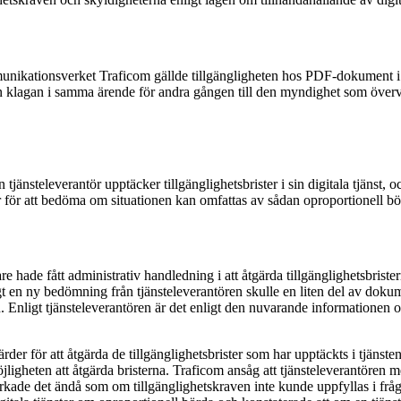
ikationsverket Traficom gällde tillgängligheten hos PDF-dokument i en 
n klagan i samma ärende för andra gången till den myndighet som överva
jänsteleverantör upptäcker tillgänglighetsbrister i sin digitala tjänst, 
r för att bedöma om situationen kan omfattas av sådan oproportionell börd
are hade fått administrativ handledning i att åtgärda tillgänglighetsbris
igt en ny bedömning från tjänsteleverantören skulle en liten del av do
 Enligt tjänsteleverantören är det enligt den nuvarande informationen o
rder för att åtgärda de tillgänglighetsbrister som har upptäckts i tjänst
öjligheten att åtgärda bristerna. Traficom ansåg att tjänsteleverantören 
rkade det ändå som om tillgänglighetskraven inte kunde uppfyllas i frå