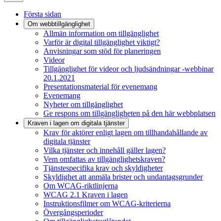
Första sidan
Om webbtillgänglighet
Allmän information om tillgänglighet
Varför är digital tillgänglighet viktigt?
Anvisningar som stöd för planeringen
Videor
Tillgänglighet för videor och ljudsändningar -webbinar
20.1.2021
Presentationsmaterial för evenemang
Evenemang
Nyheter om tillgänglighet
Ge respons om tillgängligheten på den här webbplatsen
Kraven i lagen om digitala tjänster
Krav för aktörer enligt lagen om tillhandahållande av
digitala tjänster
Vilka tjänster och innehåll gäller lagen?
Vem omfattas av tillgänglighetskraven?
Tjänstespecifika krav och skyldigheter
Skyldighet att anmäla brister och undantagsgrunder
Om WCAG-riktlinjerna
WCAG 2.1 Kraven i lagen
Instruktionsfilmer om WCAG-kriterierna
Övergångsperioder