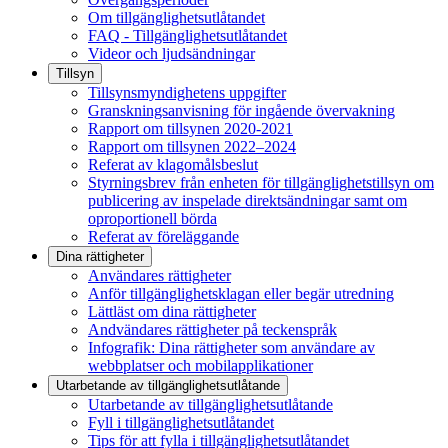
Om tillgänglighetsutlåtandet
FAQ - Tillgänglighetsutlåtandet
Videor och ljudsändningar
Tillsyn
Tillsynsmyndighetens uppgifter
Granskningsanvisning för ingående övervakning
Rapport om tillsynen 2020-2021
Rapport om tillsynen 2022–2024
Referat av klagomålsbeslut
Styrningsbrev från enheten för tillgänglighetstillsyn om
publicering av inspelade direktsändningar samt om
oproportionell börda
Referat av föreläggande
Dina rättigheter
Användares rättigheter
Anför tillgänglighetsklagan eller begär utredning
Lättläst om dina rättigheter
Andvändares rättigheter på teckenspråk
Infografik: Dina rättigheter som användare av
webbplatser och mobilapplikationer
Utarbetande av tillgänglighets­utlåtande
Utarbetande av tillgänglighetsutlåtande
Fyll i tillgänglighetsutlåtandet
Tips för att fylla i tillgänglighetsutlåtandet