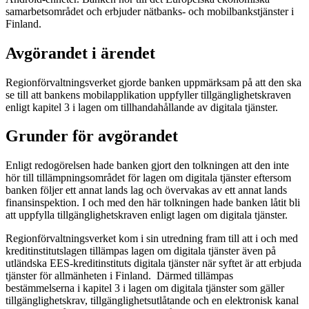
samarbetsområdet och erbjuder nätbanks- och mobilbankstjänster i
Finland.
Avgörandet i ärendet
Regionförvaltningsverket gjorde banken uppmärksam på att den ska
se till att bankens mobilapplikation uppfyller tillgänglighetskraven
enligt kapitel 3 i lagen om tillhandahållande av digitala tjänster.
Grunder för avgörandet
Enligt redogörelsen hade banken gjort den tolkningen att den inte
hör till tillämpningsområdet för lagen om digitala tjänster eftersom
banken följer ett annat lands lag och övervakas av ett annat lands
finansinspektion. I och med den här tolkningen hade banken låtit bli
att uppfylla tillgänglighetskraven enligt lagen om digitala tjänster.
Regionförvaltningsverket kom i sin utredning fram till att i och med
kreditinstitutslagen tillämpas lagen om digitala tjänster även på
utländska EES-kreditinstituts digitala tjänster när syftet är att erbjuda
tjänster för allmänheten i Finland. Därmed tillämpas
bestämmelserna i kapitel 3 i lagen om digitala tjänster som gäller
tillgänglighetskrav, tillgänglighetsutlåtande och en elektronisk kanal