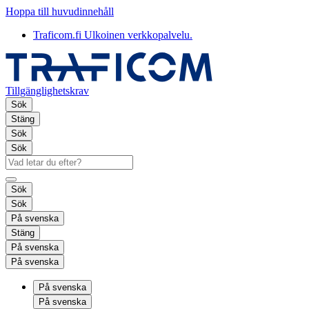
Hoppa till huvudinnehåll
Traficom.fi
Ulkoinen verkkopalvelu.
Tillgänglighetskrav
Sök
Stäng
Sök
Sök
Sök
Sök
På svenska
Stäng
På svenska
På svenska
På svenska
På svenska