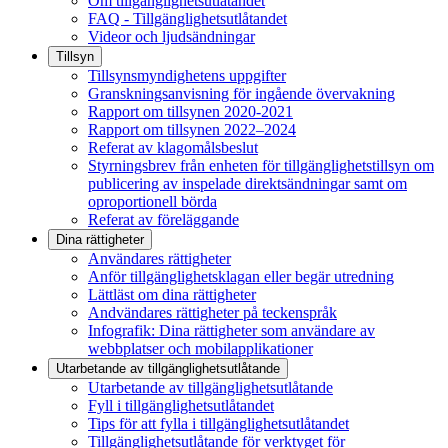
Om tillgänglighetsutlåtandet
FAQ - Tillgänglighetsutlåtandet
Videor och ljudsändningar
Tillsyn
Tillsynsmyndighetens uppgifter
Granskningsanvisning för ingående övervakning
Rapport om tillsynen 2020-2021
Rapport om tillsynen 2022–2024
Referat av klagomålsbeslut
Styrningsbrev från enheten för tillgänglighetstillsyn om
publicering av inspelade direktsändningar samt om
oproportionell börda
Referat av föreläggande
Dina rättigheter
Användares rättigheter
Anför tillgänglighetsklagan eller begär utredning
Lättläst om dina rättigheter
Andvändares rättigheter på teckenspråk
Infografik: Dina rättigheter som användare av
webbplatser och mobilapplikationer
Utarbetande av tillgänglighets­utlåtande
Utarbetande av tillgänglighetsutlåtande
Fyll i tillgänglighetsutlåtandet
Tips för att fylla i tillgänglighetsutlåtandet
Tillgänglighetsutlåtande för verktyget för