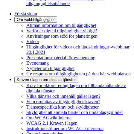
tillgänglighetsutlåtande
Första sidan
Om webbtillgänglighet
Allmän information om tillgänglighet
Varför är digital tillgänglighet viktigt?
Anvisningar som stöd för planeringen
Videor
Tillgänglighet för videor och ljudsändningar -webbinar
20.1.2021
Presentationsmaterial för evenemang
Evenemang
Nyheter om tillgänglighet
Ge respons om tillgängligheten på den här webbplatsen
Kraven i lagen om digitala tjänster
Krav för aktörer enligt lagen om tillhandahållande av
digitala tjänster
Vilka tjänster och innehåll gäller lagen?
Vem omfattas av tillgänglighetskraven?
Tjänstespecifika krav och skyldigheter
Skyldighet att anmäla brister och undantagsgrunder
Om WCAG-riktlinjerna
WCAG 2.1 Kraven i lagen
Instruktionsfilmer om WCAG-kriterierna
Övergångsperioder