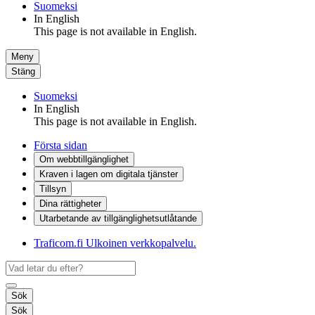
Suomeksi
In English
This page is not available in English.
Meny
Stäng
Suomeksi
In English
This page is not available in English.
Första sidan
Om webbtillgänglighet
Kraven i lagen om digitala tjänster
Tillsyn
Dina rättigheter
Utarbetande av tillgänglighets­utlåtande
Traficom.fi
Ulkoinen verkkopalvelu.
Sök
Sök