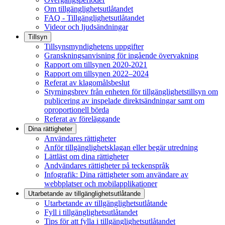
Om tillgänglighetsutlåtandet
FAQ - Tillgänglighetsutlåtandet
Videor och ljudsändningar
Tillsyn
Tillsynsmyndighetens uppgifter
Granskningsanvisning för ingående övervakning
Rapport om tillsynen 2020-2021
Rapport om tillsynen 2022–2024
Referat av klagomålsbeslut
Styrningsbrev från enheten för tillgänglighetstillsyn om
publicering av inspelade direktsändningar samt om
oproportionell börda
Referat av föreläggande
Dina rättigheter
Användares rättigheter
Anför tillgänglighetsklagan eller begär utredning
Lättläst om dina rättigheter
Andvändares rättigheter på teckenspråk
Infografik: Dina rättigheter som användare av
webbplatser och mobilapplikationer
Utarbetande av tillgänglighets­utlåtande
Utarbetande av tillgänglighetsutlåtande
Fyll i tillgänglighetsutlåtandet
Tips för att fylla i tillgänglighetsutlåtandet