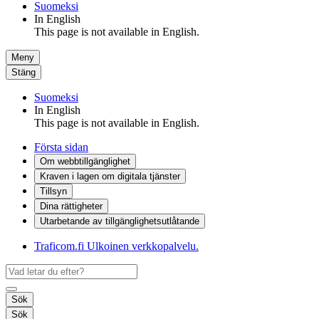
Suomeksi
In English
This page is not available in English.
Meny
Stäng
Suomeksi
In English
This page is not available in English.
Första sidan
Om webbtillgänglighet
Kraven i lagen om digitala tjänster
Tillsyn
Dina rättigheter
Utarbetande av tillgänglighets­utlåtande
Traficom.fi
Ulkoinen verkkopalvelu.
Sök
Sök