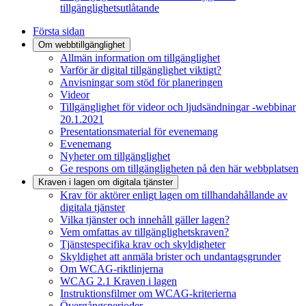
tillgänglighetsutlåtande
Första sidan
Om webbtillgänglighet
Allmän information om tillgänglighet
Varför är digital tillgänglighet viktigt?
Anvisningar som stöd för planeringen
Videor
Tillgänglighet för videor och ljudsändningar -webbinar
20.1.2021
Presentationsmaterial för evenemang
Evenemang
Nyheter om tillgänglighet
Ge respons om tillgängligheten på den här webbplatsen
Kraven i lagen om digitala tjänster
Krav för aktörer enligt lagen om tillhandahållande av
digitala tjänster
Vilka tjänster och innehåll gäller lagen?
Vem omfattas av tillgänglighetskraven?
Tjänstespecifika krav och skyldigheter
Skyldighet att anmäla brister och undantagsgrunder
Om WCAG-riktlinjerna
WCAG 2.1 Kraven i lagen
Instruktionsfilmer om WCAG-kriterierna
Övergångsperioder