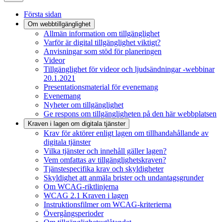
Första sidan
Om webbtillgänglighet
Allmän information om tillgänglighet
Varför är digital tillgänglighet viktigt?
Anvisningar som stöd för planeringen
Videor
Tillgänglighet för videor och ljudsändningar -webbinar
20.1.2021
Presentationsmaterial för evenemang
Evenemang
Nyheter om tillgänglighet
Ge respons om tillgängligheten på den här webbplatsen
Kraven i lagen om digitala tjänster
Krav för aktörer enligt lagen om tillhandahållande av
digitala tjänster
Vilka tjänster och innehåll gäller lagen?
Vem omfattas av tillgänglighetskraven?
Tjänstespecifika krav och skyldigheter
Skyldighet att anmäla brister och undantagsgrunder
Om WCAG-riktlinjerna
WCAG 2.1 Kraven i lagen
Instruktionsfilmer om WCAG-kriterierna
Övergångsperioder