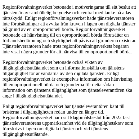
Regionförvaltningsverket betonade i motiveringarna till sitt beslut att
tjänsten är av samhällelig betydelse och central med tanke på allas
rättsskydd. Enligt regionförvaltningsverket hade tjänsteleverantören
inte förutsättningar att avvika från kraven i lagen om digitala tjänster
på grund av en oproportionell börda. Regionförvaltningsverket
betonade att hänvisning till en oproportionell börda förutsätter en
förhandsbedömning och skyldighet att påvisa att grunderna existerar.
Tjänsteleverantören hade trots regionförvaltningsverkets begäran
inte visat några grunder för att hänvisa till en oproportionell börda.
Regionförvaltningsverket betonade också vikten av
tillgänglighetsutlåtandet som en informationskälla om tjänstens
tillgänglighet för användarna av den digitala tjänsten. Enligt
regionförvaltningsverket är exempelvis information om hänvisning
till en oproportionell börda och grunderna för detta sådan
information om tjänstens tillgänglighet som tjänsteleverantören ska
ange i tillgänglighetsutlåtandet.
Enligt regionförvaltningsverket har tjänsteleverantören känt till
bristerna i tillgängligheten redan under en längre tid.
Regionförvaltningsverket har i sitt klagomålsbeslut från 2022 fäst
tjänsteleverantörens uppmärksamhet vid de tillgänglighetskrav som
föreskrivs i lagen om digitala tjänster och vid tjänstens
tillgänglighetsutlåtande.