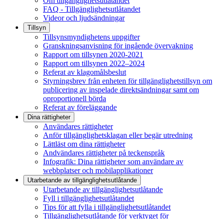
Om tillgänglighetsutlåtandet
FAQ - Tillgänglighetsutlåtandet
Videor och ljudsändningar
Tillsyn
Tillsynsmyndighetens uppgifter
Granskningsanvisning för ingående övervakning
Rapport om tillsynen 2020-2021
Rapport om tillsynen 2022–2024
Referat av klagomålsbeslut
Styrningsbrev från enheten för tillgänglighetstillsyn om
publicering av inspelade direktsändningar samt om
oproportionell börda
Referat av föreläggande
Dina rättigheter
Användares rättigheter
Anför tillgänglighetsklagan eller begär utredning
Lättläst om dina rättigheter
Andvändares rättigheter på teckenspråk
Infografik: Dina rättigheter som användare av
webbplatser och mobilapplikationer
Utarbetande av tillgänglighets­utlåtande
Utarbetande av tillgänglighetsutlåtande
Fyll i tillgänglighetsutlåtandet
Tips för att fylla i tillgänglighetsutlåtandet
Tillgänglighetsutlåtande för verktyget för