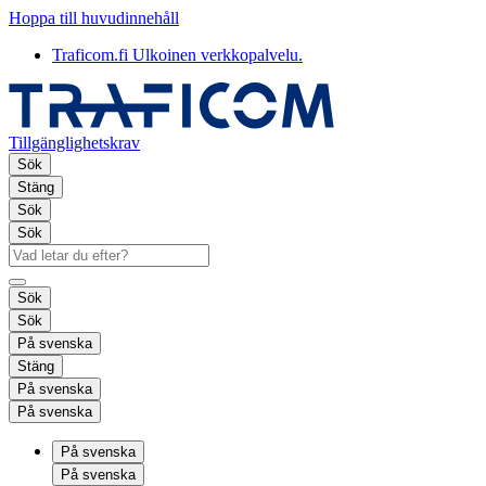
Hoppa till huvudinnehåll
Traficom.fi
Ulkoinen verkkopalvelu.
Tillgänglighetskrav
Sök
Stäng
Sök
Sök
Sök
Sök
På svenska
Stäng
På svenska
På svenska
På svenska
På svenska