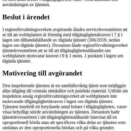
användningen av tjänsten.
Beslut i ärendet
I regionförvaltningsverkets avgörande ålades serviceleverantören att
se till att webbplatsen är förenlig med tillgänglighetskraven i 7 § i
lagen om tillhandahållande av digitala tjänster (306/2019, nedan
lagen om digitala tjänster). Dessutom ålade regionförvaltningsverket
tjänsteleverantören att se till att tillgänglighetsutlåtandet om
webbplatsen motsvarar kraven i 9 § 1 mom. 1 punkten i lagen om
digitala tjänster.
Motivering till avgörandet
Den inspekterade tjänsten är en samhällsviktig tjänst som möjliggör
allas tillgång till centrala rättskällor och juridiskt material. Utifrån sin
inspektion ansåg regionförvaltningsverket att webbplatsen inte
motsvarade tillgänglighetskraven i lagen om digitala tjänster.
Tjänsten innehöll ett betydande antal brister i tillgängligheten, varav
vissa betydligt störde användningen av tjänsten. Dessutom hade
tjänsteleverantören i sitt tillgänglighetsutlåtande hänvisat till en
oproportionell börda utan att specificera vilka delar av tjänsten som
omfattas av den oproportionella bördan och på vilka grunder.