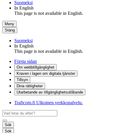
Suomeksi
In English
This page is not available in English.
Meny
Stäng
Suomeksi
In English
This page is not available in English.
Första sidan
Om webbtillgänglighet
Kraven i lagen om digitala tjänster
Tillsyn
Dina rättigheter
Utarbetande av tillgänglighets­utlåtande
Traficom.fi
Ulkoinen verkkopalvelu.
Sök
Sök