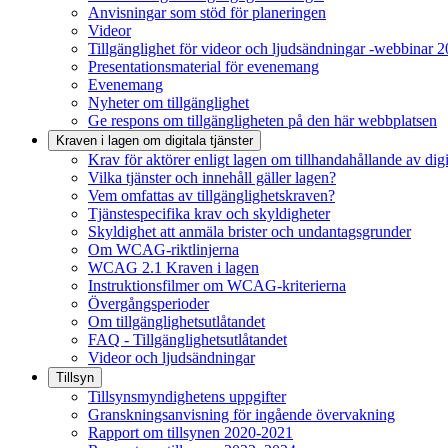
Anvisningar som stöd för planeringen
Videor
Tillgänglighet för videor och ljudsändningar -webbinar 
Presentationsmaterial för evenemang
Evenemang
Nyheter om tillgänglighet
Ge respons om tillgängligheten på den här webbplatsen
Kraven i lagen om digitala tjänster
Krav för aktörer enligt lagen om tillhandahållande av digit
Vilka tjänster och innehåll gäller lagen?
Vem omfattas av tillgänglighetskraven?
Tjänstespecifika krav och skyldigheter
Skyldighet att anmäla brister och undantagsgrunder
Om WCAG-riktlinjerna
WCAG 2.1 Kraven i lagen
Instruktionsfilmer om WCAG-kriterierna
Övergångsperioder
Om tillgänglighetsutlåtandet
FAQ - Tillgänglighetsutlåtandet
Videor och ljudsändningar
Tillsyn
Tillsynsmyndighetens uppgifter
Granskningsanvisning för ingående övervakning
Rapport om tillsynen 2020-2021