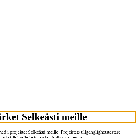
ärket Selkeästi meille
 i projektet Selkeästi meille. Projektets tillgänglighetstestare
v.fi tillgänglighetsmärket Selkeästi meille.