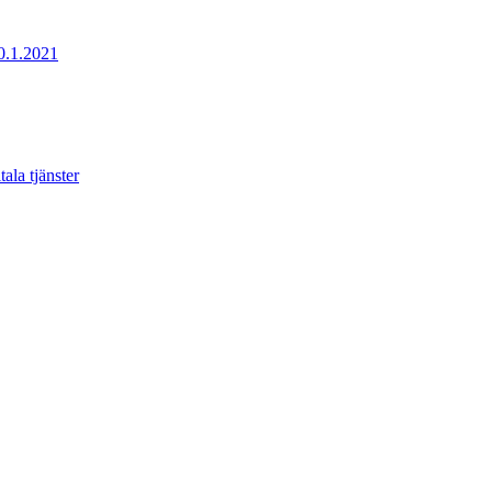
20.1.2021
ala tjänster