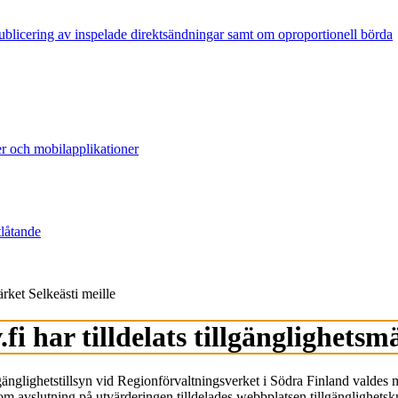
publicering av inspelade direktsändningar samt om oproportionell börda
er och mobilapplikationer
tlåtande
ärket Selkeästi meille
i har tilldelats tillgänglighetsm
gänglighetstillsyn vid Regionförvaltningsverket i Södra Finland valdes med
m avslutning på utvärderingen tilldelades webbplatsen tillgänglighetskra