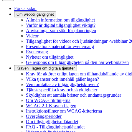
Första sidan
Om webbtillgänglighet
Allmän information om tillgänglighet
Varför är digital tillgänglighet viktigt?
Anvisningar som stöd för planeringen
Videor
Tillgänglighet för videor och ljudsändningar -webbinar 
Presentationsmaterial för evenemang
Evenemang
Nyheter om tillgänglighet
Ge respons om tillgängligheten på den här webbplatsen
Kraven i lagen om digitala tjänster
Krav för aktörer enligt lagen om tillhandahållande av digit
Vilka tjänster och innehåll gäller lagen?
Vem omfattas av tillgänglighetskraven?
Tjänstespecifika krav och skyldigheter
Skyldighet att anmäla brister och undantagsgrunder
Om WCAG-riktlinjerna
WCAG 2.1 Kraven i lagen
Instruktionsfilmer om WCAG-kriterierna
Övergångsperioder
Om tillgänglighetsutlåtandet
FAQ - Tillgänglighetsutlåtandet