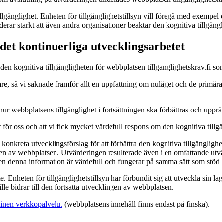
tillgänglighet. Enheten för tillgänglighetstillsyn vill föregå med exempe
erar starkt att även andra organisationer beaktar den kognitiva tillgängli
 det kontinuerliga utvecklingsarbetet
a den kognitiva tillgängligheten för webbplatsen tillganglighetskrav.fi so
are, så vi saknade framför allt en uppfattning om nuläget och de primär
 hur webbplatsens tillgänglighet i fortsättningen ska förbättras och uppr
gt för oss och att vi fick mycket värdefull respons om den kognitiva til
yn konkreta utvecklingsförslag för att förbättra den kognitiva tillgängli
ngen av webbplatsen. Utvärderingen resulterade även i en omfattande utv
ven denna information är värdefull och fungerar på samma sätt som stöd 
te. Enheten för tillgänglighetstillsyn har förbundit sig att utveckla sin 
e bidrar till den fortsatta utvecklingen av webbplatsen.
inen verkkopalvelu.
(webbplatsens innehåll finns endast på finska).