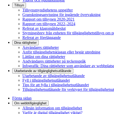
Videor och ljudsändningar
Tillsyn
Tillsynsmyndighetens uppgifter
Granskningsanvisning för ingående övervakning
Rapport om tillsynen 2020-2021
Rapport om tillsynen 2022–2024
Referat av klagomålsbeslut
Styrningsbrev från enheten för tillgänglighetstillsyn om 
Referat av föreläggande
Dina rättigheter
Användares rättigheter
Anför tillgänglighetsklagan eller begär utredning
Lättläst om dina rättigheter
Andvändares rättigheter på teckenspråk
Infografik: Dina rättigheter som användare av webbplats
Utarbetande av tillgänglighets­utlåtande
Utarbetande av tillgänglighetsutlåtande
Fyll i tillgänglighetsutlåtandet
Tips för att fylla i tillgänglighetsutlåtandet
Tillgänglighetsutlåtande för verktyget för tillgänglighetsu
Första sidan
Om webbtillgänglighet
Allmän information om tillgänglighet
Varför är digital tillgänglighet viktigt?