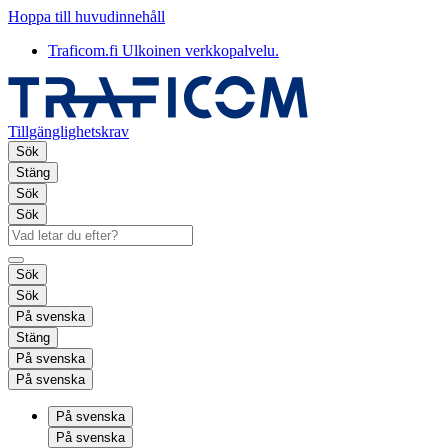
Hoppa till huvudinnehåll
Traficom.fi
Ulkoinen verkkopalvelu.
Tillgänglighetskrav
Sök
Stäng
Sök
Sök
Sök
Sök
På svenska
Stäng
På svenska
På svenska
På svenska
På svenska