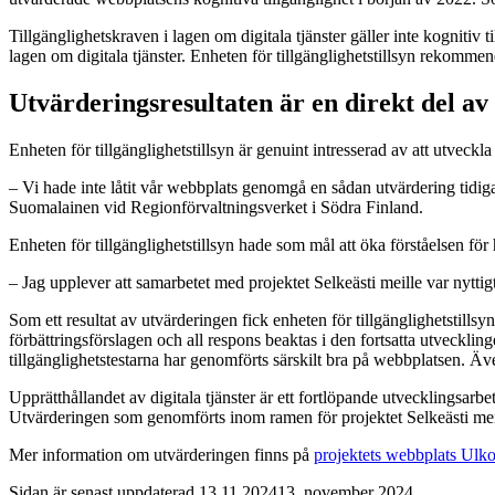
Tillgänglighetskraven i lagen om digitala tjänster gäller inte kognitiv 
lagen om digitala tjänster. Enheten för tillgänglighetstillsyn rekommend
Utvärderingsresultaten är en direkt del av
Enheten för tillgänglighetstillsyn är genuint intresserad av att utveckl
– Vi hade inte låtit vår webbplats genomgå en sådan utvärdering tidig
Suomalainen vid Regionförvaltningsverket i Södra Finland.
Enheten för tillgänglighetstillsyn hade som mål att öka förståelsen för
– Jag upplever att samarbetet med projektet Selkeästi meille var nytti
Som ett resultat av utvärderingen fick enheten för tillgänglighetstills
förbättringsförslagen och all respons beaktas i den fortsatta utveckli
tillgänglighetstestarna har genomförts särskilt bra på webbplatsen. Ä
Upprätthållandet av digitala tjänster är ett fortlöpande utvecklingsarbe
Utvärderingen som genomförts inom ramen för projektet Selkeästi meill
Mer information om utvärderingen finns på
projektets webbplats
Ulko
Sidan är senast uppdaterad
13.11.2024
13. november 2024