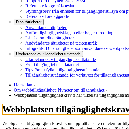
Rapport om tillsynen 2022–2024
Referat av klagomålsbeslut
Styrningsbrev från enheten för tillgänglighetstillsyn om 
Referat av föreläggande
Dina rättigheter
Användares rättigheter
Anför tillgänglighetsklagan eller begär utredning
Lättläst om dina rättigheter
Andvändares rättigheter på teckenspråk
Infografik: Dina rättigheter som användare av webbplats
Utarbetande av tillgänglighets­utlåtande
Utarbetande av tillgänglighetsutlåtande
Fyll i tillgänglighetsutlåtandet
Tips för att fylla i tillgänglighetsutlåtandet
Tillgänglighetsutlåtande för verktyget för tillgänglighetsu
Hemsidan
›
Om webbtillgänglighet: Nyheter om tillgänglighet
›
Webbplatsen tillgänglighetskrav.fi har tilldelats tillgänglighetsm
Webbplatsen tillgänglighetskrav.f
Webbplatsen tillgänglighetskrav.fi som upprätthålls av enheten för till
utvärderade webbplatsens kognitiva tillgänglighet i början av 2022. So