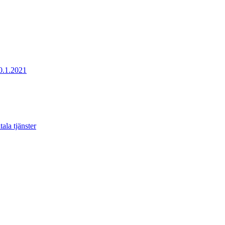
20.1.2021
ala tjänster