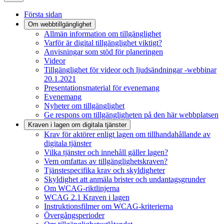
Första sidan
Om webbtillgänglighet
Allmän information om tillgänglighet
Varför är digital tillgänglighet viktigt?
Anvisningar som stöd för planeringen
Videor
Tillgänglighet för videor och ljudsändningar -webbinar
20.1.2021
Presentationsmaterial för evenemang
Evenemang
Nyheter om tillgänglighet
Ge respons om tillgängligheten på den här webbplatsen
Kraven i lagen om digitala tjänster
Krav för aktörer enligt lagen om tillhandahållande av
digitala tjänster
Vilka tjänster och innehåll gäller lagen?
Vem omfattas av tillgänglighetskraven?
Tjänstespecifika krav och skyldigheter
Skyldighet att anmäla brister och undantagsgrunder
Om WCAG-riktlinjerna
WCAG 2.1 Kraven i lagen
Instruktionsfilmer om WCAG-kriterierna
Övergångsperioder