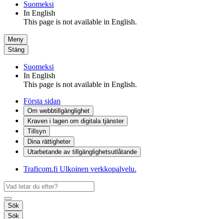
Suomeksi
In English
This page is not available in English.
Meny
Stäng
Suomeksi
In English
This page is not available in English.
Första sidan
Om webbtillgänglighet
Kraven i lagen om digitala tjänster
Tillsyn
Dina rättigheter
Utarbetande av tillgänglighets­utlåtande
Traficom.fi
Ulkoinen verkkopalvelu.
Sök
Sök