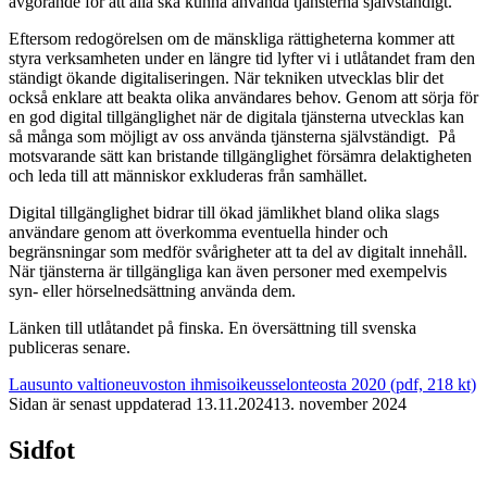
avgörande för att alla ska kunna använda tjänsterna självständigt.
Eftersom redogörelsen om de mänskliga rättigheterna kommer att
styra verksamheten under en längre tid lyfter vi i utlåtandet fram den
ständigt ökande digitaliseringen. När tekniken utvecklas blir det
också enklare att beakta olika användares behov. Genom att sörja för
en god digital tillgänglighet när de digitala tjänsterna utvecklas kan
så många som möjligt av oss använda tjänsterna självständigt. På
motsvarande sätt kan bristande tillgänglighet försämra delaktigheten
och leda till att människor exkluderas från samhället.
Digital tillgänglighet bidrar till ökad jämlikhet bland olika slags
användare genom att överkomma eventuella hinder och
begränsningar som medför svårigheter att ta del av digitalt innehåll.
När tjänsterna är tillgängliga kan även personer med exempelvis
syn- eller hörselnedsättning använda dem.
Länken till utlåtandet på finska. En översättning till svenska
publiceras senare.
Lausunto valtioneuvoston ihmisoikeusselonteosta 2020 (pdf, 218 kt)
Sidan är senast uppdaterad
13.11.2024
13. november 2024
Sidfot