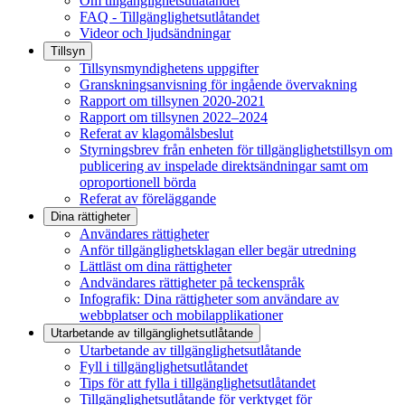
Om tillgänglighetsutlåtandet
FAQ - Tillgänglighetsutlåtandet
Videor och ljudsändningar
Tillsyn
Tillsynsmyndighetens uppgifter
Granskningsanvisning för ingående övervakning
Rapport om tillsynen 2020-2021
Rapport om tillsynen 2022–2024
Referat av klagomålsbeslut
Styrningsbrev från enheten för tillgänglighetstillsyn om
publicering av inspelade direktsändningar samt om
oproportionell börda
Referat av föreläggande
Dina rättigheter
Användares rättigheter
Anför tillgänglighetsklagan eller begär utredning
Lättläst om dina rättigheter
Andvändares rättigheter på teckenspråk
Infografik: Dina rättigheter som användare av
webbplatser och mobilapplikationer
Utarbetande av tillgänglighets­utlåtande
Utarbetande av tillgänglighetsutlåtande
Fyll i tillgänglighetsutlåtandet
Tips för att fylla i tillgänglighetsutlåtandet
Tillgänglighetsutlåtande för verktyget för