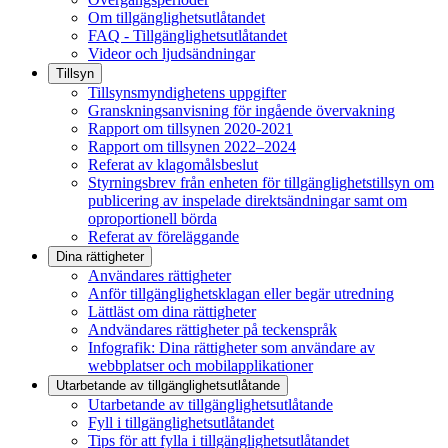
Om tillgänglighetsutlåtandet
FAQ - Tillgänglighetsutlåtandet
Videor och ljudsändningar
Tillsyn
Tillsynsmyndighetens uppgifter
Granskningsanvisning för ingående övervakning
Rapport om tillsynen 2020-2021
Rapport om tillsynen 2022–2024
Referat av klagomålsbeslut
Styrningsbrev från enheten för tillgänglighetstillsyn om
publicering av inspelade direktsändningar samt om
oproportionell börda
Referat av föreläggande
Dina rättigheter
Användares rättigheter
Anför tillgänglighetsklagan eller begär utredning
Lättläst om dina rättigheter
Andvändares rättigheter på teckenspråk
Infografik: Dina rättigheter som användare av
webbplatser och mobilapplikationer
Utarbetande av tillgänglighets­utlåtande
Utarbetande av tillgänglighetsutlåtande
Fyll i tillgänglighetsutlåtandet
Tips för att fylla i tillgänglighetsutlåtandet