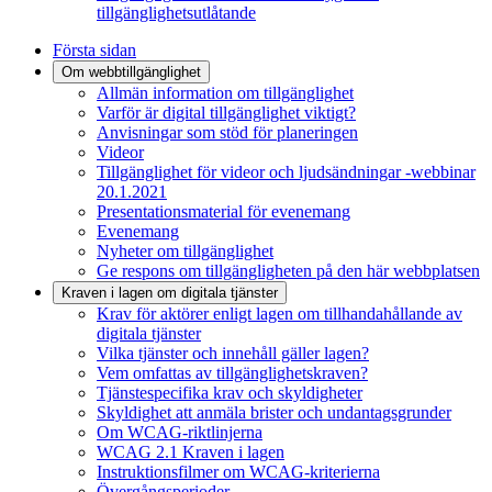
tillgänglighetsutlåtande
Första sidan
Om webbtillgänglighet
Allmän information om tillgänglighet
Varför är digital tillgänglighet viktigt?
Anvisningar som stöd för planeringen
Videor
Tillgänglighet för videor och ljudsändningar -webbinar
20.1.2021
Presentationsmaterial för evenemang
Evenemang
Nyheter om tillgänglighet
Ge respons om tillgängligheten på den här webbplatsen
Kraven i lagen om digitala tjänster
Krav för aktörer enligt lagen om tillhandahållande av
digitala tjänster
Vilka tjänster och innehåll gäller lagen?
Vem omfattas av tillgänglighetskraven?
Tjänstespecifika krav och skyldigheter
Skyldighet att anmäla brister och undantagsgrunder
Om WCAG-riktlinjerna
WCAG 2.1 Kraven i lagen
Instruktionsfilmer om WCAG-kriterierna
Övergångsperioder