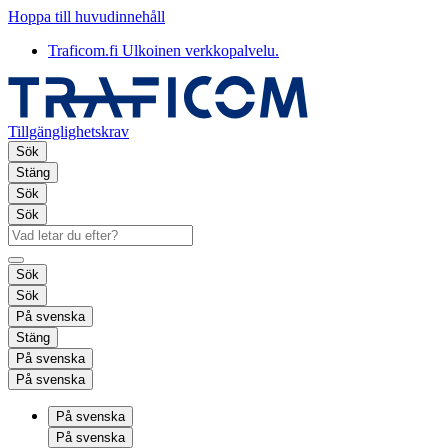
Hoppa till huvudinnehåll
Traficom.fi
Ulkoinen verkkopalvelu.
Tillgänglighetskrav
Sök
Stäng
Sök
Sök
Sök
Sök
På svenska
Stäng
På svenska
På svenska
På svenska
På svenska