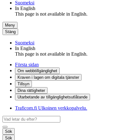
Suomeksi
In English
This page is not available in English.
Meny
Stäng
Suomeksi
In English
This page is not available in English.
Första sidan
Om webbtillgänglighet
Kraven i lagen om digitala tjänster
Tillsyn
Dina rättigheter
Utarbetande av tillgänglighets­utlåtande
Traficom.fi
Ulkoinen verkkopalvelu.
Sök
Sök