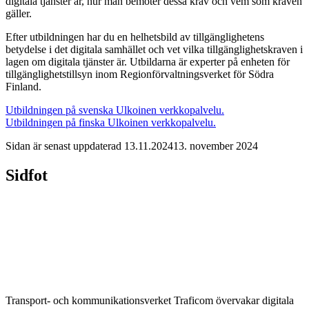
digitala tjänster är, hur man bemöter dessa krav och vem som kraven
gäller.
Efter utbildningen har du en helhetsbild av tillgänglighetens
betydelse i det digitala samhället och vet vilka tillgänglighetskraven i
lagen om digitala tjänster är. Utbildarna är experter på enheten för
tillgänglighetstillsyn inom Regionförvaltningsverket för Södra
Finland.
Utbildningen på svenska
Ulkoinen verkkopalvelu.
Utbildningen på finska
Ulkoinen verkkopalvelu.
Sidan är senast uppdaterad
13.11.2024
13. november 2024
Sidfot
Transport- och kommunikationsverket Traficom övervakar digitala