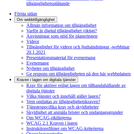
tillgänglighetsutlåtande
Första sidan
Om webbtillgänglighet
Allmän information om tillgänglighet
Varför är digital tillgänglighet viktigt?
Anvisningar som stöd för planeringen
Videor
Tillgänglighet för videor och ljudsändningar -webbinar
20.1.2021
Presentationsmaterial för evenemang
Evenemang
Nyheter om tillgänglighet
Ge respons om tillgängligheten på den här webbplatsen
Kraven i lagen om digitala tjänster
Krav för aktörer enligt lagen om tillhandahållande av
digitala tjänster
Vilka tjänster och innehåll gäller lagen?
Vem omfattas av tillgänglighetskraven?
Tjänstespecifika krav och skyldigheter
Skyldighet att anmäla brister och undantagsgrunder
Om WCAG-riktlinjerna
WCAG 2.1 Kraven i lagen
Instruktionsfilmer om WCAG-kriterierna
Övergångsperioder