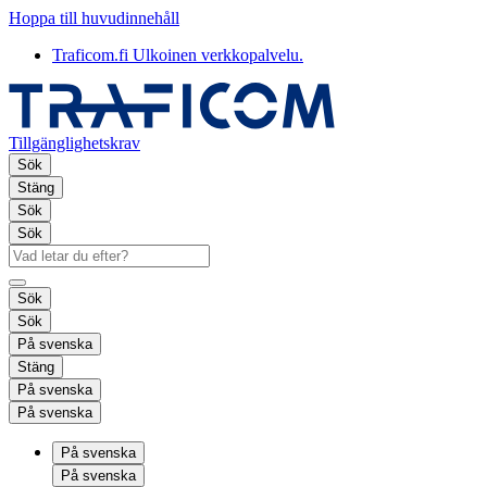
Hoppa till huvudinnehåll
Traficom.fi
Ulkoinen verkkopalvelu.
Tillgänglighetskrav
Sök
Stäng
Sök
Sök
Sök
Sök
På svenska
Stäng
På svenska
På svenska
På svenska
På svenska