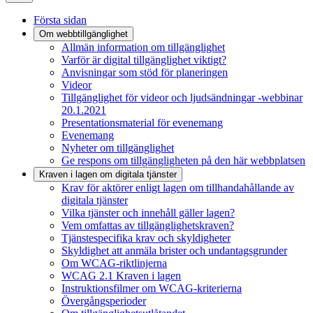
Första sidan
Om webbtillgänglighet
Allmän information om tillgänglighet
Varför är digital tillgänglighet viktigt?
Anvisningar som stöd för planeringen
Videor
Tillgänglighet för videor och ljudsändningar -webbinar
20.1.2021
Presentationsmaterial för evenemang
Evenemang
Nyheter om tillgänglighet
Ge respons om tillgängligheten på den här webbplatsen
Kraven i lagen om digitala tjänster
Krav för aktörer enligt lagen om tillhandahållande av
digitala tjänster
Vilka tjänster och innehåll gäller lagen?
Vem omfattas av tillgänglighetskraven?
Tjänstespecifika krav och skyldigheter
Skyldighet att anmäla brister och undantagsgrunder
Om WCAG-riktlinjerna
WCAG 2.1 Kraven i lagen
Instruktionsfilmer om WCAG-kriterierna
Övergångsperioder