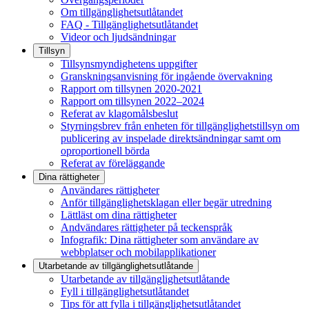
Om tillgänglighetsutlåtandet
FAQ - Tillgänglighetsutlåtandet
Videor och ljudsändningar
Tillsyn
Tillsynsmyndighetens uppgifter
Granskningsanvisning för ingående övervakning
Rapport om tillsynen 2020-2021
Rapport om tillsynen 2022–2024
Referat av klagomålsbeslut
Styrningsbrev från enheten för tillgänglighetstillsyn om
publicering av inspelade direktsändningar samt om
oproportionell börda
Referat av föreläggande
Dina rättigheter
Användares rättigheter
Anför tillgänglighetsklagan eller begär utredning
Lättläst om dina rättigheter
Andvändares rättigheter på teckenspråk
Infografik: Dina rättigheter som användare av
webbplatser och mobilapplikationer
Utarbetande av tillgänglighets­utlåtande
Utarbetande av tillgänglighetsutlåtande
Fyll i tillgänglighetsutlåtandet
Tips för att fylla i tillgänglighetsutlåtandet