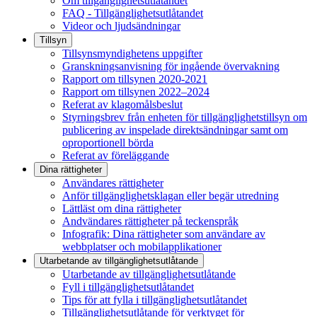
Om tillgänglighetsutlåtandet
FAQ - Tillgänglighetsutlåtandet
Videor och ljudsändningar
Tillsyn
Tillsynsmyndighetens uppgifter
Granskningsanvisning för ingående övervakning
Rapport om tillsynen 2020-2021
Rapport om tillsynen 2022–2024
Referat av klagomålsbeslut
Styrningsbrev från enheten för tillgänglighetstillsyn om
publicering av inspelade direktsändningar samt om
oproportionell börda
Referat av föreläggande
Dina rättigheter
Användares rättigheter
Anför tillgänglighetsklagan eller begär utredning
Lättläst om dina rättigheter
Andvändares rättigheter på teckenspråk
Infografik: Dina rättigheter som användare av
webbplatser och mobilapplikationer
Utarbetande av tillgänglighets­utlåtande
Utarbetande av tillgänglighetsutlåtande
Fyll i tillgänglighetsutlåtandet
Tips för att fylla i tillgänglighetsutlåtandet
Tillgänglighetsutlåtande för verktyget för