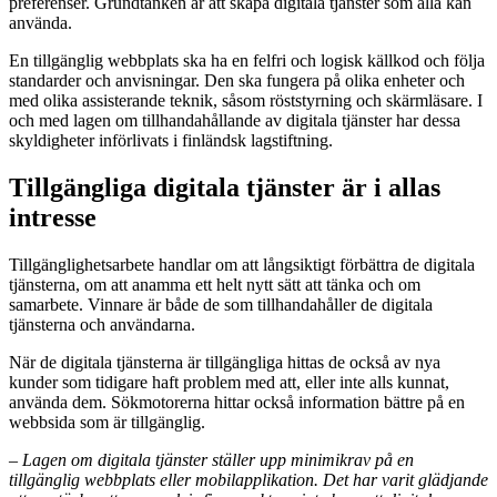
preferenser. Grundtanken är att skapa digitala tjänster som alla kan
använda.
En tillgänglig webbplats ska ha en felfri och logisk källkod och följa
standarder och anvisningar. Den ska fungera på olika enheter och
med olika assisterande teknik, såsom röststyrning och skärmläsare. I
och med lagen om tillhandahållande av digitala tjänster har dessa
skyldigheter införlivats i finländsk lagstiftning.
Tillgängliga digitala tjänster är i allas
intresse
Tillgänglighetsarbete handlar om att långsiktigt förbättra de digitala
tjänsterna, om att anamma ett helt nytt sätt att tänka och om
samarbete. Vinnare är både de som tillhandahåller de digitala
tjänsterna och användarna.
När de digitala tjänsterna är tillgängliga hittas de också av nya
kunder som tidigare haft problem med att, eller inte alls kunnat,
använda dem. Sökmotorerna hittar också information bättre på en
webbsida som är tillgänglig.
– Lagen om digitala tjänster ställer upp minimikrav på en
tillgänglig webbplats eller mobilapplikation. Det har varit glädjande