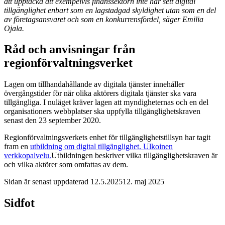
att upptäcka att exempelvis finanssektorn inte har sett digital
tillgänglighet enbart som en lagstadgad skyldighet utan som en del
av företagsansvaret och som en konkurrensfördel, säger Emilia
Ojala.
Råd och anvisningar från
regionförvaltningsverket
Lagen om tillhandahållande av digitala tjänster innehåller
övergångstider för när olika aktörers digitala tjänster ska vara
tillgängliga. I nuläget kräver lagen att myndigheternas och en del
organisationers webbplatser ska uppfylla tillgänglighetskraven
senast den 23 september 2020.
Regionförvaltningsverkets enhet för tillgänglighetstillsyn har tagit
fram en
utbildning om digital tillgänglighet.
Ulkoinen
verkkopalvelu.
Utbildningen beskriver vilka tillgänglighetskraven är
och vilka aktörer som omfattas av dem.
Sidan är senast uppdaterad
12.5.2025
12. maj 2025
Sidfot