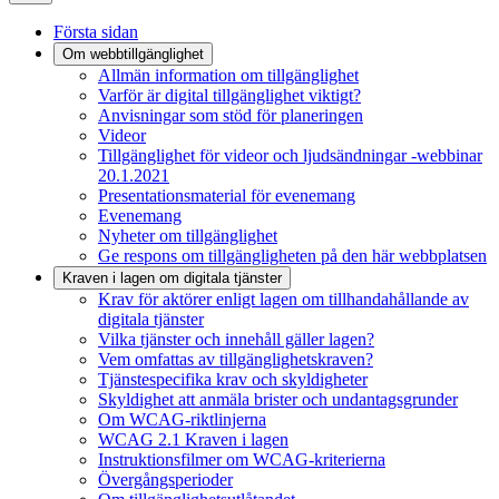
Första sidan
Om webbtillgänglighet
Allmän information om tillgänglighet
Varför är digital tillgänglighet viktigt?
Anvisningar som stöd för planeringen
Videor
Tillgänglighet för videor och ljudsändningar -webbinar
20.1.2021
Presentationsmaterial för evenemang
Evenemang
Nyheter om tillgänglighet
Ge respons om tillgängligheten på den här webbplatsen
Kraven i lagen om digitala tjänster
Krav för aktörer enligt lagen om tillhandahållande av
digitala tjänster
Vilka tjänster och innehåll gäller lagen?
Vem omfattas av tillgänglighetskraven?
Tjänstespecifika krav och skyldigheter
Skyldighet att anmäla brister och undantagsgrunder
Om WCAG-riktlinjerna
WCAG 2.1 Kraven i lagen
Instruktionsfilmer om WCAG-kriterierna
Övergångsperioder