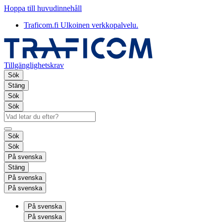
Hoppa till huvudinnehåll
Traficom.fi
Ulkoinen verkkopalvelu.
Tillgänglighetskrav
Sök
Stäng
Sök
Sök
Sök
Sök
På svenska
Stäng
På svenska
På svenska
På svenska
På svenska