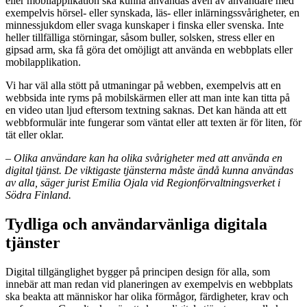
eller mobilapplikation ska kunna användas även av användare med
exempelvis hörsel- eller synskada, läs- eller inlärningssvårigheter, en
minnessjukdom eller svaga kunskaper i finska eller svenska. Inte
heller tillfälliga störningar, såsom buller, solsken, stress eller en
gipsad arm, ska få göra det omöjligt att använda en webbplats eller
mobilapplikation.
Vi har väl alla stött på utmaningar på webben, exempelvis att en
webbsida inte ryms på mobilskärmen eller att man inte kan titta på
en video utan ljud eftersom textning saknas. Det kan hända att ett
webbformulär inte fungerar som väntat eller att texten är för liten, för
tät eller oklar.
– Olika användare kan ha olika svårigheter med att använda en
digital tjänst. De viktigaste tjänsterna måste ändå kunna användas
av alla, säger jurist Emilia Ojala vid Regionförvaltningsverket i
Södra Finland.
Tydliga och användarvänliga digitala
tjänster
Digital tillgänglighet bygger på principen design för alla, som
innebär att man redan vid planeringen av exempelvis en webbplats
ska beakta att människor har olika förmågor, färdigheter, krav och