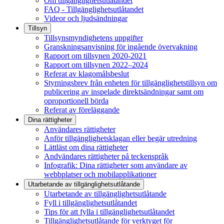
Om tillgänglighetsutlåtandet
FAQ - Tillgänglighetsutlåtandet
Videor och ljudsändningar
Tillsyn
Tillsynsmyndighetens uppgifter
Granskningsanvisning för ingående övervakning
Rapport om tillsynen 2020-2021
Rapport om tillsynen 2022–2024
Referat av klagomålsbeslut
Styrningsbrev från enheten för tillgänglighetstillsyn om
publicering av inspelade direktsändningar samt om
oproportionell börda
Referat av föreläggande
Dina rättigheter
Användares rättigheter
Anför tillgänglighetsklagan eller begär utredning
Lättläst om dina rättigheter
Andvändares rättigheter på teckenspråk
Infografik: Dina rättigheter som användare av
webbplatser och mobilapplikationer
Utarbetande av tillgänglighets­utlåtande
Utarbetande av tillgänglighetsutlåtande
Fyll i tillgänglighetsutlåtandet
Tips för att fylla i tillgänglighetsutlåtandet
Tillgänglighetsutlåtande för verktyget för