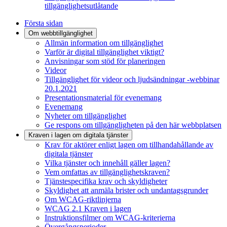
tillgänglighetsutlåtande
Första sidan
Om webbtillgänglighet
Allmän information om tillgänglighet
Varför är digital tillgänglighet viktigt?
Anvisningar som stöd för planeringen
Videor
Tillgänglighet för videor och ljudsändningar -webbinar
20.1.2021
Presentationsmaterial för evenemang
Evenemang
Nyheter om tillgänglighet
Ge respons om tillgängligheten på den här webbplatsen
Kraven i lagen om digitala tjänster
Krav för aktörer enligt lagen om tillhandahållande av
digitala tjänster
Vilka tjänster och innehåll gäller lagen?
Vem omfattas av tillgänglighetskraven?
Tjänstespecifika krav och skyldigheter
Skyldighet att anmäla brister och undantagsgrunder
Om WCAG-riktlinjerna
WCAG 2.1 Kraven i lagen
Instruktionsfilmer om WCAG-kriterierna
Övergångsperioder