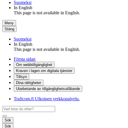
Suomeksi
In English
This page is not available in English.
Meny
Stäng
Suomeksi
In English
This page is not available in English.
Första sidan
Om webbtillgänglighet
Kraven i lagen om digitala tjänster
Tillsyn
Dina rättigheter
Utarbetande av tillgänglighets­utlåtande
Traficom.fi
Ulkoinen verkkopalvelu.
Sök
Sök