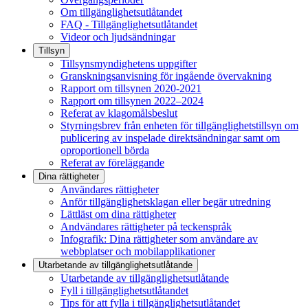
Om tillgänglighetsutlåtandet
FAQ - Tillgänglighetsutlåtandet
Videor och ljudsändningar
Tillsyn
Tillsynsmyndighetens uppgifter
Granskningsanvisning för ingående övervakning
Rapport om tillsynen 2020-2021
Rapport om tillsynen 2022–2024
Referat av klagomålsbeslut
Styrningsbrev från enheten för tillgänglighetstillsyn om
publicering av inspelade direktsändningar samt om
oproportionell börda
Referat av föreläggande
Dina rättigheter
Användares rättigheter
Anför tillgänglighetsklagan eller begär utredning
Lättläst om dina rättigheter
Andvändares rättigheter på teckenspråk
Infografik: Dina rättigheter som användare av
webbplatser och mobilapplikationer
Utarbetande av tillgänglighets­utlåtande
Utarbetande av tillgänglighetsutlåtande
Fyll i tillgänglighetsutlåtandet
Tips för att fylla i tillgänglighetsutlåtandet