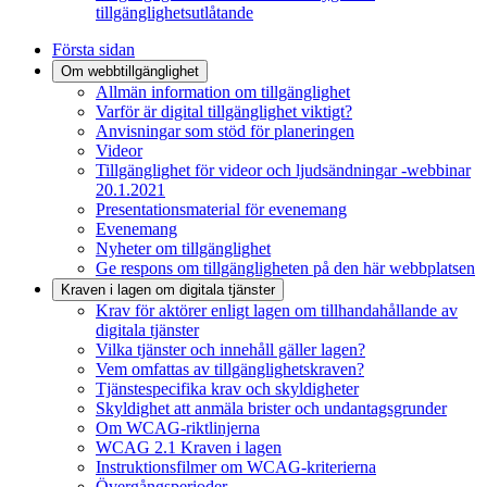
tillgänglighetsutlåtande
Första sidan
Om webbtillgänglighet
Allmän information om tillgänglighet
Varför är digital tillgänglighet viktigt?
Anvisningar som stöd för planeringen
Videor
Tillgänglighet för videor och ljudsändningar -webbinar
20.1.2021
Presentationsmaterial för evenemang
Evenemang
Nyheter om tillgänglighet
Ge respons om tillgängligheten på den här webbplatsen
Kraven i lagen om digitala tjänster
Krav för aktörer enligt lagen om tillhandahållande av
digitala tjänster
Vilka tjänster och innehåll gäller lagen?
Vem omfattas av tillgänglighetskraven?
Tjänstespecifika krav och skyldigheter
Skyldighet att anmäla brister och undantagsgrunder
Om WCAG-riktlinjerna
WCAG 2.1 Kraven i lagen
Instruktionsfilmer om WCAG-kriterierna
Övergångsperioder