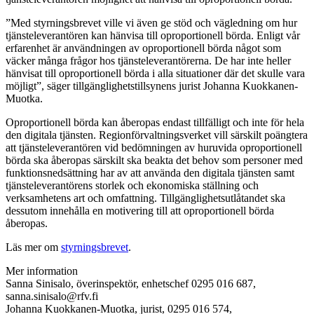
”Med styrningsbrevet ville vi även ge stöd och vägledning om hur
tjänsteleverantören kan hänvisa till oproportionell börda. Enligt vår
erfarenhet är användningen av oproportionell börda något som
väcker många frågor hos tjänsteleverantörerna. De har inte heller
hänvisat till oproportionell börda i alla situationer där det skulle vara
möjligt”, säger tillgänglighetstillsynens jurist Johanna Kuokkanen-
Muotka.
Oproportionell börda kan åberopas endast tillfälligt och inte för hela
den digitala tjänsten. Regionförvaltningsverket vill särskilt poängtera
att tjänsteleverantören vid bedömningen av huruvida oproportionell
börda ska åberopas särskilt ska beakta det behov som personer med
funktionsnedsättning har av att använda den digitala tjänsten samt
tjänsteleverantörens storlek och ekonomiska ställning och
verksamhetens art och omfattning. Tillgänglighetsutlåtandet ska
dessutom innehålla en motivering till att oproportionell börda
åberopas.
Läs mer om
styrningsbrevet
.
Mer information
Sanna Sinisalo, överinspektör, enhetschef 0295 016 687,
sanna.sinisalo@rfv.fi
Johanna Kuokkanen-Muotka, jurist, 0295 016 574,