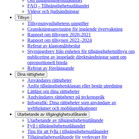
Om tillgänglighetsutlåtandet
FAQ - Tillgänglighetsutlåtandet
Videor och ljudsändningar
Tillsyn
Tillsynsmyndighetens uppgifter
Granskningsanvisning för ingående övervakning
Rapport om tillsynen 2020-2021
Rapport om tillsynen 2022–2024
Referat av klagomålsbeslut
Styrningsbrev från enheten för tillgänglighetstillsyn om
publicering av inspelade direktsändningar samt om
oproportionell börda
Referat av föreläggande
Dina rättigheter
Användares rättigheter
Anför tillgänglighetsklagan eller begär utredning
Lättläst om dina rättigheter
Andvändares rättigheter på teckenspråk
Infografik: Dina rättigheter som användare av
webbplatser och mobilapplikationer
Utarbetande av tillgänglighets­utlåtande
Utarbetande av tillgänglighetsutlåtande
Fyll i tillgänglighetsutlåtandet
Tips för att fylla i tillgänglighetsutlåtandet
Tillgänglighetsutlåtande för verktyget för