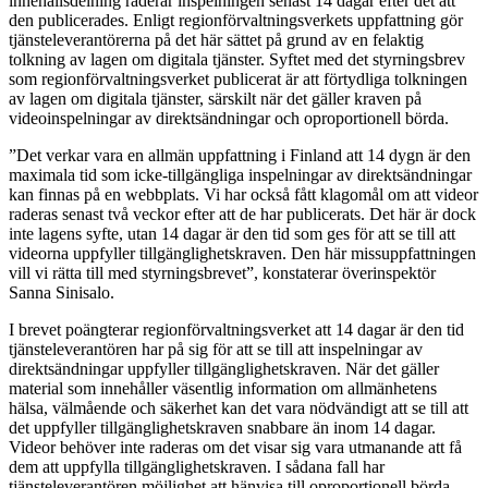
innehållsdelning raderar inspelningen senast 14 dagar efter det att
den publicerades. Enligt regionförvaltningsverkets uppfattning gör
tjänsteleverantörerna på det här sättet på grund av en felaktig
tolkning av lagen om digitala tjänster. Syftet med det styrningsbrev
som regionförvaltningsverket publicerat är att förtydliga tolkningen
av lagen om digitala tjänster, särskilt när det gäller kraven på
videoinspelningar av direktsändningar och oproportionell börda.
”Det verkar vara en allmän uppfattning i Finland att 14 dygn är den
maximala tid som icke-tillgängliga inspelningar av direktsändningar
kan finnas på en webbplats. Vi har också fått klagomål om att videor
raderas senast två veckor efter att de har publicerats. Det här är dock
inte lagens syfte, utan 14 dagar är den tid som ges för att se till att
videorna uppfyller tillgänglighetskraven. Den här missuppfattningen
vill vi rätta till med styrningsbrevet”, konstaterar överinspektör
Sanna Sinisalo.
I brevet poängterar regionförvaltningsverket att 14 dagar är den tid
tjänsteleverantören har på sig för att se till att inspelningar av
direktsändningar uppfyller tillgänglighetskraven. När det gäller
material som innehåller väsentlig information om allmänhetens
hälsa, välmående och säkerhet kan det vara nödvändigt att se till att
det uppfyller tillgänglighetskraven snabbare än inom 14 dagar.
Videor behöver inte raderas om det visar sig vara utmanande att få
dem att uppfylla tillgänglighetskraven. I sådana fall har
tjänsteleverantören möjlighet att hänvisa till oproportionell börda.