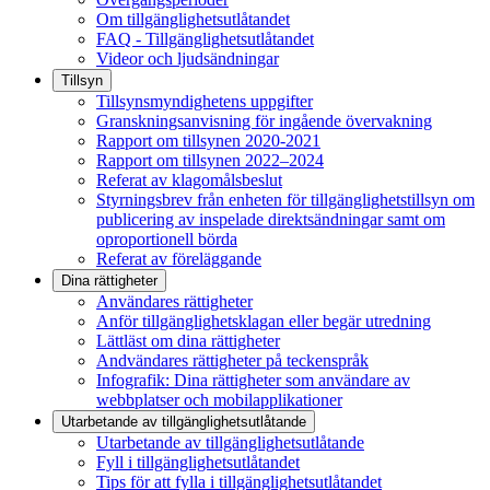
Om tillgänglighetsutlåtandet
FAQ - Tillgänglighetsutlåtandet
Videor och ljudsändningar
Tillsyn
Tillsynsmyndighetens uppgifter
Granskningsanvisning för ingående övervakning
Rapport om tillsynen 2020-2021
Rapport om tillsynen 2022–2024
Referat av klagomålsbeslut
Styrningsbrev från enheten för tillgänglighetstillsyn om
publicering av inspelade direktsändningar samt om
oproportionell börda
Referat av föreläggande
Dina rättigheter
Användares rättigheter
Anför tillgänglighetsklagan eller begär utredning
Lättläst om dina rättigheter
Andvändares rättigheter på teckenspråk
Infografik: Dina rättigheter som användare av
webbplatser och mobilapplikationer
Utarbetande av tillgänglighets­utlåtande
Utarbetande av tillgänglighetsutlåtande
Fyll i tillgänglighetsutlåtandet
Tips för att fylla i tillgänglighetsutlåtandet