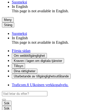
Suomeksi
In English
This page is not available in English.
Meny
Stäng
Suomeksi
In English
This page is not available in English.
Första sidan
Om webbtillgänglighet
Kraven i lagen om digitala tjänster
Tillsyn
Dina rättigheter
Utarbetande av tillgänglighets­utlåtande
Traficom.fi
Ulkoinen verkkopalvelu.
Sök
Sök