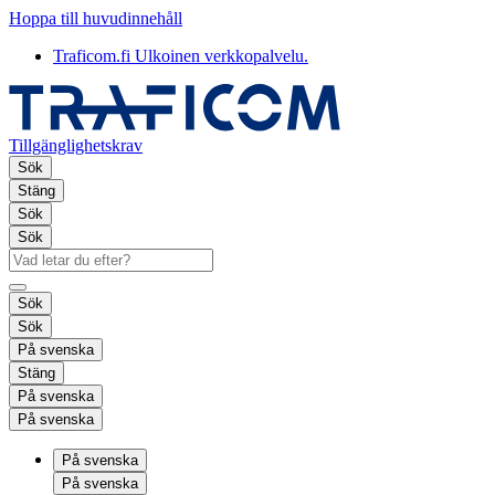
Hoppa till huvudinnehåll
Traficom.fi
Ulkoinen verkkopalvelu.
Tillgänglighetskrav
Sök
Stäng
Sök
Sök
Sök
Sök
På svenska
Stäng
På svenska
På svenska
På svenska
På svenska