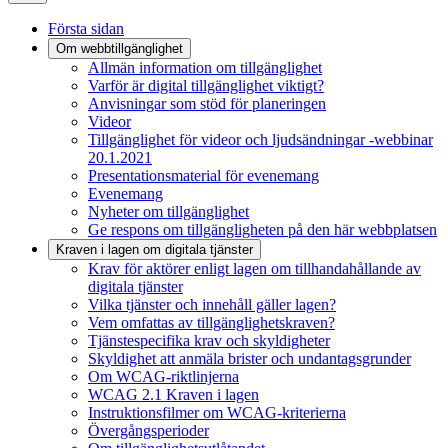
Första sidan
Om webbtillgänglighet
Allmän information om tillgänglighet
Varför är digital tillgänglighet viktigt?
Anvisningar som stöd för planeringen
Videor
Tillgänglighet för videor och ljudsändningar -webbinar
20.1.2021
Presentationsmaterial för evenemang
Evenemang
Nyheter om tillgänglighet
Ge respons om tillgängligheten på den här webbplatsen
Kraven i lagen om digitala tjänster
Krav för aktörer enligt lagen om tillhandahållande av
digitala tjänster
Vilka tjänster och innehåll gäller lagen?
Vem omfattas av tillgänglighetskraven?
Tjänstespecifika krav och skyldigheter
Skyldighet att anmäla brister och undantagsgrunder
Om WCAG-riktlinjerna
WCAG 2.1 Kraven i lagen
Instruktionsfilmer om WCAG-kriterierna
Övergångsperioder