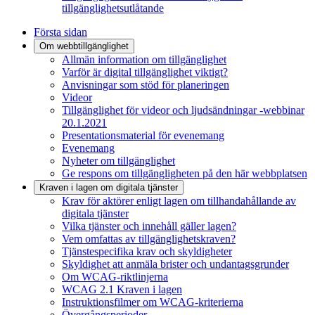
tillgänglighetsutlåtande
Första sidan
Om webbtillgänglighet
Allmän information om tillgänglighet
Varför är digital tillgänglighet viktigt?
Anvisningar som stöd för planeringen
Videor
Tillgänglighet för videor och ljudsändningar -webbinar
20.1.2021
Presentationsmaterial för evenemang
Evenemang
Nyheter om tillgänglighet
Ge respons om tillgängligheten på den här webbplatsen
Kraven i lagen om digitala tjänster
Krav för aktörer enligt lagen om tillhandahållande av
digitala tjänster
Vilka tjänster och innehåll gäller lagen?
Vem omfattas av tillgänglighetskraven?
Tjänstespecifika krav och skyldigheter
Skyldighet att anmäla brister och undantagsgrunder
Om WCAG-riktlinjerna
WCAG 2.1 Kraven i lagen
Instruktionsfilmer om WCAG-kriterierna
Övergångsperioder