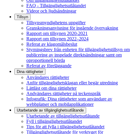
Om tillgänglighetsutlåtandet
FAQ - Tillgänglighetsutlåtandet
Videor och ljudsändningar
Tillsyn
Tillsynsmyndighetens uppgifter
Granskningsanvisning för ingående övervakning
Rapport om tillsynen 2020-2021
Rapport om tillsynen 2022–2024
Referat av klagomålsbeslut
Styrningsbrev från enheten för tillgänglighetstillsyn om
publicering av inspelade direktsändningar samt om
oproportionell börda
Referat av föreläggande
Dina rättigheter
Användares rättigheter
Anför tillgänglighetsklagan eller begär utredning
Lättläst om dina rättigheter
Andvändares rättigheter på teckenspråk
Infografik: Dina rättigheter som användare av
webbplatser och mobilapplikationer
Utarbetande av tillgänglighets­utlåtande
Utarbetande av tillgänglighetsutlåtande
Fyll i tillgänglighetsutlåtandet
Tips för att fylla i tillgänglighetsutlåtandet
Tillgänglighetsutlåtande för verktyget för