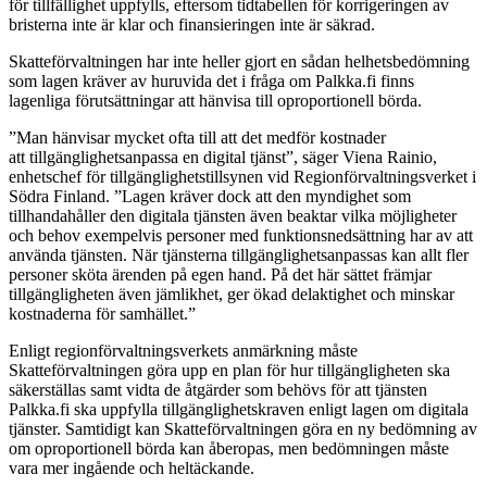
för tillfällighet uppfylls, eftersom tidtabellen för korrigeringen av
bristerna inte är klar och finansieringen inte är säkrad.
Skatteförvaltningen har inte heller gjort en sådan helhetsbedömning
som lagen kräver av huruvida det i fråga om Palkka.fi finns
lagenliga förutsättningar att hänvisa till oproportionell börda.
”Man hänvisar mycket ofta till att det medför kostnader
att tillgänglighetsanpassa en digital tjänst”, säger Viena Rainio,
enhetschef för tillgänglighetstillsynen vid Regionförvaltningsverket i
Södra Finland. ”Lagen kräver dock att den myndighet som
tillhandahåller den digitala tjänsten även beaktar vilka möjligheter
och behov exempelvis personer med funktionsnedsättning har av att
använda tjänsten. När tjänsterna tillgänglighetsanpassas kan allt fler
personer sköta ärenden på egen hand. På det här sättet främjar
tillgängligheten även jämlikhet, ger ökad delaktighet och minskar
kostnaderna för samhället.”
Enligt regionförvaltningsverkets anmärkning måste
Skatteförvaltningen göra upp en plan för hur tillgängligheten ska
säkerställas samt vidta de åtgärder som behövs för att tjänsten
Palkka.fi ska uppfylla tillgänglighetskraven enligt lagen om digitala
tjänster. Samtidigt kan Skatteförvaltningen göra en ny bedömning av
om oproportionell börda kan åberopas, men bedömningen måste
vara mer ingående och heltäckande.