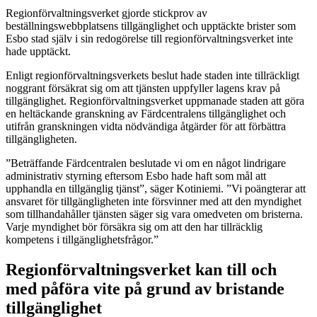
Regionförvaltningsverket gjorde stickprov av
beställningswebbplatsens tillgänglighet och upptäckte brister som
Esbo stad själv i sin redogörelse till regionförvaltningsverket inte
hade upptäckt.
Enligt regionförvaltningsverkets beslut hade staden inte tillräckligt
noggrant försäkrat sig om att tjänsten uppfyller lagens krav på
tillgänglighet. Regionförvaltningsverket uppmanade staden att göra
en heltäckande granskning av Färdcentralens tillgänglighet och
utifrån granskningen vidta nödvändiga åtgärder för att förbättra
tillgängligheten.
”Beträffande Färdcentralen beslutade vi om en något lindrigare
administrativ styrning eftersom Esbo hade haft som mål att
upphandla en tillgänglig tjänst”, säger Kotiniemi. ”Vi poängterar att
ansvaret för tillgängligheten inte försvinner med att den myndighet
som tillhandahåller tjänsten säger sig vara omedveten om bristerna.
Varje myndighet bör försäkra sig om att den har tillräcklig
kompetens i tillgänglighetsfrågor.”
Regionförvaltningsverket kan till och
med påföra vite på grund av bristande
tillgänglighet