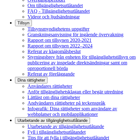
Om tillgänglighetsutlåtandet
FAQ - Tillgänglighetsutlåtandet
Videor och ljudsändningar
Tillsyn
Tillsynsmyndighetens uppgifter
Granskningsanvisning för ingående övervakning
Rapport om tillsynen 2020-2021
Rapport om tillsynen 2022–2024
Referat av klagomålsbeslut
Styrningsbrev från enheten för tillgänglighetstillsyn om
publicering av inspelade direktsändningar samt om
oproportionell börda
Referat av föreläggande
Dina rättigheter
Användares rättigheter
Anför tillgänglighetsklagan eller begär utredning
Lättläst om dina rättigheter
Andvändares rättigheter på teckenspråk
Infografik: Dina rättigheter som användare av
webbplatser och mobilapplikationer
Utarbetande av tillgänglighets­utlåtande
Utarbetande av tillgänglighetsutlåtande
Fyll i tillgänglighetsutlåtandet
Tips för att fylla i tillgänglighetsutlåtandet