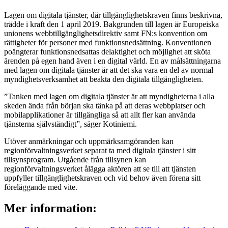
Lagen om digitala tjänster, där tillgänglighetskraven finns beskrivna,
trädde i kraft den 1 april 2019. Bakgrunden till lagen är Europeiska
unionens webbtillgänglighetsdirektiv samt FN:s konvention om
rättigheter för personer med funktionsnedsättning. Konventionen
poängterar funktionsnedsattas delaktighet och möjlighet att sköta
ärenden på egen hand även i en digital värld. En av målsättningarna
med lagen om digitala tjänster är att det ska vara en del av normal
myndighetsverksamhet att beakta den digitala tillgängligheten.
”Tanken med lagen om digitala tjänster är att myndigheterna i alla
skeden ända från början ska tänka på att deras webbplatser och
mobilapplikationer är tillgängliga så att allt fler kan använda
tjänsterna självständigt”, säger Kotiniemi.
Utöver anmärkningar och uppmärksamgöranden kan
regionförvaltningsverket separat ta med digitala tjänster i sitt
tillsynsprogram. Utgående från tillsynen kan
regionförvaltningsverket ålägga aktören att se till att tjänsten
uppfyller tillgänglighetskraven och vid behov även förena sitt
föreläggande med vite.
Mer information: