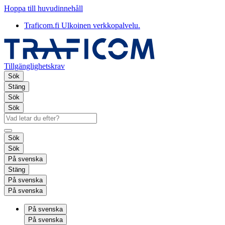
Hoppa till huvudinnehåll
Traficom.fi
Ulkoinen verkkopalvelu.
Tillgänglighetskrav
Sök
Stäng
Sök
Sök
Sök
Sök
På svenska
Stäng
På svenska
På svenska
På svenska
På svenska