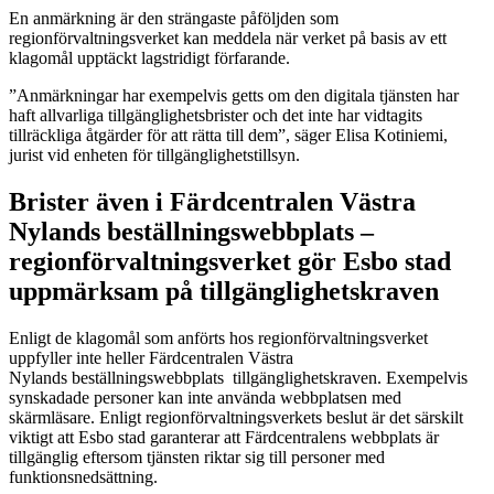
En anmärkning är den strängaste påföljden som
regionförvaltningsverket kan meddela när verket på basis av ett
klagomål upptäckt lagstridigt förfarande.
”Anmärkningar har exempelvis getts om den digitala tjänsten har
haft allvarliga tillgänglighetsbrister och det inte har vidtagits
tillräckliga åtgärder för att rätta till dem”, säger Elisa Kotiniemi,
jurist vid enheten för tillgänglighetstillsyn.
Brister även i Färdcentralen Västra
Nylands beställningswebbplats –
regionförvaltningsverket gör Esbo stad
uppmärksam på tillgänglighetskrave
n
Enligt de klagomål som anförts hos regionförvaltningsverket
uppfyller inte heller Färdcentralen Västra
Nylands beställningswebbplats tillgänglighetskraven. Exempelvis
synskadade personer kan inte använda webbplatsen med
skärmläsare. Enligt regionförvaltningsverkets beslut är det särskilt
viktigt att Esbo stad garanterar att Färdcentralens webbplats är
tillgänglig eftersom tjänsten riktar sig till personer med
funktionsnedsättning.