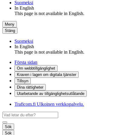
Suomeksi
In English
This page is not available in English.
Meny
Stäng
Suomeksi
In English
This page is not available in English.
Första sidan
Om webbtillgänglighet
Kraven i lagen om digitala tjänster
Tillsyn
Dina rättigheter
Utarbetande av tillgänglighets­utlåtande
Traficom.fi
Ulkoinen verkkopalvelu.
Sök
Sök