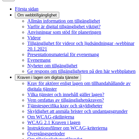
Första sidan
Om webbtillgänglighet
Allmän information om tillgänglighet
Varför är digital tillgänglighet viktigt?
Anvisningar som stöd för planeringen
Videor
Tillgänglighet för videor och ljudsändningar -webbinar
20.1.2021
Presentationsmaterial för evenemang
Evenemang
Nyheter om tillgänglighet
Ge respons om tillgängligheten på den här webbplatsen
Kraven i lagen om digitala tjänster
Krav för aktörer enligt lagen om tillhandahållande av
digitala tjänster
Vilka tjänster och innehåll gäller lagen?
Vem omfattas av tillgänglighetskraven?
Tjänstespecifika krav och skyldigheter
Skyldighet att anmäla brister och undantagsgrunder
Om WCAG-riktlinjerna
WCAG 2.1 Kraven i lagen
Instruktionsfilmer om WCAG-kriterierna
Övergångsperioder