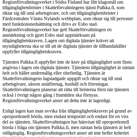
Regionförvaltningsverket i Södra Finland har fått klagomål om
tillgänglighetsbrister i Skatteförvaltningens tjänst Palkka.fi, som
riktar sig till små arbetsgivare, och om tillgänglighetsbrister i
Färdcentralen Västra Nylands webbplats, som riktar sig till personer
med funktionsnedsättning och drivs av Esbo stad.
Regionförvaltningsverket har gett Skatteförvaltningen en
anmärkning och gjort Esbo stad uppmärksam på
tillgänglighetskraven. Lagen om digitala tjänster kräver att
myndigheterna ska se till att de digitala tjänster de tillhandahåller
uppfyller tillgänglighetskraven.
Tjänsten Palkka.fi uppfyller inte de krav på tillgänglighet som finns
angivna i lagen om digitala tjänster. Tjänstens tillgänglighet är nästan
helt och hållet undermålig eller obefintlig. Tjänsten är
Skatteförvaltningens lagstadgade uppgift och riktar sig till små
arbetsgivare, såsom småföretag, hushåll och föreningar.
Skatteförvaltningen planerar att rätta till bristerna först när tjänsten
också i övrigt någon gång i framtiden ska förnyas.
Regionförvaltningsverket anser att detta inte är lagenligt.
Enligt lagen kan man avvika från tillgänglighetskraven på grund av
oproportionell börda, men endast temporärt och endast för en viss
del av tjänsten. Skatteförvaltningen har hänvisat till oproportionell
börda i fråga om tjänsten Palkka.fi, men nästan hela tjänsten är helt
otillgänglig. Regionförvaltningsverket anser att inte heller kriteriet