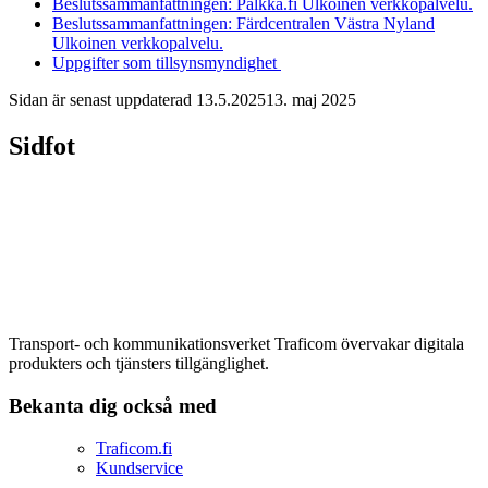
Beslutssammanfattningen: Palkka.fi
Ulkoinen verkkopalvelu.
Beslutssammanfattningen: Färdcentralen Västra Nyland
Ulkoinen verkkopalvelu.
Uppgifter som tillsynsmyndighet
Sidan är senast uppdaterad
13.5.2025
13. maj 2025
Sidfot
Transport- och kommunikationsverket Traficom övervakar digitala
produkters och tjänsters tillgänglighet.
Bekanta dig också med
Traficom.fi
Kundservice