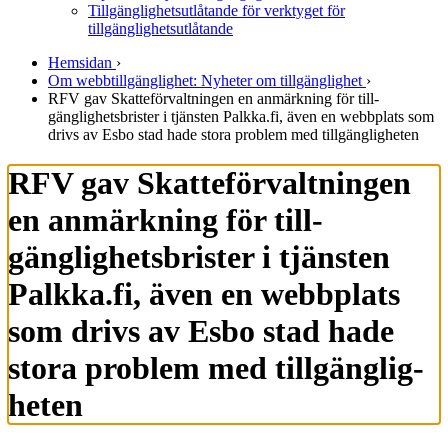
Tillgänglighetsutlåtande för verktyget för
tillgänglighetsutlåtande
Hemsidan
›
Om webbtillgänglighet: Nyheter om tillgänglighet
›
RFV gav Skatte­förvalt­ningen en anmärk­ning för till­
gänglighets­brister i tjänsten Palkka.fi, även en webb­plats som
drivs av Esbo stad hade stora problem med till­gänglig­heten
RFV gav Skatte­förvalt­ningen
en anmärk­ning för till­
gänglighets­brister i tjänsten
Palkka.fi, även en webb­plats
som drivs av Esbo stad hade
stora problem med till­gänglig­
heten