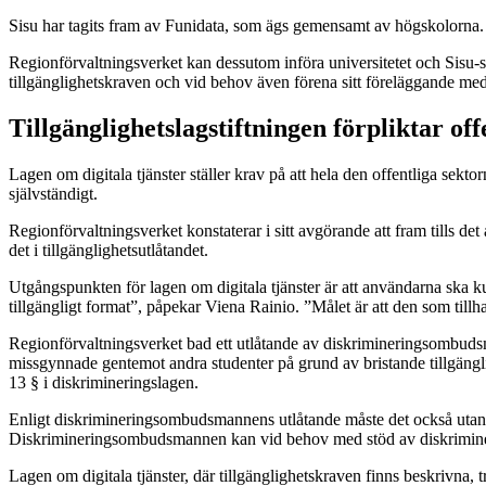
Sisu har tagits fram av Funidata, som ägs gemensamt av högskolorna. En
Regionförvaltningsverket kan dessutom införa universitetet och Sisu-sys
tillgänglighetskraven och vid behov även förena sitt föreläggande med
Tillgänglighetslagstiftningen förpliktar of
Lagen om digitala tjänster ställer krav på att hela den offentliga sek
självständigt.
Regionförvaltningsverket konstaterar i sitt avgörande att fram tills det 
det i tillgänglighetsutlåtandet.
Utgångspunkten för lagen om digitala tjänster är att användarna ska ku
tillgängligt format”, påpekar Viena Rainio. ”Målet är att den som tillh
Regionförvaltningsverket bad ett utlåtande av diskrimineringsombuds
missgynnade gentemot andra studenter på grund av bristande tillgängl
13 § i diskrimineringslagen.
Enligt diskrimineringsombudsmannens utlåtande måste det också utanför k
Diskrimineringsombudsmannen kan vid behov med stöd av diskriminerin
Lagen om digitala tjänster, där tillgänglighetskraven finns beskrivna,