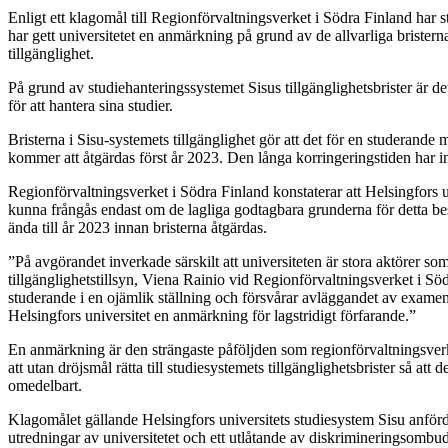
Enligt ett klagomål till Regionförvaltningsverket i Södra Finland har stu
har gett universitetet en anmärkning på grund av de allvarliga brister
tillgänglighet.
På grund av studiehanteringssystemet Sisus tillgänglighetsbrister är d
för att hantera sina studier.
Bristerna i Sisu-systemets tillgänglighet gör att det för en studerande 
kommer att åtgärdas först år 2023. Den långa korringeringstiden har inte
Regionförvaltningsverket i Södra Finland konstaterar att Helsingfors un
kunna frångås endast om de lagliga godtagbara grunderna för detta beskri
ända till år 2023 innan bristerna åtgärdas.
”På avgörandet inverkade särskilt att universiteten är stora aktörer som
tillgänglighetstillsyn, Viena Rainio vid Regionförvaltningsverket i Söd
studerande i en ojämlik ställning och försvårar avläggandet av examen. 
Helsingfors universitet en anmärkning för lagstridigt förfarande.”
En anmärkning är den strängaste påföljden som regionförvaltningsverke
att utan dröjsmål rätta till studiesystemets tillgänglighetsbrister så at
omedelbart.
Klagomålet gällande Helsingfors universitets studiesystem Sisu anför
utredningar av universitetet och ett utlåtande av diskrimineringsomb