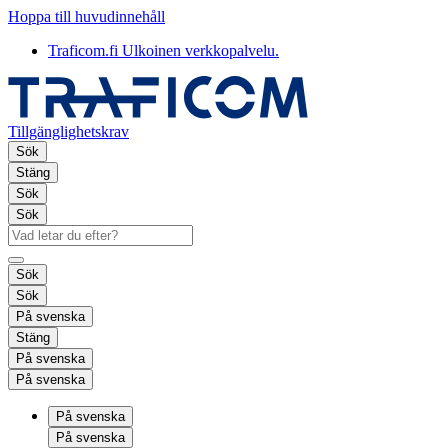
Hoppa till huvudinnehåll
Traficom.fi
Ulkoinen verkkopalvelu.
Tillgänglighetskrav
Sök
Stäng
Sök
Sök
Sök
Sök
På svenska
Stäng
På svenska
På svenska
På svenska
På svenska