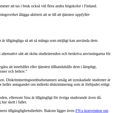
mmer att tas i bruk också vid flera andra högskolor i Finland.
gsverket ålägga aktören att se till att tjänsten uppfyller
om är tillgängliga så att så många som möjligt kan använda dem
t alternativt sätt att sköta studieärenden och beskriva anvisningarna för
a att innehållet eller tjänsten tillhandahålls dem i lämpligt,
tioner och behov.”
lagen. Diskrimineringsombudsmannen ansåg att synskadade studenter är
heller antagandet om indirekt diskriminering som är förbjudet enligt
nden, eftersom Sisu är tillgängligt för övriga studerande även då.
r skett i fallet.
ionens tillgänglighetsdirektiv. Bakom ligger även
FN:s konvention om