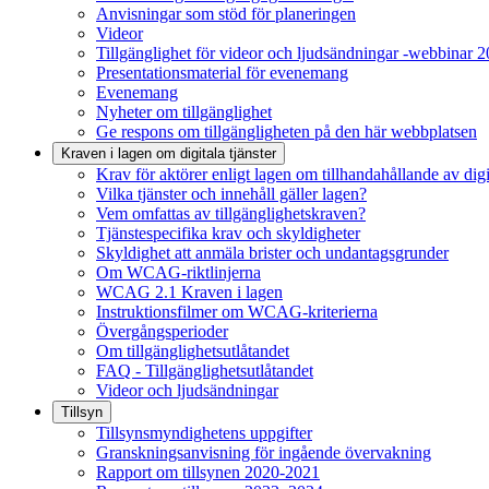
Anvisningar som stöd för planeringen
Videor
Tillgänglighet för videor och ljudsändningar -webbinar 
Presentationsmaterial för evenemang
Evenemang
Nyheter om tillgänglighet
Ge respons om tillgängligheten på den här webbplatsen
Kraven i lagen om digitala tjänster
Krav för aktörer enligt lagen om tillhandahållande av digit
Vilka tjänster och innehåll gäller lagen?
Vem omfattas av tillgänglighetskraven?
Tjänstespecifika krav och skyldigheter
Skyldighet att anmäla brister och undantagsgrunder
Om WCAG-riktlinjerna
WCAG 2.1 Kraven i lagen
Instruktionsfilmer om WCAG-kriterierna
Övergångsperioder
Om tillgänglighetsutlåtandet
FAQ - Tillgänglighetsutlåtandet
Videor och ljudsändningar
Tillsyn
Tillsynsmyndighetens uppgifter
Granskningsanvisning för ingående övervakning
Rapport om tillsynen 2020-2021