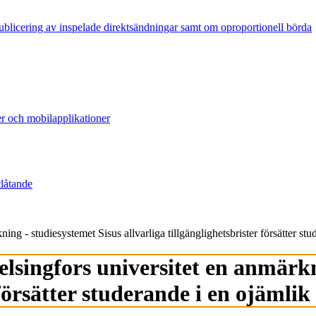
publicering av inspelade direktsändningar samt om oproportionell börda
er och mobilapplikationer
tlåtande
ng - studie­systemet Sisus allvarliga tillgänglighets­brister försätter st
lsingfors universitet en anmärkn
r försätter studerande i en ojämlik