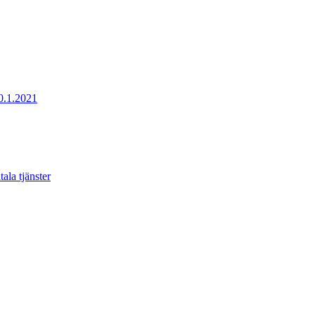
20.1.2021
ala tjänster