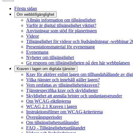
Första sidan
Om webbtillgänglighet
Allmän information om tillgänglighet
Varför är digital tillgänglighet viktigt?
Anvisningar som stöd för planeringen
Videor
Tillgänglighet för videor och ljudsändningar -webbinar 
Presentationsmaterial för evenemang
Evenemang
Nyheter om tillgänglighet
Ge respons om tillgängligheten på den här webbplatsen
Kraven i lagen om digitala tjänster
Krav för aktörer enligt lagen om tillhandahållande av digit
Vilka tjänster och innehåll gäller lagen?
Vem omfattas av tillgänglighetskraven?
Tjänstespecifika krav och skyldigheter
Skyldighet att anmäla brister och undantagsgrunder
Om WCAG-riktlinjerna
WCAG 2.1 Kraven i lagen
Instruktionsfilmer om WCAG-kriterierna
Övergångsperioder
Om tillgänglighetsutlåtandet
FAQ - Tillgänglighetsutlåtandet