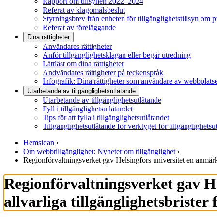
Rapport om tillsynen 2022–2024
Referat av klagomålsbeslut
Styrningsbrev från enheten för tillgänglighetstillsyn om 
Referat av föreläggande
Dina rättigheter
Användares rättigheter
Anför tillgänglighetsklagan eller begär utredning
Lättläst om dina rättigheter
Andvändares rättigheter på teckenspråk
Infografik: Dina rättigheter som användare av webbplats
Utarbetande av tillgänglighets­utlåtande
Utarbetande av tillgänglighetsutlåtande
Fyll i tillgänglighetsutlåtandet
Tips för att fylla i tillgänglighetsutlåtandet
Tillgänglighetsutlåtande för verktyget för tillgänglighetsu
Hemsidan
›
Om webbtillgänglighet: Nyheter om tillgänglighet
›
Regionförvaltnings­verket gav Helsingfors universitet en anmärkni
Regionförvaltnings­verket gav He
allvarliga tillgänglighets­briste