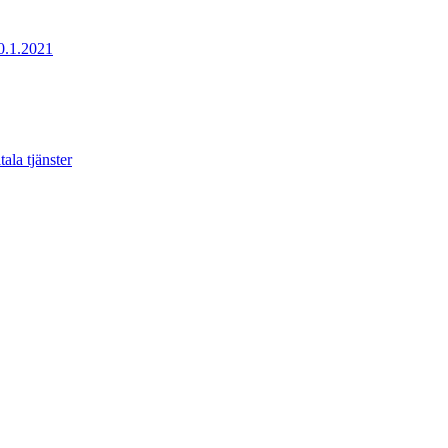
20.1.2021
ala tjänster