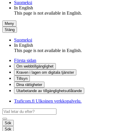
Suomeksi
In English
This page is not available in English.
Meny
Stäng
Suomeksi
In English
This page is not available in English.
Första sidan
Om webbtillgänglighet
Kraven i lagen om digitala tjänster
Tillsyn
Dina rättigheter
Utarbetande av tillgänglighets­utlåtande
Traficom.fi
Ulkoinen verkkopalvelu.
Sök
Sök