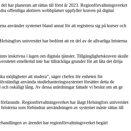
del har planerats att rättas till först år 2023. Regionförvaltningsverket
dra offentliga aktörers webbplatser uppfyller kraven på digital
ena använder systemet bland annat för att registrera sig på kurser och
Helsingfors universitet har bedömt att en del av de allvarliga bristerna
nns inskrivna i lagen om digitala tjänster. Tillgänglighetskraven skulle
itetet emellertid inte har tillräckliga grunder för att låta det dröja
lika möjligheter att studera”, säger chefen för enheten för
jälvständigt använda studiehanteringssystemet försätter detta de
d och oskäligt lång. Av dessa anledningar fattade vi beslut om att ge
förfarande. Regionförvaltningsverket har ålagt Helsingfors universitet
het bristerna som förhindrar användningen av systemet måste rättas till
ehandlingen av ärendet har regionförvaltningsverket begärt