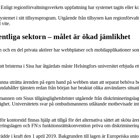
ligt regionförvaltningsverkets uppfattning har systemet tagits eller ko
temet i sitt tillsynsprogram. Utgående från tillsynen kan regionförvaltnin
 vite.
fentliga sektorn – målet är ökad jämlikhet
torn och en del privata aktörer har webbplatser och mobilapplikationer s
att bristerna i Sisu har åtgärdats måste Helsingfors universitet erbjuda et
nna uträtta ärenden på egen hand på webben utan att separat behöva begär
andahåller tjänsten redan från början har beaktat olika användares situa
mannen om Sisus tillgänglighetsbrister utgående från diskriminerings
ighet. Universitetets svar på ombudsmannens utlåtande motbevisade inte 
ontorstid finnas hjälp att tillgå för det alternativa sättet att sköta äre
gslagen och FN:s funktionsrättskonvention pröva om diskriminering ha
 trädde i kraft den 1 april 2019. Bakgrunden till lagen är Europeiska un