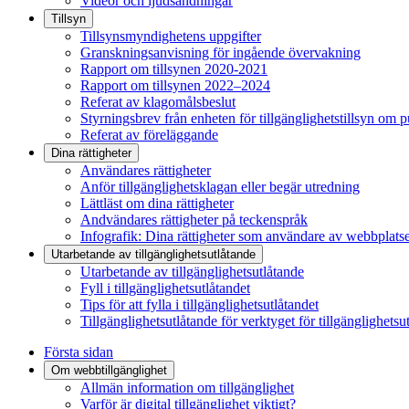
Videor och ljudsändningar
Tillsyn
Tillsynsmyndighetens uppgifter
Granskningsanvisning för ingående övervakning
Rapport om tillsynen 2020-2021
Rapport om tillsynen 2022–2024
Referat av klagomålsbeslut
Styrningsbrev från enheten för tillgänglighetstillsyn om 
Referat av föreläggande
Dina rättigheter
Användares rättigheter
Anför tillgänglighetsklagan eller begär utredning
Lättläst om dina rättigheter
Andvändares rättigheter på teckenspråk
Infografik: Dina rättigheter som användare av webbplats
Utarbetande av tillgänglighets­utlåtande
Utarbetande av tillgänglighetsutlåtande
Fyll i tillgänglighetsutlåtandet
Tips för att fylla i tillgänglighetsutlåtandet
Tillgänglighetsutlåtande för verktyget för tillgänglighetsu
Första sidan
Om webbtillgänglighet
Allmän information om tillgänglighet
Varför är digital tillgänglighet viktigt?