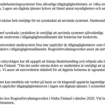
diehanteringssystemet Sisu allvarliga tillgänglighetsbrister, av vilka en 
na. Lagen om digitala tjänster kräver att bland annat myndigheters och an
et nästan helt omöjligt för en synskadad att använda systemet. Studerand
med synskada i praktiken är omöjligt att använda systemet självständigt. 
 motiverats i tillgänglighetsutlåtandet där bristerna har beskrivits.
iversitets studiesystem Sisu inte uppfyller de tillgänglighetskrav som fi
vs i tillgänglighetsutlåtandet. Regionförvaltningsverket anser att univers
 uttryckligen har till uppgift att främja likabehandling och erbjuda alla 
ra Finland. ”Om det under största delen av studietiden är omöjligt att s
Vi anser att universitetets tidtabell för att åtgärda bristerna är ogrunda
t kan meddela när verket på basis av ett klagomål upptäckt lagstridigt 
t det uppfyller tillgänglighetskraven i lagen om digitala tjänster. I synner
des hos Regionförvaltningsverket i Södra Finland i oktober 2020. Vid b
udsmannen.