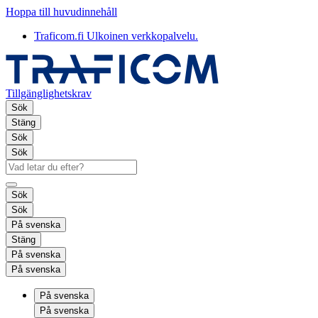
Hoppa till huvudinnehåll
Traficom.fi
Ulkoinen verkkopalvelu.
Tillgänglighetskrav
Sök
Stäng
Sök
Sök
Sök
Sök
På svenska
Stäng
På svenska
På svenska
På svenska
På svenska