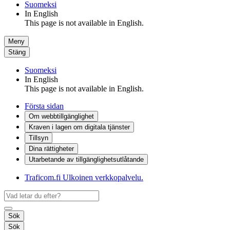
Suomeksi
In English
This page is not available in English.
Meny
Stäng
Suomeksi
In English
This page is not available in English.
Första sidan
Om webbtillgänglighet
Kraven i lagen om digitala tjänster
Tillsyn
Dina rättigheter
Utarbetande av tillgänglighets­utlåtande
Traficom.fi
Ulkoinen verkkopalvelu.
Sök
Sök