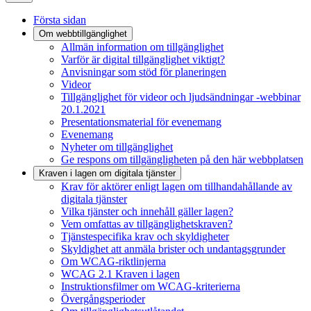
Första sidan
Om webbtillgänglighet
Allmän information om tillgänglighet
Varför är digital tillgänglighet viktigt?
Anvisningar som stöd för planeringen
Videor
Tillgänglighet för videor och ljudsändningar -webbinar
20.1.2021
Presentationsmaterial för evenemang
Evenemang
Nyheter om tillgänglighet
Ge respons om tillgängligheten på den här webbplatsen
Kraven i lagen om digitala tjänster
Krav för aktörer enligt lagen om tillhandahållande av
digitala tjänster
Vilka tjänster och innehåll gäller lagen?
Vem omfattas av tillgänglighetskraven?
Tjänstespecifika krav och skyldigheter
Skyldighet att anmäla brister och undantagsgrunder
Om WCAG-riktlinjerna
WCAG 2.1 Kraven i lagen
Instruktionsfilmer om WCAG-kriterierna
Övergångsperioder