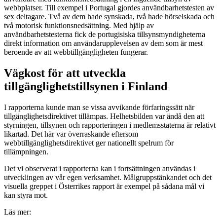
webbplatser. Till exempel i Portugal gjordes användbarhetstesten av
sex deltagare. Två av dem hade synskada, två hade hörselskada och
två motorisk funktionsnedsättning. Med hjälp av
användbarhetstesterna fick de portugisiska tillsynsmyndigheterna
direkt information om användarupplevelsen av dem som är mest
beroende av att webbtillgängligheten fungerar.
Vägkost för att utveckla
tillgänglighetstillsynen i Finland
I rapporterna kunde man se vissa avvikande förfaringssätt när
tillgänglighetsdirektivet tillämpas. Helhetsbilden var ändå den att
styrningen, tillsynen och rapporteringen i medlemsstaterna är relativt
likartad. Det här var överraskande eftersom
webbtillgänglighetsdirektivet ger nationellt spelrum för
tillämpningen.
Det vi observerat i rapporterna kan i fortsättningen användas i
utvecklingen av vår egen verksamhet. Målgruppstänkandet och det
visuella greppet i Österrikes rapport är exempel på sådana mål vi
kan styra mot.
Läs mer: