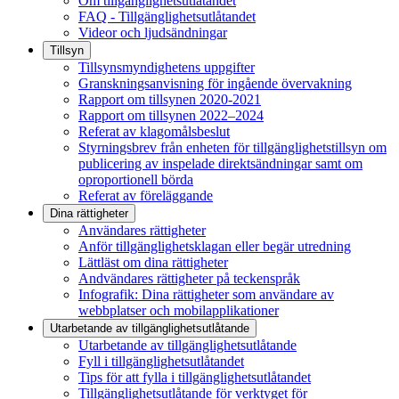
Om tillgänglighetsutlåtandet
FAQ - Tillgänglighetsutlåtandet
Videor och ljudsändningar
Tillsyn
Tillsynsmyndighetens uppgifter
Granskningsanvisning för ingående övervakning
Rapport om tillsynen 2020-2021
Rapport om tillsynen 2022–2024
Referat av klagomålsbeslut
Styrningsbrev från enheten för tillgänglighetstillsyn om
publicering av inspelade direktsändningar samt om
oproportionell börda
Referat av föreläggande
Dina rättigheter
Användares rättigheter
Anför tillgänglighetsklagan eller begär utredning
Lättläst om dina rättigheter
Andvändares rättigheter på teckenspråk
Infografik: Dina rättigheter som användare av
webbplatser och mobilapplikationer
Utarbetande av tillgänglighets­utlåtande
Utarbetande av tillgänglighetsutlåtande
Fyll i tillgänglighetsutlåtandet
Tips för att fylla i tillgänglighetsutlåtandet
Tillgänglighetsutlåtande för verktyget för