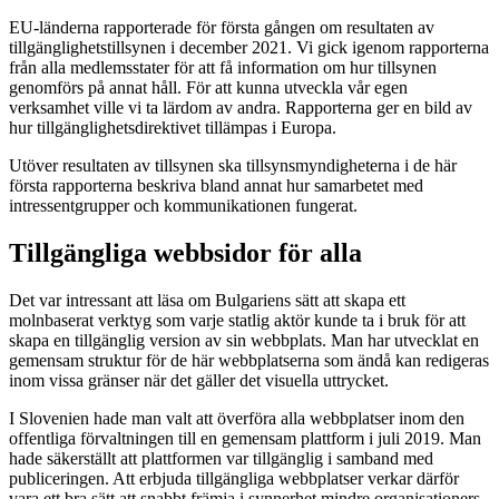
EU-länderna rapporterade för första gången om resultaten av
tillgänglighetstillsynen i december 2021. Vi gick igenom rapporterna
från alla medlemsstater för att få information om hur tillsynen
genomförs på annat håll. För att kunna utveckla vår egen
verksamhet ville vi ta lärdom av andra. Rapporterna ger en bild av
hur tillgänglighetsdirektivet tillämpas i Europa.
Utöver resultaten av tillsynen ska tillsynsmyndigheterna i de här
första rapporterna beskriva bland annat hur samarbetet med
intressentgrupper och kommunikationen fungerat.
Tillgängliga webbsidor för alla
Det var intressant att läsa om Bulgariens sätt att skapa ett
molnbaserat verktyg som varje statlig aktör kunde ta i bruk för att
skapa en tillgänglig version av sin webbplats. Man har utvecklat en
gemensam struktur för de här webbplatserna som ändå kan redigeras
inom vissa gränser när det gäller det visuella uttrycket.
I Slovenien hade man valt att överföra alla webbplatser inom den
offentliga förvaltningen till en gemensam plattform i juli 2019. Man
hade säkerställt att plattformen var tillgänglig i samband med
publiceringen. Att erbjuda tillgängliga webbplatser verkar därför
vara ett bra sätt att snabbt främja i synnerhet mindre organisationers