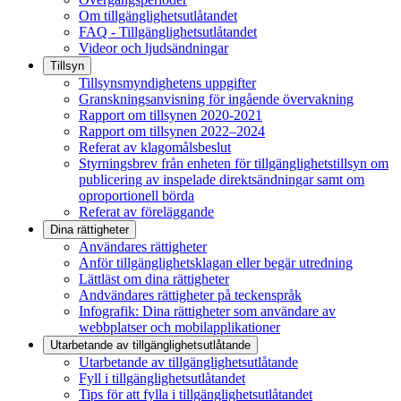
Om tillgänglighetsutlåtandet
FAQ - Tillgänglighetsutlåtandet
Videor och ljudsändningar
Tillsyn
Tillsynsmyndighetens uppgifter
Granskningsanvisning för ingående övervakning
Rapport om tillsynen 2020-2021
Rapport om tillsynen 2022–2024
Referat av klagomålsbeslut
Styrningsbrev från enheten för tillgänglighetstillsyn om
publicering av inspelade direktsändningar samt om
oproportionell börda
Referat av föreläggande
Dina rättigheter
Användares rättigheter
Anför tillgänglighetsklagan eller begär utredning
Lättläst om dina rättigheter
Andvändares rättigheter på teckenspråk
Infografik: Dina rättigheter som användare av
webbplatser och mobilapplikationer
Utarbetande av tillgänglighets­utlåtande
Utarbetande av tillgänglighetsutlåtande
Fyll i tillgänglighetsutlåtandet
Tips för att fylla i tillgänglighetsutlåtandet