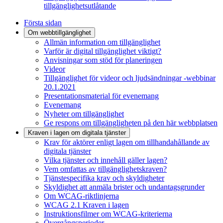
tillgänglighetsutlåtande
Första sidan
Om webbtillgänglighet
Allmän information om tillgänglighet
Varför är digital tillgänglighet viktigt?
Anvisningar som stöd för planeringen
Videor
Tillgänglighet för videor och ljudsändningar -webbinar
20.1.2021
Presentationsmaterial för evenemang
Evenemang
Nyheter om tillgänglighet
Ge respons om tillgängligheten på den här webbplatsen
Kraven i lagen om digitala tjänster
Krav för aktörer enligt lagen om tillhandahållande av
digitala tjänster
Vilka tjänster och innehåll gäller lagen?
Vem omfattas av tillgänglighetskraven?
Tjänstespecifika krav och skyldigheter
Skyldighet att anmäla brister och undantagsgrunder
Om WCAG-riktlinjerna
WCAG 2.1 Kraven i lagen
Instruktionsfilmer om WCAG-kriterierna
Övergångsperioder