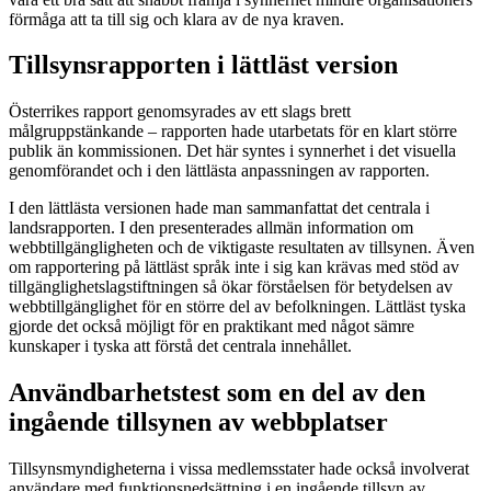
förmåga att ta till sig och klara av de nya kraven.
Tillsynsrapporten i lättläst version
Österrikes rapport genomsyrades av ett slags brett
målgruppstänkande – rapporten hade utarbetats för en klart större
publik än kommissionen. Det här syntes i synnerhet i det visuella
genomförandet och i den lättlästa anpassningen av rapporten.
I den lättlästa versionen hade man sammanfattat det centrala i
landsrapporten. I den presenterades allmän information om
webbtillgängligheten och de viktigaste resultaten av tillsynen. Även
om rapportering på lättläst språk inte i sig kan krävas med stöd av
tillgänglighetslagstiftningen så ökar förståelsen för betydelsen av
webbtillgänglighet för en större del av befolkningen. Lättläst tyska
gjorde det också möjligt för en praktikant med något sämre
kunskaper i tyska att förstå det centrala innehållet.
Användbarhetstest som en del av den
ingående tillsynen av webbplatser
Tillsynsmyndigheterna i vissa medlemsstater hade också involverat
användare med funktionsnedsättning i en ingående tillsyn av