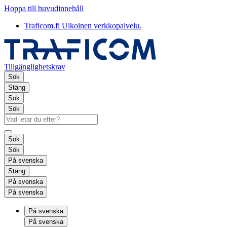
Hoppa till huvudinnehåll
Traficom.fi
Ulkoinen verkkopalvelu.
Tillgänglighetskrav
Sök
Stäng
Sök
Sök
Sök
Sök
På svenska
Stäng
På svenska
På svenska
På svenska
På svenska