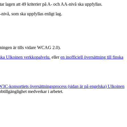
r lagen att 49 kriterier på A- och AA-nivå ska uppfyllas.
nivå, som ska uppfyllas enligt lag.
ttningen är tills vidare WCAG 2.0).
ska
Ulkoinen verkkopalvelu.
eller
en inofficiell översättning till finska
W3C-konsortiets översättningsprocess (sidan är på engelska)
Ulkoinen
btillgänglighet medverkar i arbetet.