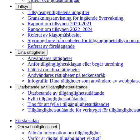
Videor och ljudsändningar
Tillsyn
Tillsynsmyndighetens uppgifter
Granskningsanvisning för ingående övervakning
Rapport om tillsynen 2020-2021
Rapport om tillsynen 2022–2024
Referat av klagomålsbeslut
Styrningsbrev från enheten för tillgänglighetstillsyn om 
Referat av föreläggande
Dina rättigheter
Användares rättigheter
Anför tillgänglighetsklagan eller begär utredning
Lättläst om dina rättigheter
Andvändares rättigheter på teckenspråk
Infografik: Dina rättigheter som användare av webbplats
Utarbetande av tillgänglighets­utlåtande
Utarbetande av tillgänglighetsutlåtande
Fyll i tillgänglighetsutlåtandet
Tips för att fylla i tillgänglighetsutlåtandet
Tillgänglighetsutlåtande för verktyget för tillgänglighetsu
Första sidan
Om webbtillgänglighet
Allmän information om tillgänglighet
Varför är digital tillgänglighet viktigt?