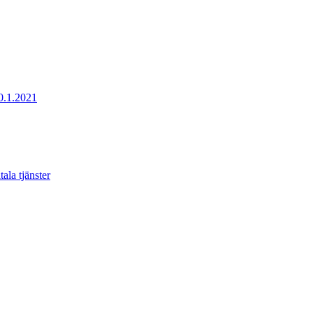
20.1.2021
ala tjänster