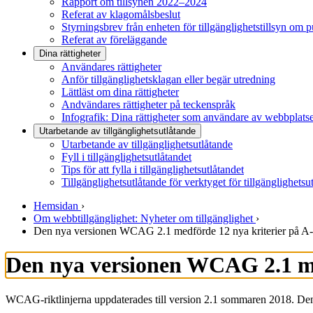
Rapport om tillsynen 2022–2024
Referat av klagomålsbeslut
Styrningsbrev från enheten för tillgänglighetstillsyn om 
Referat av föreläggande
Dina rättigheter
Användares rättigheter
Anför tillgänglighetsklagan eller begär utredning
Lättläst om dina rättigheter
Andvändares rättigheter på teckenspråk
Infografik: Dina rättigheter som användare av webbplats
Utarbetande av tillgänglighets­utlåtande
Utarbetande av tillgänglighetsutlåtande
Fyll i tillgänglighetsutlåtandet
Tips för att fylla i tillgänglighetsutlåtandet
Tillgänglighetsutlåtande för verktyget för tillgänglighetsu
Hemsidan
›
Om webbtillgänglighet: Nyheter om tillgänglighet
›
Den nya versionen WCAG 2.1 medförde 12 nya kriterier på A-
Den nya versionen WCAG 2.1 med
WCAG-riktlinjerna uppdaterades till version 2.1 sommaren 2018. Den se