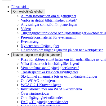
Första sidan
Om webbtillgänglighet
Allmän information om tillgänglighet
Varför är digital tillgänglighet viktigt?
Anvisningar som stöd för planeringen
Videor
Tillgänglighet för videor och ljudsändningar -webbinar 
Presentationsmaterial för evenemang
Evenemang
Nyheter om tillgänglighet
Ge respons om tillgängligheten på den här webbplatsen
Kraven i lagen om digitala tjänster
Krav för aktörer enligt lagen om tillhandahållande av digit
Vilka tjänster och innehåll gäller lagen?
Vem omfattas av tillgänglighetskraven?
Tjänstespecifika krav och skyldigheter
Skyldighet att anmäla brister och undantagsgrunder
Om WCAG-riktlinjerna
WCAG 2.1 Kraven i lagen
Instruktionsfilmer om WCAG-kriterierna
Övergångsperioder
Om tillgänglighetsutlåtandet
FAQ - Tillgänglighetsutlåtandet