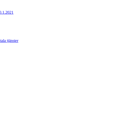
20.1.2021
ala tjänster