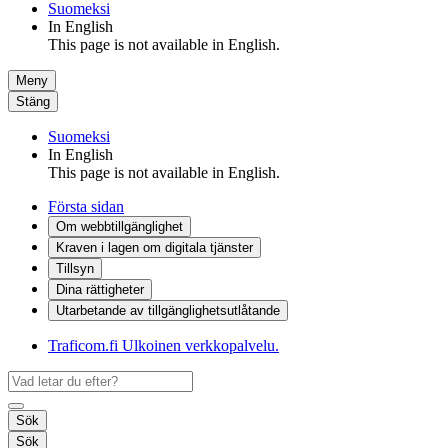
Suomeksi
In English
This page is not available in English.
Meny
Stäng
Suomeksi
In English
This page is not available in English.
Första sidan
Om webbtillgänglighet
Kraven i lagen om digitala tjänster
Tillsyn
Dina rättigheter
Utarbetande av tillgänglighets­utlåtande
Traficom.fi
Ulkoinen verkkopalvelu.
Sök
Sök