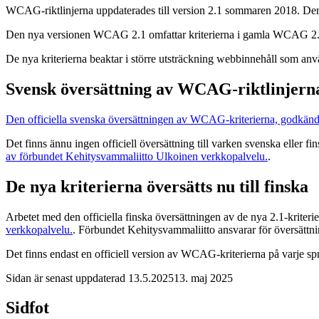
WCAG-riktlinjerna uppdaterades till version 2.1 sommaren 2018. Den se
Den nya versionen WCAG 2.1 omfattar kriterierna i gamla WCAG 2.0 sam
De nya kriterierna beaktar i större utsträckning webbinnehåll som anv
Svensk översättning av WCAG-riktlinjern
Den officiella svenska översättningen av WCAG-kriterierna, godkä
Det finns ännu ingen officiell översättning till varken svenska eller 
av förbundet Kehitysvammaliitto
Ulkoinen verkkopalvelu.
.
De nya kriterierna översätts nu till finska
Arbetet med den officiella finska översättningen av de nya 2.1-kriterie
verkkopalvelu.
. Förbundet Kehitysvammaliitto ansvarar för översättni
Det finns endast en officiell version av WCAG-kriterierna på varje språ
Sidan är senast uppdaterad
13.5.2025
13. maj 2025
Sidfot