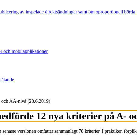
publicering av inspelade direktsändningar samt om oproportionell börda
er och mobilapplikationer
tlåtande
 och AA-nivå (28.6.2019)
förde 12 nya kriterier på A- oc
naste versionen omfattar sammanlagt 78 kriterier. I praktiken förplikta