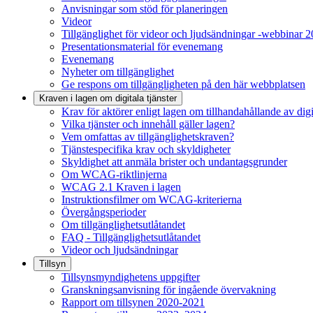
Anvisningar som stöd för planeringen
Videor
Tillgänglighet för videor och ljudsändningar -webbinar 
Presentationsmaterial för evenemang
Evenemang
Nyheter om tillgänglighet
Ge respons om tillgängligheten på den här webbplatsen
Kraven i lagen om digitala tjänster
Krav för aktörer enligt lagen om tillhandahållande av digit
Vilka tjänster och innehåll gäller lagen?
Vem omfattas av tillgänglighetskraven?
Tjänstespecifika krav och skyldigheter
Skyldighet att anmäla brister och undantagsgrunder
Om WCAG-riktlinjerna
WCAG 2.1 Kraven i lagen
Instruktionsfilmer om WCAG-kriterierna
Övergångsperioder
Om tillgänglighetsutlåtandet
FAQ - Tillgänglighetsutlåtandet
Videor och ljudsändningar
Tillsyn
Tillsynsmyndighetens uppgifter
Granskningsanvisning för ingående övervakning
Rapport om tillsynen 2020-2021