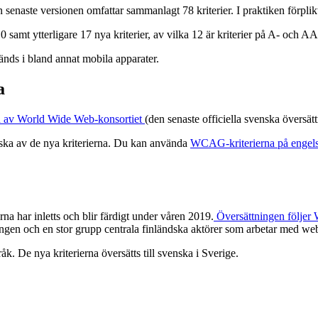
naste versionen omfattar sammanlagt 78 kriterier. I praktiken förplikta
t ytterligare 17 nya kriterier, av vilka 12 är kriterier på A- och AA-
änds i bland annat mobila apparater.
a
nd av World Wide Web-konsortiet
(den senaste officiella svenska översä
finska av de nya kriterierna. Du kan använda
WCAG-kriterierna på engel
rna har inletts och blir färdigt under våren 2019.
Översättningen följer 
ngen och en stor grupp centrala finländska aktörer som arbetar med web
k. De nya kriterierna översätts till svenska i Sverige.