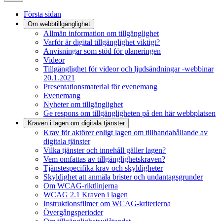
Första sidan
Om webbtillgänglighet
Allmän information om tillgänglighet
Varför är digital tillgänglighet viktigt?
Anvisningar som stöd för planeringen
Videor
Tillgänglighet för videor och ljudsändningar -webbinar
20.1.2021
Presentationsmaterial för evenemang
Evenemang
Nyheter om tillgänglighet
Ge respons om tillgängligheten på den här webbplatsen
Kraven i lagen om digitala tjänster
Krav för aktörer enligt lagen om tillhandahållande av
digitala tjänster
Vilka tjänster och innehåll gäller lagen?
Vem omfattas av tillgänglighetskraven?
Tjänstespecifika krav och skyldigheter
Skyldighet att anmäla brister och undantagsgrunder
Om WCAG-riktlinjerna
WCAG 2.1 Kraven i lagen
Instruktionsfilmer om WCAG-kriterierna
Övergångsperioder