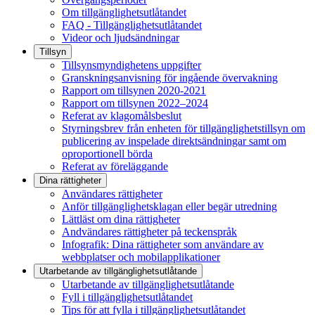
Om tillgänglighetsutlåtandet
FAQ - Tillgänglighetsutlåtandet
Videor och ljudsändningar
Tillsyn
Tillsynsmyndighetens uppgifter
Granskningsanvisning för ingående övervakning
Rapport om tillsynen 2020-2021
Rapport om tillsynen 2022–2024
Referat av klagomålsbeslut
Styrningsbrev från enheten för tillgänglighetstillsyn om
publicering av inspelade direktsändningar samt om
oproportionell börda
Referat av föreläggande
Dina rättigheter
Användares rättigheter
Anför tillgänglighetsklagan eller begär utredning
Lättläst om dina rättigheter
Andvändares rättigheter på teckenspråk
Infografik: Dina rättigheter som användare av
webbplatser och mobilapplikationer
Utarbetande av tillgänglighets­utlåtande
Utarbetande av tillgänglighetsutlåtande
Fyll i tillgänglighetsutlåtandet
Tips för att fylla i tillgänglighetsutlåtandet