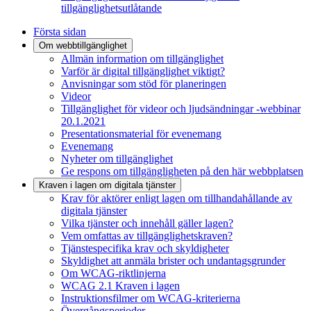
tillgänglighetsutlåtande
Första sidan
Om webbtillgänglighet
Allmän information om tillgänglighet
Varför är digital tillgänglighet viktigt?
Anvisningar som stöd för planeringen
Videor
Tillgänglighet för videor och ljudsändningar -webbinar
20.1.2021
Presentationsmaterial för evenemang
Evenemang
Nyheter om tillgänglighet
Ge respons om tillgängligheten på den här webbplatsen
Kraven i lagen om digitala tjänster
Krav för aktörer enligt lagen om tillhandahållande av
digitala tjänster
Vilka tjänster och innehåll gäller lagen?
Vem omfattas av tillgänglighetskraven?
Tjänstespecifika krav och skyldigheter
Skyldighet att anmäla brister och undantagsgrunder
Om WCAG-riktlinjerna
WCAG 2.1 Kraven i lagen
Instruktionsfilmer om WCAG-kriterierna
Övergångsperioder