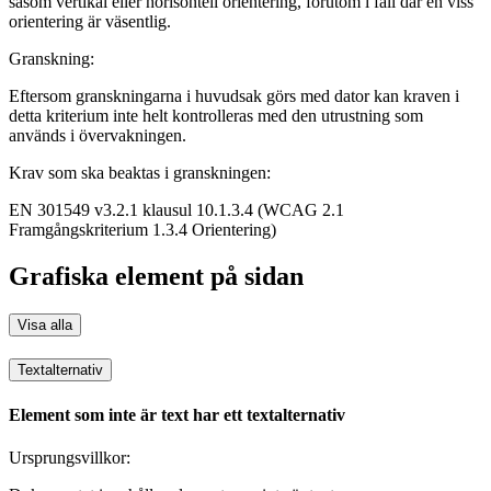
såsom vertikal eller horisontell orientering, förutom i fall där en viss
orientering är väsentlig.
Granskning:
Eftersom granskningarna i huvudsak görs med dator kan kraven i
detta kriterium inte helt kontrolleras med den utrustning som
används i övervakningen.
Krav som ska beaktas i granskningen:
EN 301549 v3.2.1 klausul 10.1.3.4 (WCAG 2.1
Framgångskriterium 1.3.4 Orientering)
Grafiska element på sidan
Visa alla
Textalternativ
Element som inte är text har ett textalternativ
Ursprungsvillkor: