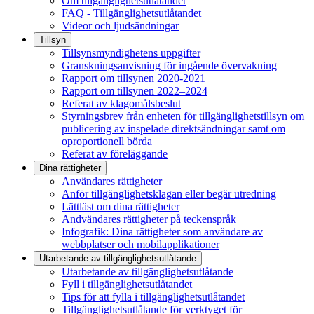
Om tillgänglighetsutlåtandet
FAQ - Tillgänglighetsutlåtandet
Videor och ljudsändningar
Tillsyn
Tillsynsmyndighetens uppgifter
Granskningsanvisning för ingående övervakning
Rapport om tillsynen 2020-2021
Rapport om tillsynen 2022–2024
Referat av klagomålsbeslut
Styrningsbrev från enheten för tillgänglighetstillsyn om
publicering av inspelade direktsändningar samt om
oproportionell börda
Referat av föreläggande
Dina rättigheter
Användares rättigheter
Anför tillgänglighetsklagan eller begär utredning
Lättläst om dina rättigheter
Andvändares rättigheter på teckenspråk
Infografik: Dina rättigheter som användare av
webbplatser och mobilapplikationer
Utarbetande av tillgänglighets­utlåtande
Utarbetande av tillgänglighetsutlåtande
Fyll i tillgänglighetsutlåtandet
Tips för att fylla i tillgänglighetsutlåtandet
Tillgänglighetsutlåtande för verktyget för