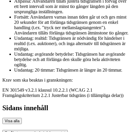
Anpassa: Användaren tillåts justera tidsgränsen i förväg över
ett brett intervall som är minst tio gånger längden på den
ursprungliga inställningen.
Fortsätt: Användaren varnas innan tiden går ut och ges minst
20 sekunder för att förlänga tidsgränsen genom en enkel
handling (t.ex. "tryck ner mellanslagstangenten").
Användaren tillåts förlänga tidsgränsen åtminstone tio gånger.
Undantag: realtid: Tidsgränsen är nödvändig för händelser i
realtid (t.ex. auktioner), och inga alternativ till tidsgränsen är
möjliga.
Undantag: avgörande betydelse: Tidsgränsen har avgörande
betydelse och att förlänga den skulle göra hela aktiviteten
ogiltig.
Undantag: 20 timmar: Tidsgränsen är längre än 20 timmar.
Krav som ska beaktas i granskningen:
EN 301549 v3.2.1 klausul 10.2.2.1 (WCAG 2.1
Framgångskriterium 2.2.1 Justerbar tidsgräns (i tillämpliga delar))
Sidans innehåll
Visa alla