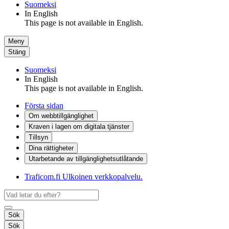
Suomeksi
In English
This page is not available in English.
Meny
Stäng
Suomeksi
In English
This page is not available in English.
Första sidan
Om webbtillgänglighet
Kraven i lagen om digitala tjänster
Tillsyn
Dina rättigheter
Utarbetande av tillgänglighets­utlåtande
Traficom.fi
Ulkoinen verkkopalvelu.
Sök
Sök