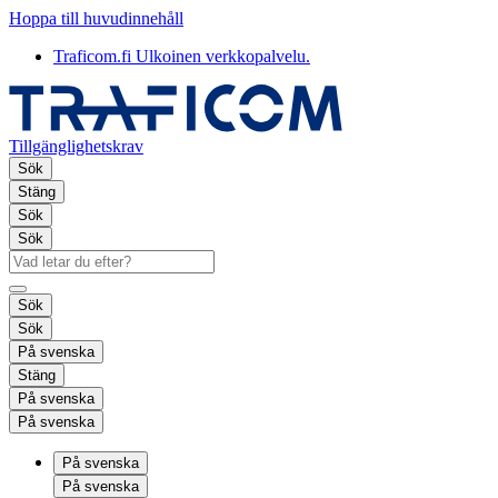
Hoppa till huvudinnehåll
Traficom.fi
Ulkoinen verkkopalvelu.
Tillgänglighetskrav
Sök
Stäng
Sök
Sök
Sök
Sök
På svenska
Stäng
På svenska
På svenska
På svenska
På svenska